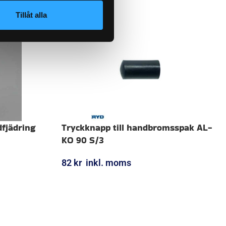
Tillåt alla
dfjädring
Tryckknapp till handbromsspak AL-
KO 90 S/3
82
kr
inkl. moms
LÄGG I VARUKORG