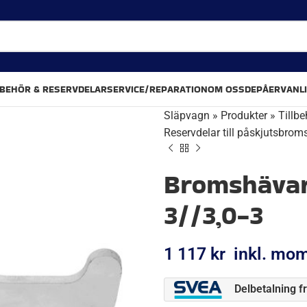
LBEHÖR & RESERVDELAR
SERVICE/REPARATION
OM OSS
DEPÅER
VANL
Släpvagn
»
Produkter
»
Tillbe
Reservdelar till påskjutsbrom
Bromshävar
3//3,0-3
1 117
kr
inkl. mo
Delbetalning f