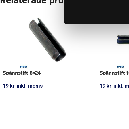
Spännstift 8×24
Spännstift 
19
kr
inkl. moms
19
kr
inkl. 
LÄGG I VARUKORG
LÄGG I VARUK