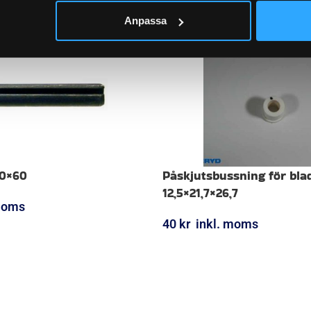
Anpassa
10×60
Påskjutsbussning för bla
12,5×21,7×26,7
moms
40
kr
inkl. moms
ORG
LÄGG I VARUKORG