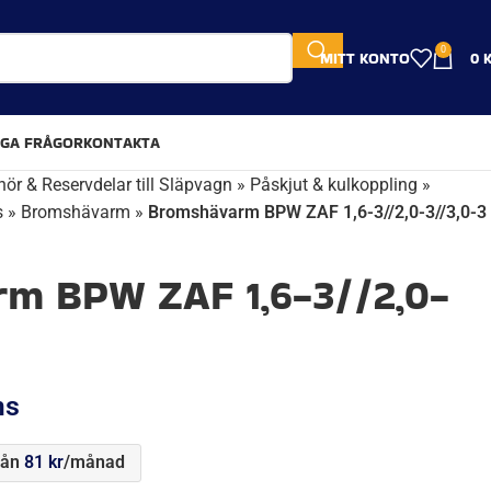
0
MITT KONTO
0
IGA FRÅGOR
KONTAKTA
hör & Reservdelar till Släpvagn
»
Påskjut & kulkoppling
»
s
»
Bromshävarm
»
Bromshävarm BPW ZAF 1,6-3//2,0-3//3,0-3
m BPW ZAF 1,6-3//2,0-
ms
rån
81
kr
/månad