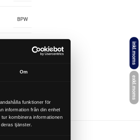
BPW
inkl.moms
ZAF 1,6-3
Om
0,350 kg
exkl.moms
ill släpvagn
andahålla funktioner för
n information från din enhet
 tur kombinera informationen
deras tjänster.