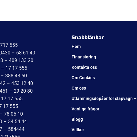
Snabblänkar
1717 555
Hem
 0430 – 68 61 40
Finansiering
08 – 409 133 20
Kontakta oss
 – 17 17 555
 – 388 48 60
Om Cookies
042 – 453 12 40
Om oss
451 – 29 20 80
 17 17 555
Utlämningsdepåer för släpvagn –
7 17 555
Vanliga frågor
– 78 05 10
Blogg
0 – 34 54 44
17 – 584444
Villkor
– 1717555