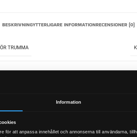
BESKRIVNING
YTTERLIGARE INFORMATION
RECENSIONER (0)
FÖR TRUMMA
K
AVONR
16-1365, 16-13
Information
cookies
DIMENSION
e för att anpassa innehållet och annonserna till användarna, tillh