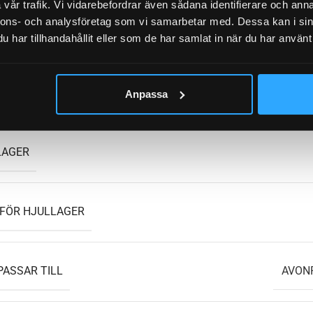
vår trafik. Vi vidarebefordrar även sådana identifierare och anna
nnons- och analysföretag som vi samarbetar med. Dessa kan i sin
har tillhandahållit eller som de har samlat in när du har använt 
UMMER
1001-12739, 28742B02, 608320E, 61-1001-127
Anpassa
LAGER
 FÖR HJULLAGER
PASSAR TILL
AVONR