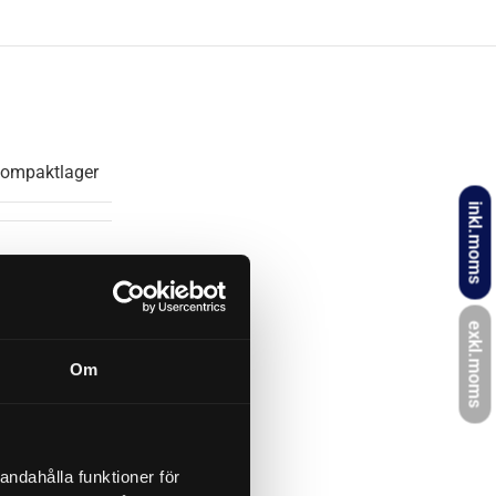
ompaktlager
inkl.moms
IDE, KNOTT
exkl.moms
69/1, T057PS
Om
160×35
andahålla funktioner för