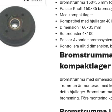
Bromstrumma 160×35 mm för
Passar Knott 160×35 bromss
Med kompaktlager
Kompatibel med hjullager 4
Dimension 160×35 mm
Bultmönster 4×100
Passar Avonride bromssyste
Kontrollera alltid dimension,
Bromstrumma 
kompaktlager 
Bromstrumma med dimension 
Trumman är monterad med ko
detta hjullager. Bromstrumma
bromsning. Före montering ko
Bromstrumma i 