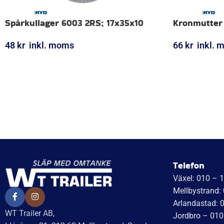
Spårkullager 6003 2RS; 17x35x10
Kronmutter
48
kr
inkl. moms
66
kr
inkl. 
LÄGG I VARUKORG
LÄGG I VARUK
Telefon
Växel: 010 – 
Mellbystrand:
Arlandastad: 
WT Trailer AB,
Jordbro – 010