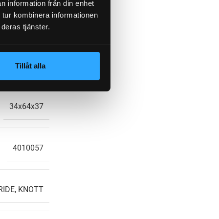
n information från din enhet
 tur kombinera informationen
4×100
deras tjänster.
39, T608320E
Tillåt alla
34x64x37
4010057
IDE, KNOTT