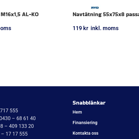
 M16x1,5 AL-KO
Navtätning 55x75x8 passa
moms
119
kr
inkl. moms
ORG
LÄGG I VARUKORG
Snabblänkar
1717 555
Hem
 0430 – 68 61 40
Finansiering
08 – 409 133 20
Kontakta oss
 – 17 17 555