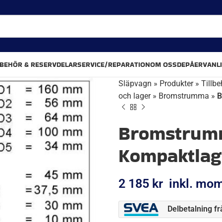
LBEHÖR & RESERVDELAR
SERVICE/REPARATION
OM OSS
DEPÅER
VANL
Släpvagn
»
Produkter
»
Tillbe
och lager
»
Bromstrumma
»
B
Bromstrumm
Kompaktlag
2 185
kr
inkl. mo
Delbetalning f