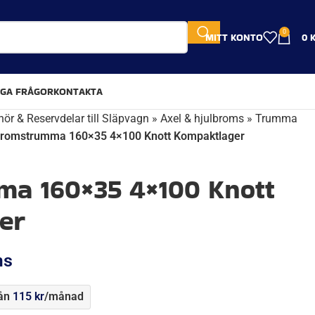
0
MITT KONTO
0
IGA FRÅGOR
KONTAKTA
hör & Reservdelar till Släpvagn
»
Axel & hjulbroms
»
Trumma
romstrumma 160×35 4×100 Knott Kompaktlager
a 160×35 4×100 Knott
er
ms
rån
115
kr
/månad