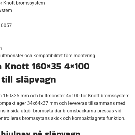
 Knott bromssystem
ystem
010057
m
 bultmönster och kompatibilitet före montering
Knott 160×35 4×100
till släpvagn
160×35 mm och bultmönster 4×100 för Knott bromssystem.
mpaktlager 34x64x37 mm och levereras tillsammans med
ns insida utgör bromsyta där bromsbackarna pressas vid
ntrolleras bromssytans skick och kompaktlagrets funktion.
hjulnav på släpvagn