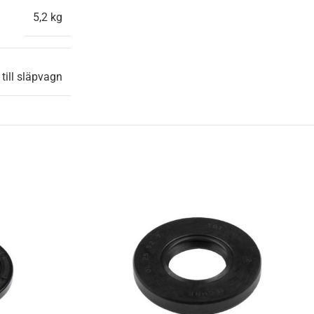
5,2 kg
ill släpvagn