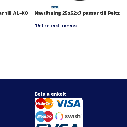
r till AL-KO
Navtätning 25x52x7 passar till Peitz
150
kr
inkl. moms
LÄGG I VARUKORG
Betala enkelt