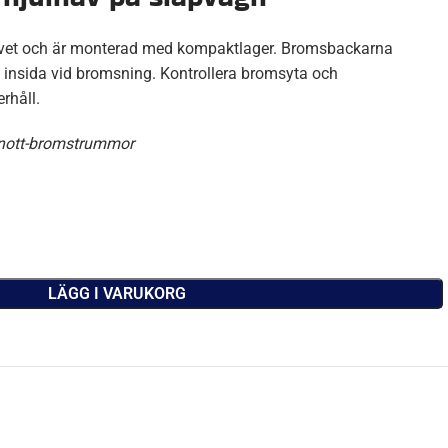
avet och är monterad med kompaktlager. Bromsbackarna
nsida vid bromsning. Kontrollera bromsyta och
rhåll.
Knott-bromstrummor
LÄGG I VARUKORG