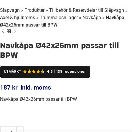
Släpvagn
»
Produkter
»
Tillbehör & Reservdelar till Släpvagn
»
Axel & hjulbroms
»
Trumma och lager
»
Navkåpa
»
Navkåpa
Ø42x26mm passar till BPW
Navkåpa Ø42x26mm passar till
BPW
UTMÄRKT
4.6
138 recensioner
187
kr
inkl. moms
Navkåpa Ø42x26mm passar till BPW