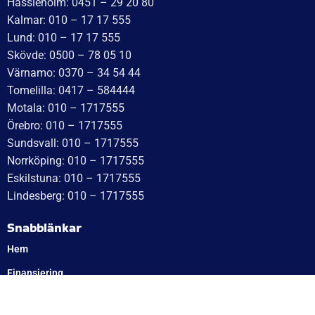
WT Trailer AB,
Idévägen 21, 312 62 Mellbystrand, Sweden
+46 10 171 75 55
[email protected]
Öppettider:
Onsdag: 10–17
Torsdag: 10–17
Fredag: 10–15:30
Lördag: Stängt
Söndag: Stängt
Måndag: 10–17
Tisdag: 10–17
Med reservation för eventuella felskrivningar
Telefon