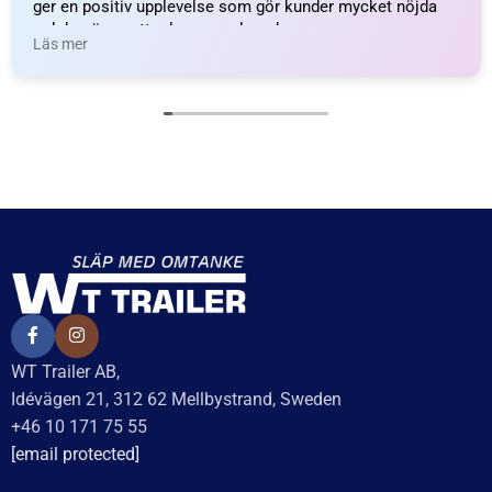
Saxpinne
Segersäkring Ø60 mm
7
kr
inkl. moms
19
kr
inkl. moms
LÄGG I VARUKORG
LÄGG I VARUKORG
UTMÄRKT
Baserat på
138 recensioner