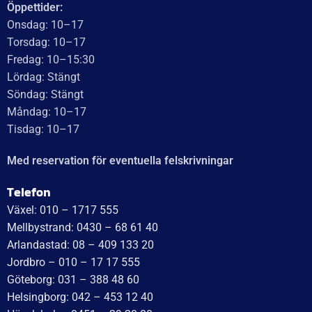
Recensionssammanfattning
Baserat på 138 recensioner
WT Trailer AB imponerar med starka, högkvalitativa släp
och enastående kundservice. Vägen från offert till
leverans är smidig, snabb och präglad av tydlig
kommunikation. Deras tillmötesgående och vänliga team
ger en positiv upplevelse som gör kunder mycket nöjda
och benägna att rekommendera dem.
Läs mer