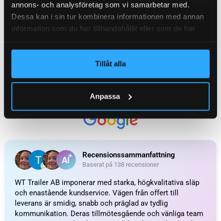
annons- och analysföretag som vi samarbetar med.
WEIGHT
0,020 kg
Dessa kan i sin tur kombinera informationen med annan
information som du har tillhandahållit eller som de har
samlat in när du har använt deras tjänster.
KATEGORI:
Navkåpa till släpvagn
Tillåt alla
Ytterligare information
Recensioner (0)
Anpassa
Relaterade produkter