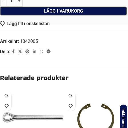
LÄGG I VARUKORG
Lägg till i önskelistan
Artikelnr:
1342005
Dela:
Beskrivning
BROMS-ID
S 1635-6, S 1635-6 RASK
FABRIKAT
BPW
inkl.moms