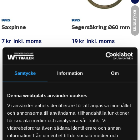
DIAMETER, YTTER
42,00 mm
exkl.moms
HÖJD
26,00 mm
HJULBROMSDIMENSION
160×35
Samtycke
Information
Om
03.211.01.06.0, 1014-11738, 61-1014-
ORGINALNUMMER
11738, 800042
Denna webbplats använder cookies
Vi använder enhetsidentifierare för att anpassa innehållet
och annonserna till användarna, tillhandahålla funktioner
FABRIKAT / PASSAR TILL
BPW
för sociala medier och analysera vår trafik. Vi
vidarebefordrar även sådana identifierare och annan
information från din enhet till de sociala medier och