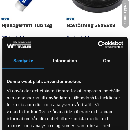
DIAMETER, YTTER
35,00 mm
exkl.moms
FABRIKAT / PASSAR TILL
NIEPER
WEIGHT
0,010 kg
Samtycke
Information
Om
KATEGORI:
Navkåpa till släpvagn
Denna webbplats använder cookies
Vi använder enhetsidentifierare för att anpassa innehållet
Ytterligare information
och annonserna till användarna, tillhandahålla funktioner
för sociala medier och analysera vår trafik. Vi
Recensioner (0)
vidarebefordrar även sådana identifierare och annan
information från din enhet till de sociala medier och
annons- och analysföretag som vi samarbetar med.
Relaterade produkter