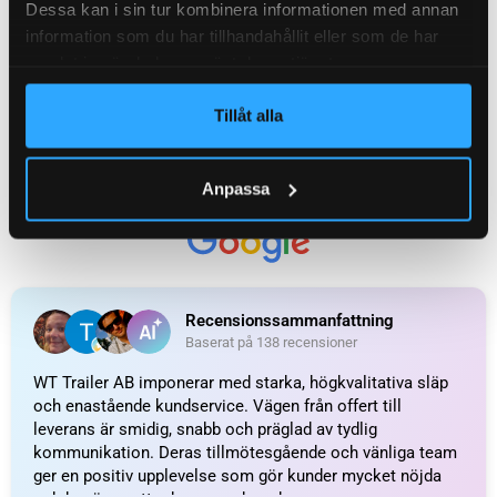
Dessa kan i sin tur kombinera informationen med annan
information som du har tillhandahållit eller som de har
samlat in när du har använt deras tjänster.
Tillåt alla
Anpassa
Hjullagerfett Tub 12g
Navtätning 35x55x8
37
kr
inkl. moms
81
kr
inkl. moms
LÄGG I VARUKORG
LÄGG I VARUKORG
UTMÄRKT