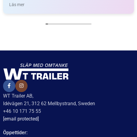
Baserat på
138 recensioner
Recensionssammanfattning
Baserat på 138 recensioner
WT Trailer AB imponerar med starka, högkvalitativa släp
och enastående kundservice. Vägen från offert till
leverans är smidig, snabb och präglad av tydlig
kommunikation. Deras tillmötesgående och vänliga team
ger en positiv upplevelse som gör kunder mycket nöjda
och benägna att rekommendera dem.
Läs mer