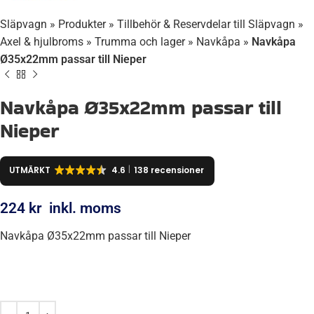
Släpvagn
»
Produkter
»
Tillbehör & Reservdelar till Släpvagn
»
Axel & hjulbroms
»
Trumma och lager
»
Navkåpa
»
Navkåpa
Ø35x22mm passar till Nieper
Navkåpa Ø35x22mm passar till
Nieper
UTMÄRKT
4.6
138 recensioner
224
kr
inkl. moms
Navkåpa Ø35x22mm passar till Nieper