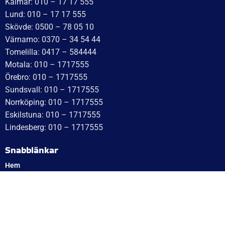
Tisdag: 10–17
Med reservation för eventuella felskrivningar
Telefon
Växel: 010 – 1717 555
Mellbystrand: 0430 – 68 61 40
Arlandastad: 08 – 409 133 20
Jordbro – 010 – 17 17 555
Göteborg: 031 – 388 48 60
Helsingborg: 042 – 453 12 40
Hässleholm: 0451 – 29 20 80
Kalmar: 010 – 17 17 555
Lund: 010 – 17 17 555
Skövde: 0500 – 78 05 10
Värnamo: 0370 – 34 54 44
Tomelilla: 0417 – 584444
Motala: 010 – 1717555