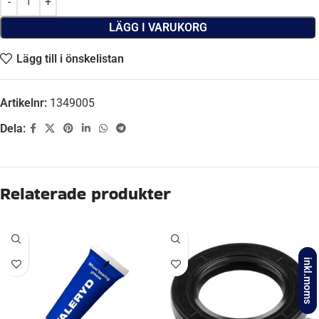
LÄGG I VARUKORG
Lägg till i önskelistan
Artikelnr:
1349005
Dela:
Beskrivning
ORGINALNUMMER
80152, KAPPE11
inkl.moms
HÖJD
22,00 mm