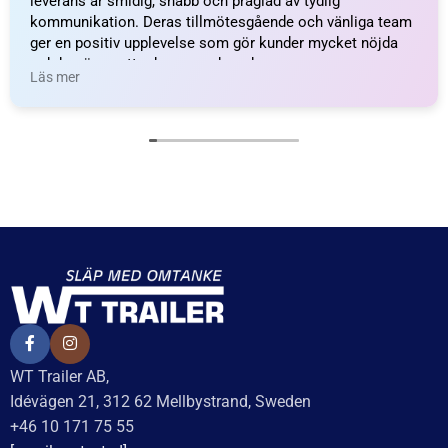
FABRIKAT / PASSAR TILL
BPW
WEIGHT
7,8 kg
KATEGORI:
Bromstrumma till släpvagn
Ytterligare information
Recensioner (0)
Relaterade produkter