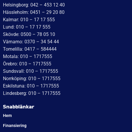
Baserat på
138 recensioner
Recensionssammanfattning
Baserat på 138 recensioner
WT Trailer AB imponerar med starka, högkvalitativa släp
och enastående kundservice. Vägen från offert till
leverans är smidig, snabb och präglad av tydlig
kommunikation. Deras tillmötesgående och vänliga team
ger en positiv upplevelse som gör kunder mycket nöjda
och benägna att rekommendera dem.
Läs mer