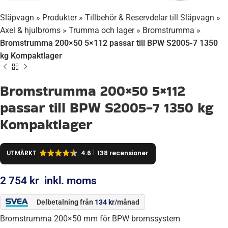
Släpvagn
»
Produkter
»
Tillbehör & Reservdelar till Släpvagn
»
Axel & hjulbroms
»
Trumma och lager
»
Bromstrumma
»
Bromstrumma 200×50 5×112 passar till BPW S2005-7 1350
kg Kompaktlager
Bromstrumma 200×50 5×112
passar till BPW S2005-7 1350 kg
Kompaktlager
UTMÄRKT
4.6
138 recensioner
2 754
kr
inkl. moms
Delbetalning från
134
kr
/månad
Bromstrumma 200×50 mm för BPW bromssystem