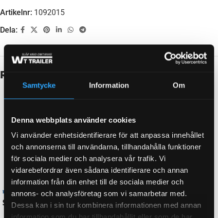
Artikelnr:
1092015
Dela:
Beskrivning
Samtycke
Information
Om
LAGERTYP FÖR TRUMMA
Kompaktlager
Denna webbplats använder cookies
FABRIKAT
BPW
Vi använder enhetsidentifierare för att anpassa innehållet
och annonserna till användarna, tillhandahålla funktioner
för sociala medier och analysera vår trafik. Vi
BULTCIRKEL
5×112
vidarebefordrar även sådana identifierare och annan
information från din enhet till de sociala medier och
annons- och analysföretag som vi samarbetar med.
Dessa kan i sin tur kombinera informationen med annan
BROMS-
CB 1054, CB 1055, CB 1304, CB 1305, CB 1355, S
information som du har tillhandahållit eller som de har