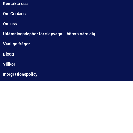
WT Trailer AB,
Idévägen 21, 312 62 Mellbystrand, Sweden
+46 10 171 75 55
[email protected]
Öppettider:
Onsdag: 10–17
Torsdag: 10–17
Fredag: 10–15:30
Lördag: Stängt
Söndag: Stängt
Måndag: 10–17