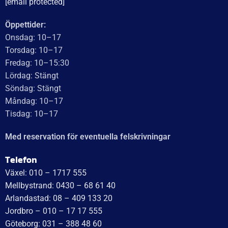
Segersäkring Ø64 mm
Kronmutter M24x2,0
37
kr
inkl. moms
49
kr
inkl. moms
LÄGG I VARUKORG
LÄGG I VARUKORG
UTMÄRKT