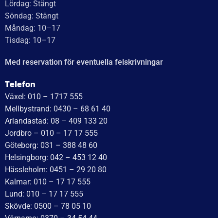
7
kr
inkl. moms
49
kr
inkl. moms
LÄGG I VARUKORG
LÄGG I VARUKORG
UTMÄRKT
Baserat på
138 recensioner
Recensionssammanfattning
Baserat på 138 recensioner
WT Trailer AB imponerar med starka, högkvalitativa släp
och enastående kundservice. Vägen från offert till