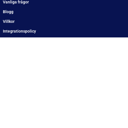
[email protected]
Öppettider:
Onsdag: 10–17
Torsdag: 10–17
Fredag: 10–15:30
Lördag: Stängt
Söndag: Stängt
Måndag: 10–17
Tisdag: 10–17
Med reservation för eventuella felskrivningar
Telefon
Växel: 010 – 1717 555
Mellbystrand: 0430 – 68 61 40
Arlandastad: 08 – 409 133 20
Jordbro – 010 – 17 17 555
Göteborg: 031 – 388 48 60