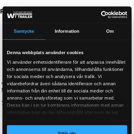
Beskrivning
LAGERTYP FÖR TRUMMA
Kompaktlager
Samtycke
Information
Om
FABRIKAT
AVONRIDE, KNOTT
Denna webbplats använder cookies
Vi använder enhetsidentifierare för att anpassa innehållet
BROMS-ID
och annonserna till användarna, tillhandahålla funktioner
20,32-1647
för sociala medier och analysera vår trafik. Vi
vidarebefordrar även sådana identifierare och annan
information från din enhet till de sociala medier och
HJULBROMSDIMENSION
203.2×40, 203×40
annons- och analysföretag som vi samarbetar med.
Dessa kan i sin tur kombinera informationen med annan
information som du har tillhandahållit eller som de har
samlat in när du har använt deras tjänster.
BULTCIRKEL
5×112
Tillåt alla