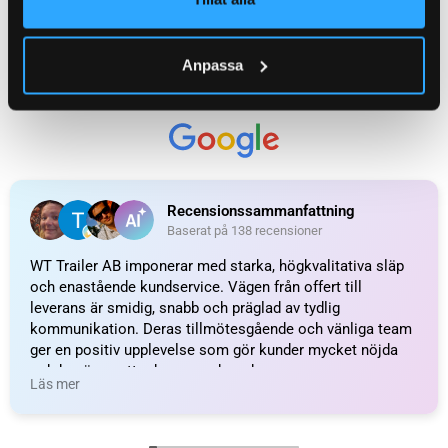
PASSANDE LAGER
34x64x37
Anpassa
ORGINALNUMMER
406156C001
ARTIKELNR. FÖR HJULLAGER
4010057
FABRIKAT / PASSAR TILL
AVONRIDE, KNOTT
WEIGHT
7,5 kg