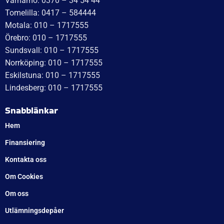
leverans är smidig, snabb och präglad av tydlig
kommunikation. Deras tillmötesgående och vänliga team
ger en positiv upplevelse som gör kunder mycket nöjda
och benägna att rekommendera dem.
Läs mer
WT Trailer AB,
Idévägen 21, 312 62 Mellbystrand, Sweden
+46 10 171 75 55