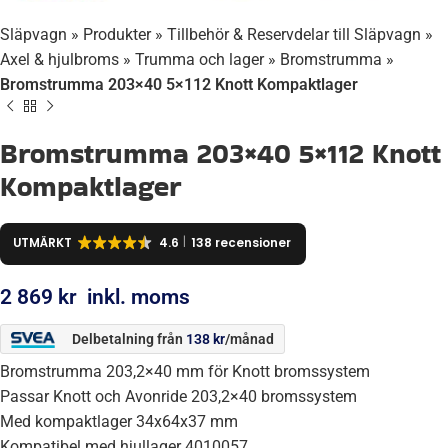
Släpvagn
»
Produkter
»
Tillbehör & Reservdelar till Släpvagn
»
Axel & hjulbroms
»
Trumma och lager
»
Bromstrumma
»
Bromstrumma 203×40 5×112 Knott Kompaktlager
Bromstrumma 203×40 5×112 Knott
Kompaktlager
UTMÄRKT
4.6
138 recensioner
2 869
kr
inkl. moms
Delbetalning från
138
kr
/månad
Bromstrumma 203,2×40 mm för Knott bromssystem
Passar Knott och Avonride 203,2×40 bromssystem
Med kompaktlager 34x64x37 mm
Kompatibel med hjullager 4010057