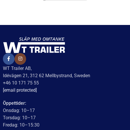
KATEGORI:
Bromstrumma till släpvagn
Ytterligare information
Recensioner (0)
Relaterade produkter
Saxpinne
Kronmutter M24x2,0