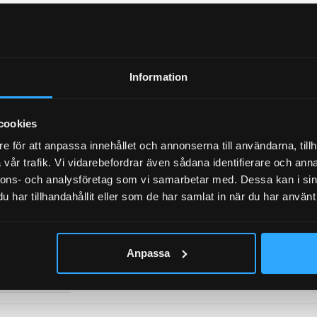
D
Information
PÅ DRAGRÖR
cookies
e för att anpassa innehållet och annonserna till användarna, tillh
vår trafik. Vi vidarebefordrar även sådana identifierare och anna
nnons- och analysföretag som vi samarbetar med. Dessa kan i sin
har tillhandahållit eller som de har samlat in när du har använt 
UMMER
70206, 900001524705, 985109
Anpassa
PASSAR TILL