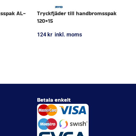
msspak AL-
Tryckfjäder till handbromsspak
120×15
124
kr
inkl. moms
LÄGG I VARUKORG
Betala enkelt