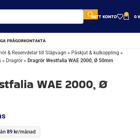
0
MITT KONTO
0
IGA FRÅGOR
KONTAKTA
hör & Reservdelar till Släpvagn
»
Påskjut & kulkoppling
»
s
»
Dragrör
»
Dragrör Westfalia WAE 2000, Ø 50mm
stfalia WAE 2000, Ø
ms
rån
89
kr
/månad