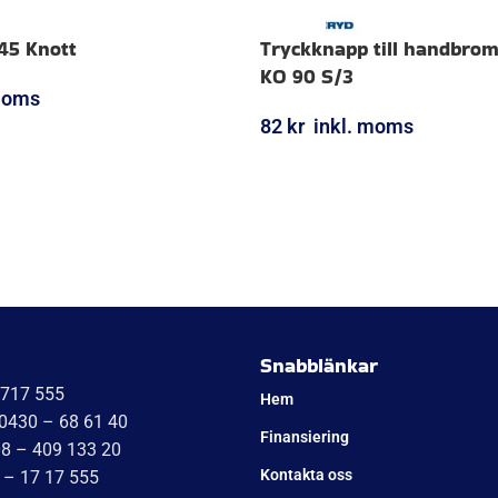
45 Knott
Tryckknapp till handbro
KO 90 S/3
moms
82
kr
inkl. moms
ORG
LÄGG I VARUKORG
Snabblänkar
1717 555
Hem
 0430 – 68 61 40
Finansiering
08 – 409 133 20
Kontakta oss
 – 17 17 555