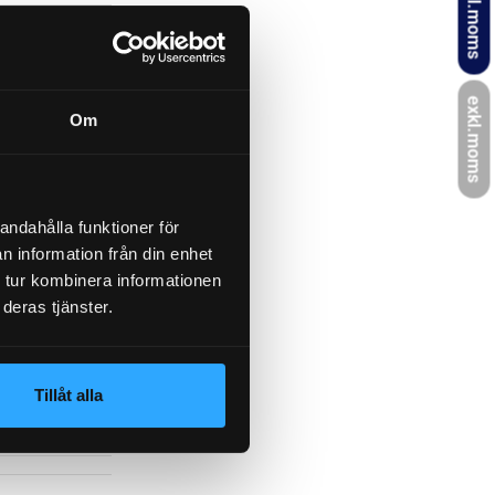
inkl.moms
700 mm
exkl.moms
Om
50,00 mm
andahålla funktioner för
WAE 2000
n information från din enhet
 tur kombinera informationen
deras tjänster.
00, ZS89200
Tillåt alla
WESTFALIA