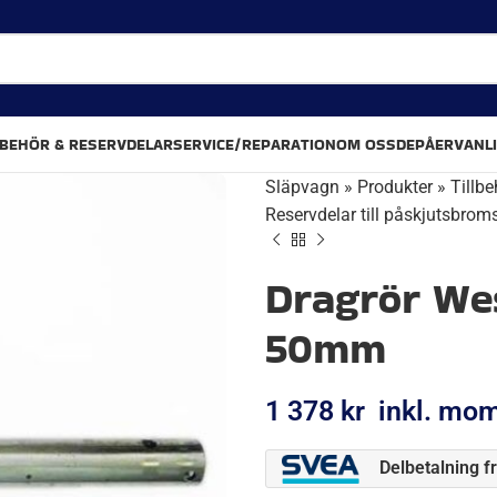
LBEHÖR & RESERVDELAR
SERVICE/REPARATION
OM OSS
DEPÅER
VANL
Släpvagn
»
Produkter
»
Tillbe
Reservdelar till påskjutsbrom
Dragrör We
50mm
1 378
kr
inkl. mo
Delbetalning f