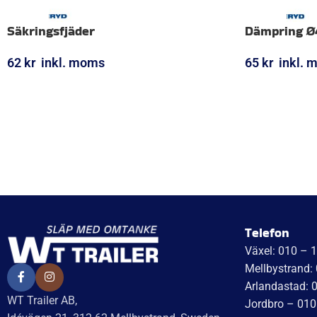
Säkringsfjäder
Dämpring Ø
62
kr
inkl. moms
65
kr
inkl. 
LÄGG I VARUKORG
LÄGG I VARUK
Telefon
Växel: 010 – 
Mellbystrand:
Arlandastad: 
WT Trailer AB,
Jordbro – 010