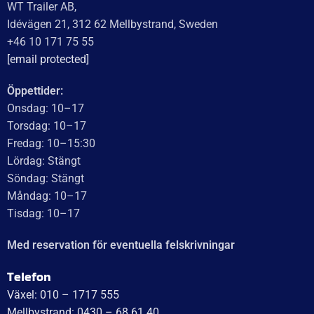
Recensionssammanfattning
Baserat på 138 recensioner
WT Trailer AB imponerar med starka, högkvalitativa släp
och enastående kundservice. Vägen från offert till
leverans är smidig, snabb och präglad av tydlig
kommunikation. Deras tillmötesgående och vänliga team
ger en positiv upplevelse som gör kunder mycket nöjda
och benägna att rekommendera dem.
Läs mer