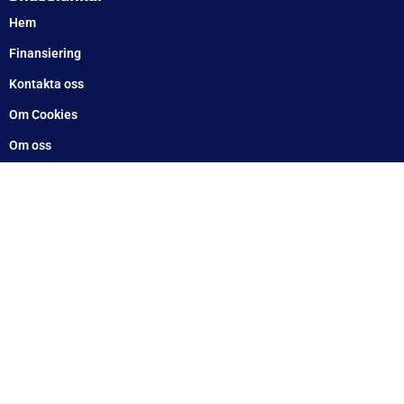
Telefon
Växel: 010 – 1717 555
Mellbystrand: 0430 – 68 61 40
Arlandastad: 08 – 409 133 20
Jordbro – 010 – 17 17 555
Göteborg: 031 – 388 48 60
Helsingborg: 042 – 453 12 40
Hässleholm: 0451 – 29 20 80
Kalmar: 010 – 17 17 555
Lund: 010 – 17 17 555
Skövde: 0500 – 78 05 10
Värnamo: 0370 – 34 54 44
Tomelilla: 0417 – 584444
Motala: 010 – 1717555
Örebro: 010 – 1717555
Sundsvall: 010 – 1717555
Norrköping: 010 – 1717555