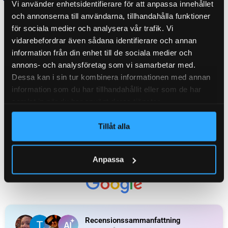
Vi använder enhetsidentifierare för att anpassa innehållet
ORGINALNUMMER
6810028
och annonserna till användarna, tillhandahålla funktioner
för sociala medier och analysera vår trafik. Vi
vidarebefordrar även sådana identifierare och annan
information från din enhet till de sociala medier och
WEIGHT
0,060 kg
annons- och analysföretag som vi samarbetar med.
Dessa kan i sin tur kombinera informationen med annan
information som du har tillhandahållit eller som de har
KATEGORI:
Gasfjäder M5
samlat in när du har använt deras tjänster.
Tillåt alla
Ytterligare information
Recensioner (0)
Anpassa
Relaterade produkter