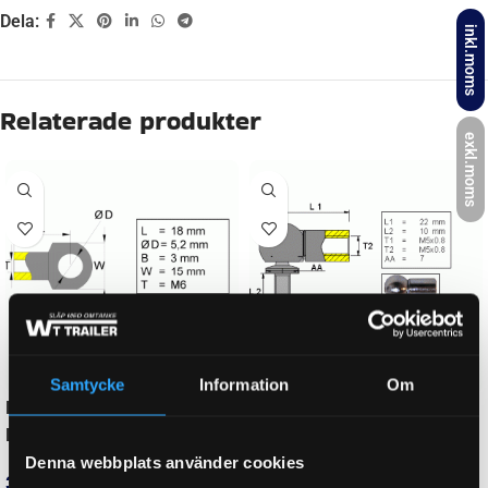
Dela:
inkl.moms
Beskrivning
exkl.moms
NEWTON
225 N
GÄNGMÅTT FÖR GASFJÄDER
M5
LÄNGD (GASFJÄDER/ÄNDSTYCKE)
120 mm
Samtycke
Information
Om
LÄNGD GASFJÄDER HOPTRYCKT:
90 mm
Denna webbplats använder cookies