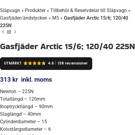
Släpvagn
»
Produkter
»
Tillbehör & Reservdelar till Släpvagn
»
Gasfjäder/ändstycken
»
M5
»
Gasfjäder Arctic 15/6; 120/40
225N
Gasfjäder Arctic 15/6; 120/40 225N
UTMÄRKT
4.6
138 recensioner
313
kr
inkl. moms
Newton – 225N
Totallängd – 120mm
Ihoptrycktlängd – 90mm
Slaglängd – 40mm
Cylinderdiameter – 15
Kolvstångsdiameter – 6