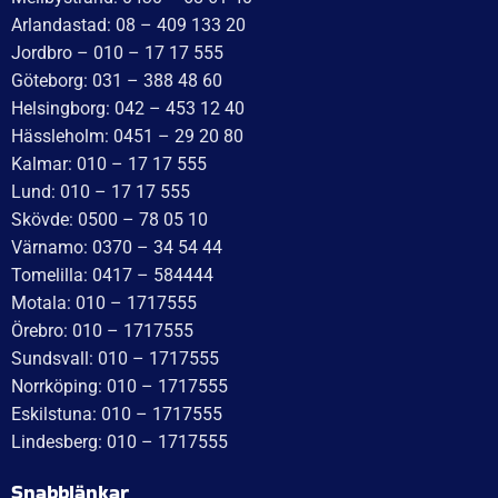
WT Trailer AB,
Idévägen 21, 312 62 Mellbystrand, Sweden
+46 10 171 75 55
[email protected]
Öppettider:
Onsdag: 10–17
Torsdag: 10–17
Fredag: 10–15:30
Lördag: Stängt
Söndag: Stängt
Måndag: 10–17
Tisdag: 10–17
Med reservation för eventuella felskrivningar