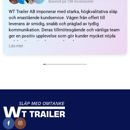
Fästögla för gasfjäder;
Vinkelkulled; L=22; M5
L=18; M5, max 150N
57
kr
inkl. moms
34
kr
inkl. moms
LÄGG I VARUKORG
LÄGG I VARUKORG
UTMÄRKT
Baserat på
138 recensioner