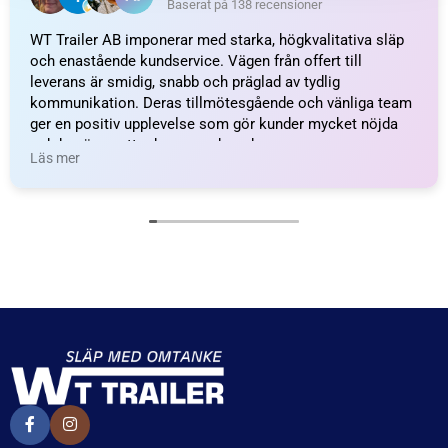
Kulhållare, Plast; L=18;
Kulhållare, Plast; L=18;
M5
M5
34
kr
inkl. moms
34
kr
inkl. moms
LÄGG I VARUKORG
LÄGG I VARUKORG
UTMÄRKT
Baserat på
138 recensioner