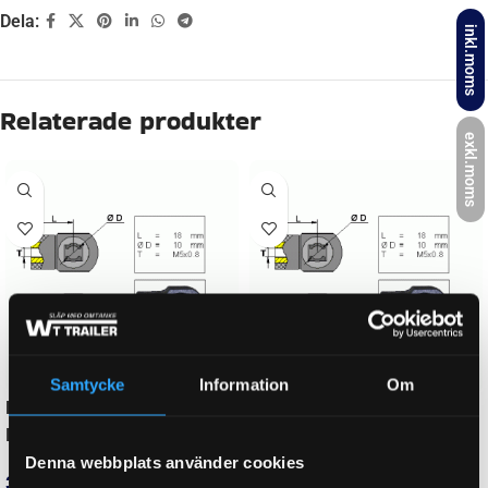
Dela:
inkl.moms
Beskrivning
exkl.moms
NEWTON
325 N
GÄNGMÅTT FÖR GASFJÄDER
M5
LÄNGD (GASFJÄDER/ÄNDSTYCKE)
120 mm
Samtycke
Information
Om
LÄNGD GASFJÄDER HOPTRYCKT:
90 mm
Denna webbplats använder cookies