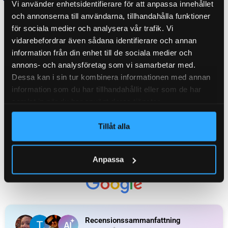
Vi använder enhetsidentifierare för att anpassa innehållet
ORGINALNUMMER
6810032
och annonserna till användarna, tillhandahålla funktioner
för sociala medier och analysera vår trafik. Vi
vidarebefordrar även sådana identifierare och annan
information från din enhet till de sociala medier och
WEIGHT
0,060 kg
annons- och analysföretag som vi samarbetar med.
Dessa kan i sin tur kombinera informationen med annan
information som du har tillhandahållit eller som de har
KATEGORI:
Gasfjäder M5
samlat in när du har använt deras tjänster.
Tillåt alla
Ytterligare information
Recensioner (0)
Anpassa
Relaterade produkter