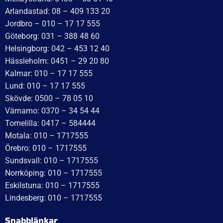
WT Trailer AB,
Idévägen 21, 312 62 Mellbystrand, Sweden
+46 10 171 75 55
[email protected]
Öppettider:
Onsdag: 10–17
Torsdag: 10–17
Fredag: 10–15:30
Lördag: Stängt
Söndag: Stängt
Måndag: 10–17
Tisdag: 10–17
Med reservation för eventuella felskrivningar