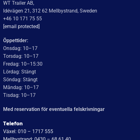
Recensionssammanfattning
Baserat på 138 recensioner
WT Trailer AB imponerar med starka, högkvalitativa släp
och enastående kundservice. Vägen från offert till
leverans är smidig, snabb och präglad av tydlig
kommunikation. Deras tillmötesgående och vänliga team
ger en positiv upplevelse som gör kunder mycket nöjda
och benägna att rekommendera dem.
Läs mer