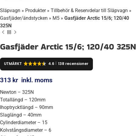
Släpvagn
»
Produkter
»
Tillbehör & Reservdelar till Släpvagn
»
Gasfjäder/ändstycken
»
M5
»
Gasfjäder Arctic 15/6; 120/40
325N
Gasfjäder Arctic 15/6; 120/40 325N
UTMÄRKT
4.6
138 recensioner
313
kr
inkl. moms
Newton – 325N
Totallängd – 120mm
Ihoptrycktlängd – 90mm
Slaglängd – 40mm
Cylinderdiameter – 15
Kolvstångsdiameter – 6