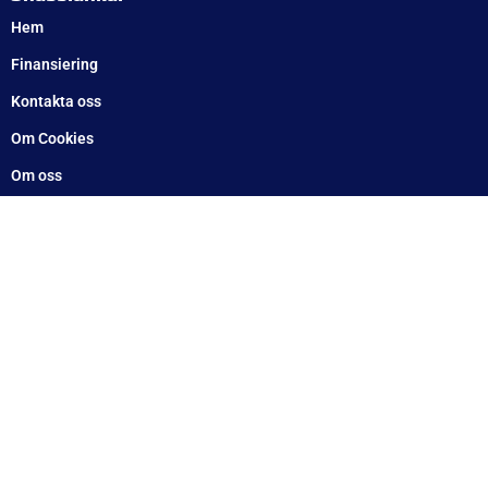
Telefon
Växel: 010 – 1717 555
Mellbystrand: 0430 – 68 61 40
Arlandastad: 08 – 409 133 20
Jordbro – 010 – 17 17 555
Göteborg: 031 – 388 48 60
Helsingborg: 042 – 453 12 40
Hässleholm: 0451 – 29 20 80
Kalmar: 010 – 17 17 555
Lund: 010 – 17 17 555
Skövde: 0500 – 78 05 10
Värnamo: 0370 – 34 54 44
Tomelilla: 0417 – 584444
Motala: 010 – 1717555
Örebro: 010 – 1717555
Sundsvall: 010 – 1717555
Norrköping: 010 – 1717555