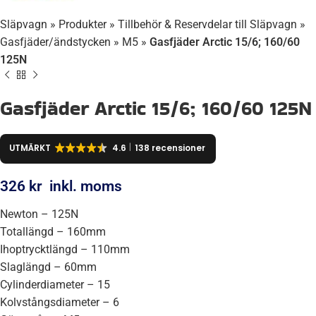
Släpvagn
»
Produkter
»
Tillbehör & Reservdelar till Släpvagn
»
Gasfjäder/ändstycken
»
M5
»
Gasfjäder Arctic 15/6; 160/60
125N
Gasfjäder Arctic 15/6; 160/60 125N
UTMÄRKT
4.6
138 recensioner
326
kr
inkl. moms
Newton – 125N
Totallängd – 160mm
Ihoptrycktlängd – 110mm
Slaglängd – 60mm
Cylinderdiameter – 15
Kolvstångsdiameter – 6