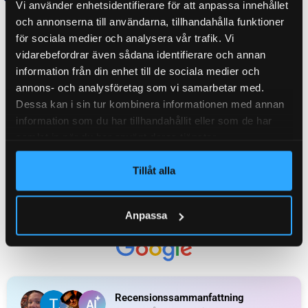
Vi använder enhetsidentifierare för att anpassa innehållet
ORGINALNUMMER
6810064
och annonserna till användarna, tillhandahålla funktioner
för sociala medier och analysera vår trafik. Vi
vidarebefordrar även sådana identifierare och annan
information från din enhet till de sociala medier och
WEIGHT
0,070 kg
annons- och analysföretag som vi samarbetar med.
Dessa kan i sin tur kombinera informationen med annan
information som du har tillhandahållit eller som de har
KATEGORI:
Gasfjäder M5
samlat in när du har använt deras tjänster.
Tillåt alla
Ytterligare information
Recensioner (0)
Anpassa
Relaterade produkter