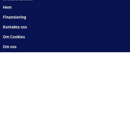
Telefon
Växel: 010 – 1717 555
Mellbystrand: 0430 – 68 61 40
Arlandastad: 08 – 409 133 20
Jordbro – 010 – 17 17 555
Göteborg: 031 – 388 48 60
Helsingborg: 042 – 453 12 40
Hässleholm: 0451 – 29 20 80
Kalmar: 010 – 17 17 555
Lund: 010 – 17 17 555
Skövde: 0500 – 78 05 10
Värnamo: 0370 – 34 54 44
Tomelilla: 0417 – 584444
Motala: 010 – 1717555
Örebro: 010 – 1717555
Sundsvall: 010 – 1717555
Norrköping: 010 – 1717555