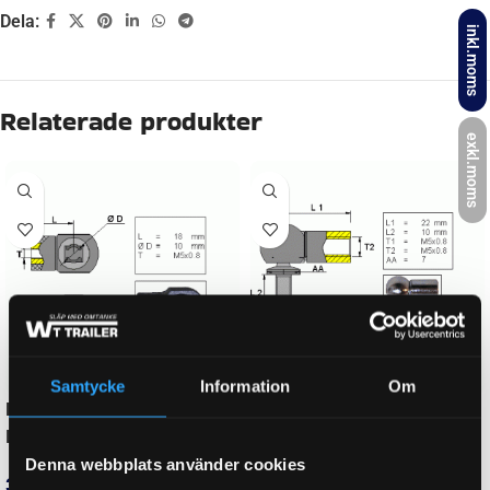
Dela:
inkl.moms
Beskrivning
exkl.moms
LÄNGD (GASFJÄDER/ÄNDSTYCKE)
160 mm
NEWTON
125 N
GÄNGMÅTT FÖR GASFJÄDER
M5
Samtycke
Information
Om
LÄNGD GASFJÄDER HOPTRYCKT:
110 mm
Denna webbplats använder cookies