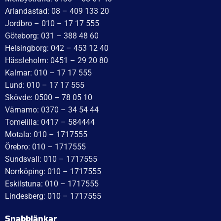
WT Trailer AB,
Idévägen 21, 312 62 Mellbystrand, Sweden
+46 10 171 75 55
[email protected]
Öppettider:
Onsdag: 10–17
Torsdag: 10–17
Fredag: 10–15:30
Lördag: Stängt
Söndag: Stängt
Måndag: 10–17
Tisdag: 10–17
Med reservation för eventuella felskrivningar