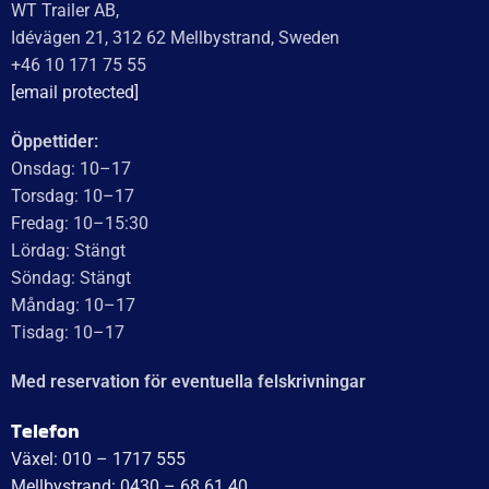
Recensionssammanfattning
Baserat på 138 recensioner
WT Trailer AB imponerar med starka, högkvalitativa släp
och enastående kundservice. Vägen från offert till
leverans är smidig, snabb och präglad av tydlig
kommunikation. Deras tillmötesgående och vänliga team
ger en positiv upplevelse som gör kunder mycket nöjda
och benägna att rekommendera dem.
Läs mer