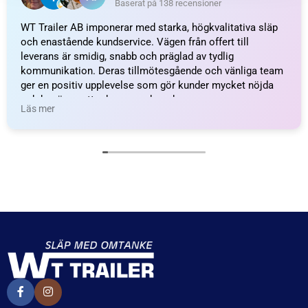
Kulhållare, Plast; L=18;
Vinkelkulled; L=22; M5
M5
57
kr
inkl. moms
34
kr
inkl. moms
LÄGG I VARUKORG
LÄGG I VARUKORG
UTMÄRKT
Baserat på
138 recensioner