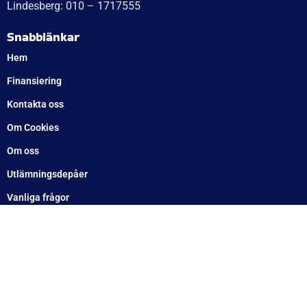
Söndag: Stängt
Måndag: 10–17
Tisdag: 10–17
Med reservation för eventuella felskrivningar
Telefon
Växel: 010 – 1717 555
Mellbystrand: 0430 – 68 61 40
Arlandastad: 08 – 409 133 20
Jordbro – 010 – 17 17 555
Göteborg: 031 – 388 48 60
Helsingborg: 042 – 453 12 40
Hässleholm: 0451 – 29 20 80
Kalmar: 010 – 17 17 555
Lund: 010 – 17 17 555
Skövde: 0500 – 78 05 10
Värnamo: 0370 – 34 54 44