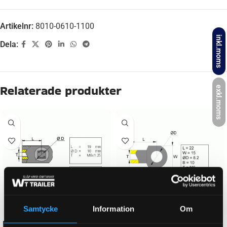
Artikelnr:
8010-0610-1100
inkl.moms
Dela:
Beskrivning
exkl.moms
ORGINALNUMMER
6814231
NEWTON
1100 N
LÄNGD GASFJÄDER HOPTRYCKT:
370 mm
Samtycke
Information
Om