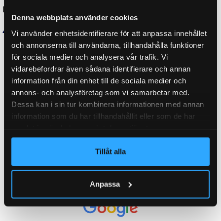
GÄNGMÅTT FÖR GASFJÄDER
M8
Denna webbplats använder cookies
Vi använder enhetsidentifierare för att anpassa innehållet
och annonserna till användarna, tillhandahålla funktioner
LÄNGD (GASFJÄDER/ÄNDSTYCKE)
610 mm
för sociala medier och analysera vår trafik. Vi
vidarebefordrar även sådana identifierare och annan
information från din enhet till de sociala medier och
WEIGHT
0,490 kg
annons- och analysföretag som vi samarbetar med.
Dessa kan i sin tur kombinera informationen med annan
information som du har tillhandahållit eller som de har
samlat in när du har använt deras tjänster.
KATEGORI:
Gasfjäder M8
Tillåt alla
Ytterligare information
Recensioner (0)
Anpassa
Relaterade produkter