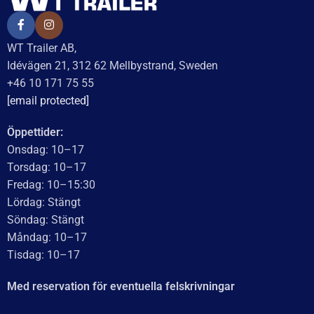
UTMÄRKT
Baserat på
138 recensioner
Recensionssammanfattning
Baserat på 138 recensioner
WT Trailer AB imponerar med starka, högkvalitativa släp
och enastående kundservice. Vägen från offert till
leverans är smidig, snabb och präglad av tydlig
kommunikation. Deras tillmötesgående och vänliga team
ger en positiv upplevelse som gör kunder mycket nöjda
och benägna att rekommendera dem.
Läs mer