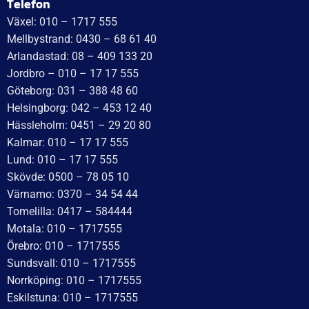
WT Trailer AB,
Idévägen 21, 312 62 Mellbystrand, Sweden
+46 10 171 75 55
[email protected]
Öppettider:
Onsdag: 10–17
Torsdag: 10–17
Fredag: 10–15:30
Lördag: Stängt