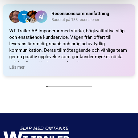
Kulhållare, Plast; L=19;
Fästögla för gasfjäder;
M8
L=22; M8
43
kr
inkl. moms
59
kr
inkl. moms
LÄGG I VARUKORG
LÄGG I VARUKORG