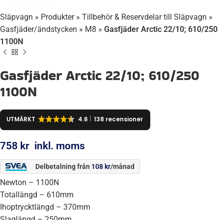
Släpvagn
»
Produkter
»
Tillbehör & Reservdelar till Släpvagn
»
Gasfjäder/ändstycken
»
M8
»
Gasfjäder Arctic 22/10; 610/250
1100N
Gasfjäder Arctic 22/10; 610/250
1100N
UTMÄRKT
4.6
138 recensioner
758
kr
inkl. moms
Delbetalning från
108
kr
/månad
Newton – 1100N
Totallängd – 610mm
Ihoptrycktlängd – 370mm
Slaglängd – 250mm