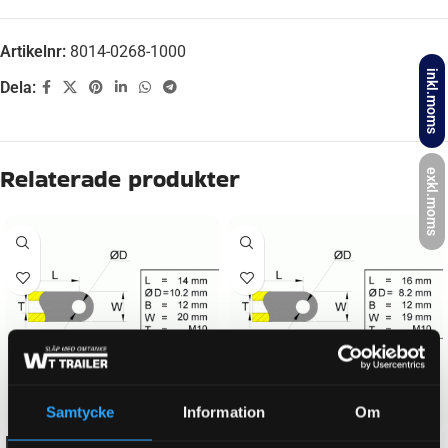
Artikelnr:
8014-0268-1000
inkl.moms
Dela:
Beskrivning
exkl.moms
LÄNGD (GASFJÄDER/ÄNDSTYCKE)
268 mm
NEWTON
1000 N
GÄNGMÅTT FÖR GASFJÄDER
M10
Samtycke
Information
Om