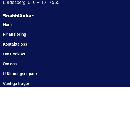
Söndag: Stängt
Måndag: 10–17
Tisdag: 10–17
Med reservation för eventuella felskrivningar
Telefon
Växel: 010 – 1717 555
Mellbystrand: 0430 – 68 61 40
Arlandastad: 08 – 409 133 20
Jordbro – 010 – 17 17 555
Göteborg: 031 – 388 48 60
Helsingborg: 042 – 453 12 40
Hässleholm: 0451 – 29 20 80
Kalmar: 010 – 17 17 555
Lund: 010 – 17 17 555
Skövde: 0500 – 78 05 10
Värnamo: 0370 – 34 54 44