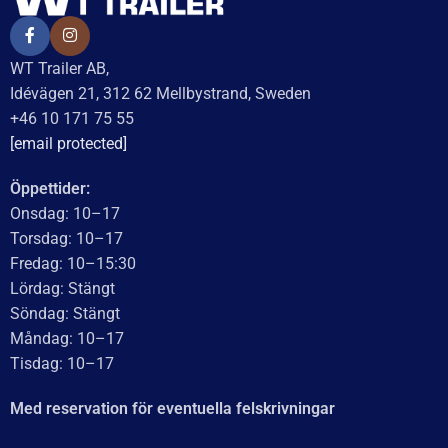
UTMÄRKT
Baserat på
138 recensioner
Recensionssammanfattning
Baserat på 138 recensioner
WT Trailer AB imponerar med starka, högkvalitativa släp
och enastående kundservice. Vägen från offert till
leverans är smidig, snabb och präglad av tydlig
kommunikation. Deras tillmötesgående och vänliga team
ger en positiv upplevelse som gör kunder mycket nöjda
och benägna att rekommendera dem.
Läs mer