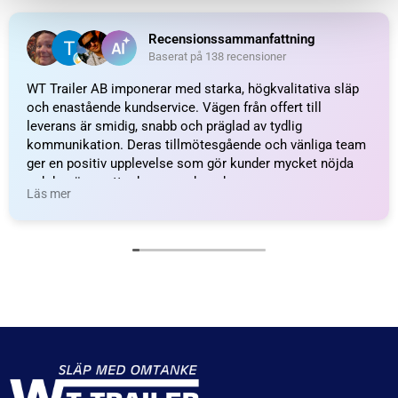
Fästögla för gasfjäder;
Fästögla för gasfjäder;
L=14; M10
L=16; M10
48
kr
inkl. moms
71
kr
inkl. moms
LÄGG I VARUKORG
LÄGG I VARUKORG