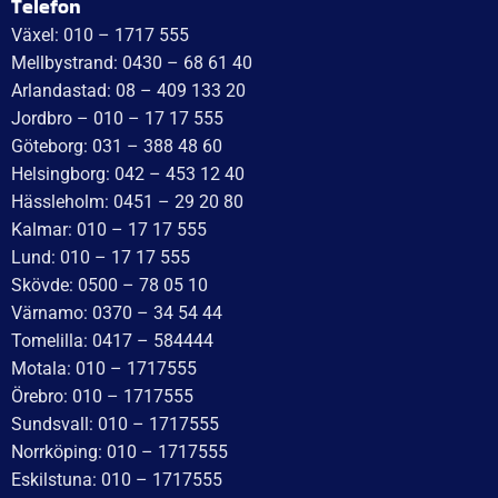
WT Trailer AB,
Idévägen 21, 312 62 Mellbystrand, Sweden
+46 10 171 75 55
[email protected]
Öppettider:
Onsdag: 10–17
Torsdag: 10–17
Fredag: 10–15:30
Lördag: Stängt