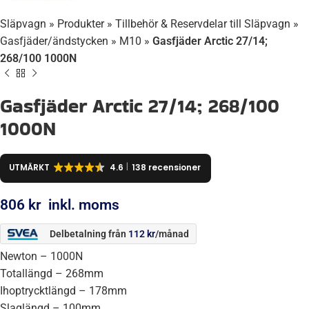
Släpvagn
»
Produkter
»
Tillbehör & Reservdelar till Släpvagn
»
Gasfjäder/ändstycken
»
M10
»
Gasfjäder Arctic 27/14;
268/100 1000N
Gasfjäder Arctic 27/14; 268/100
1000N
UTMÄRKT
4.6
138 recensioner
806
kr
inkl. moms
Delbetalning från
112
kr
/månad
Newton – 1000N
Totallängd – 268mm
Ihoptrycktlängd – 178mm
Slaglängd – 100mm