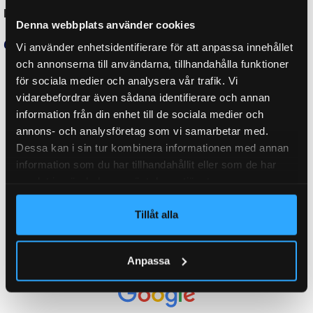
ORGINALNUMMER
14HB3007502500, 6818159
Denna webbplats använder cookies
Vi använder enhetsidentifierare för att anpassa innehållet
och annonserna till användarna, tillhandahålla funktioner
LÄNGD GASFJÄDER HOPTRYCKT:
428 mm
för sociala medier och analysera vår trafik. Vi
vidarebefordrar även sådana identifierare och annan
information från din enhet till de sociala medier och
WEIGHT
1,0 kg
annons- och analysföretag som vi samarbetar med.
Dessa kan i sin tur kombinera informationen med annan
information som du har tillhandahållit eller som de har
samlat in när du har använt deras tjänster.
KATEGORI:
Gasfjäder M10
Tillåt alla
Ytterligare information
Recensioner (0)
Anpassa
Relaterade produkter