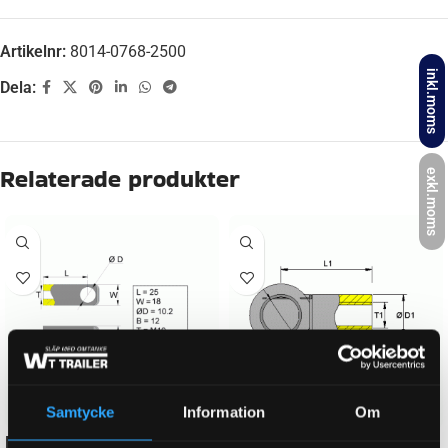
Artikelnr:
8014-0768-2500
inkl.moms
Dela:
Beskrivning
exkl.moms
LÄNGD (GASFJÄDER/ÄNDSTYCKE)
768 mm
NEWTON
2500 N
GÄNGMÅTT FÖR GASFJÄDER
M10
Samtycke
Information
Om