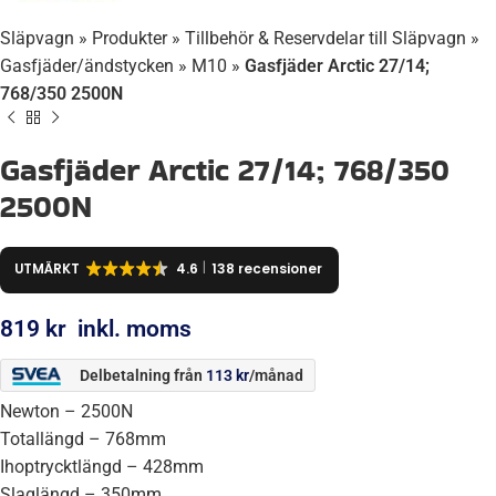
Släpvagn
»
Produkter
»
Tillbehör & Reservdelar till Släpvagn
»
Gasfjäder/ändstycken
»
M10
»
Gasfjäder Arctic 27/14;
768/350 2500N
Gasfjäder Arctic 27/14; 768/350
2500N
UTMÄRKT
4.6
138 recensioner
819
kr
inkl. moms
Delbetalning från
113
kr
/månad
Newton – 2500N
Totallängd – 768mm
Ihoptrycktlängd – 428mm
Slaglängd – 350mm