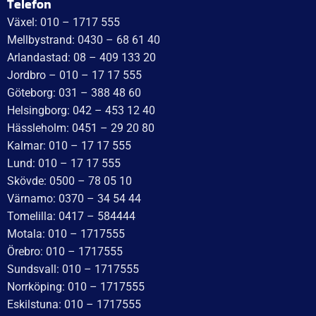
WT Trailer AB,
Idévägen 21, 312 62 Mellbystrand, Sweden
+46 10 171 75 55
[email protected]
Öppettider:
Onsdag: 10–17
Torsdag: 10–17
Fredag: 10–15:30
Lördag: Stängt