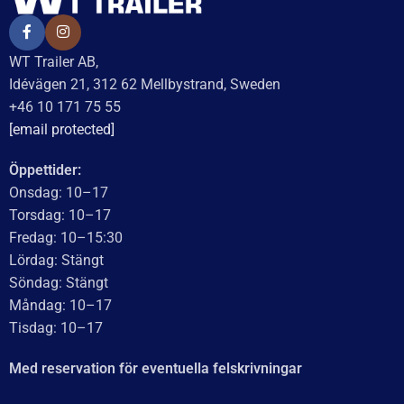
UTMÄRKT
Baserat på
138 recensioner
Recensionssammanfattning
Baserat på 138 recensioner
WT Trailer AB imponerar med starka, högkvalitativa släp
och enastående kundservice. Vägen från offert till
leverans är smidig, snabb och präglad av tydlig
kommunikation. Deras tillmötesgående och vänliga team
ger en positiv upplevelse som gör kunder mycket nöjda
och benägna att rekommendera dem.
Läs mer