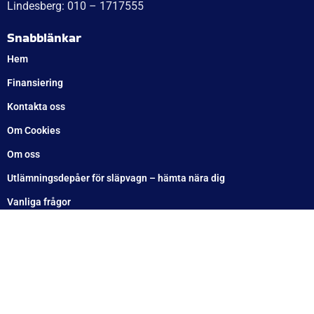
Söndag: Stängt
Måndag: 10–17
Tisdag: 10–17
Med reservation för eventuella felskrivningar
Telefon
Växel: 010 – 1717 555
Mellbystrand: 0430 – 68 61 40
Arlandastad: 08 – 409 133 20
Jordbro – 010 – 17 17 555
Göteborg: 031 – 388 48 60
Helsingborg: 042 – 453 12 40
Hässleholm: 0451 – 29 20 80
Kalmar: 010 – 17 17 555
Lund: 010 – 17 17 555
Skövde: 0500 – 78 05 10
Värnamo: 0370 – 34 54 44