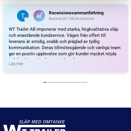
Fästögla för gasfjäder;
Kulhållare, Metall; L=35;
L=25; M10
M10
60
kr
inkl. moms
89
kr
inkl. moms
LÄGG I VARUKORG
LÄGG I VARUKORG