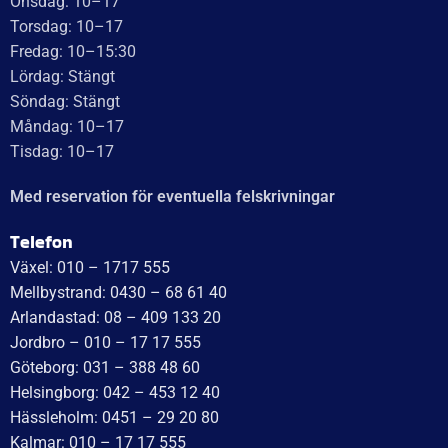
UTMÄRKT
Baserat på
138 recensioner
Recensionssammanfattning
Baserat på 138 recensioner
WT Trailer AB imponerar med starka, högkvalitativa släp
och enastående kundservice. Vägen från offert till
leverans är smidig, snabb och präglad av tydlig
kommunikation. Deras tillmötesgående och vänliga team
ger en positiv upplevelse som gör kunder mycket nöjda
och benägna att rekommendera dem.
Läs mer