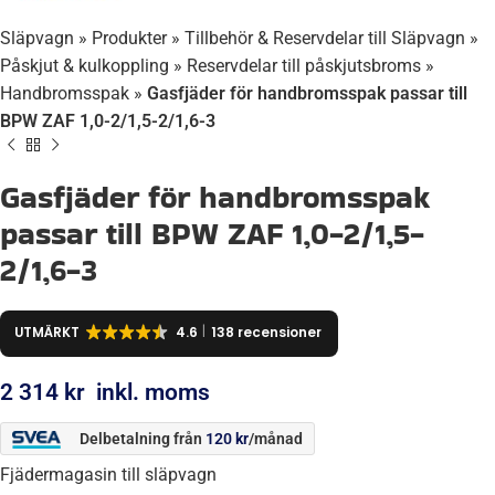
Släpvagn
»
Produkter
»
Tillbehör & Reservdelar till Släpvagn
»
Påskjut & kulkoppling
»
Reservdelar till påskjutsbroms
»
Handbromsspak
»
Gasfjäder för handbromsspak passar till
BPW ZAF 1,0-2/1,5-2/1,6-3
Gasfjäder för handbromsspak
passar till BPW ZAF 1,0-2/1,5-
2/1,6-3
UTMÄRKT
4.6
138 recensioner
2 314
kr
inkl. moms
Delbetalning från
120
kr
/månad
Fjädermagasin till släpvagn