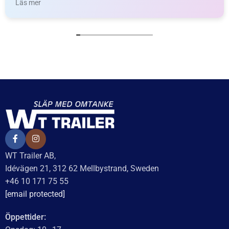
Spännstift 10×60
Påskjutsbussning för
bladfjädring
19
kr
inkl. moms
12,5×21,7×26,7
LÄGG I VARUKORG
40
kr
inkl. moms
LÄGG I VARUKORG