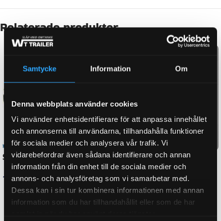
Beskrivning
FABRIKAT
BPW
Samtycke
Information
Om
03.397.68.65.0, 05.397.68.61.0,
ORGINALNUMMER
0539768610, 100539768610
Denna webbplats använder cookies
Vi använder enhetsidentifierare för att anpassa innehållet
och annonserna till användarna, tillhandahålla funktioner
BROMS-ID
AE 1,5-2, ZAF 1,0-2, ZAF 1,5-2, ZAF 1,6-3
för sociala medier och analysera vår trafik. Vi
vidarebefordrar även sådana identifierare och annan
information från din enhet till de sociala medier och
HJULBROMSDIMENSION
BPW
annons- och analysföretag som vi samarbetar med.
Dessa kan i sin tur kombinera informationen med annan
information som du har tillhandahållit eller som de har
samlat in när du har använt deras tjänster.
CC-UTDRAGEN
230, 245