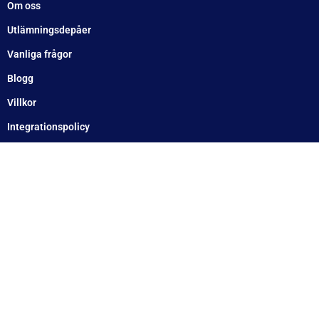
Söndag: Stängt
Måndag: 10–17
Tisdag: 10–17
Med reservation för eventuella felskrivningar
Telefon
Växel: 010 – 1717 555
Mellbystrand: 0430 – 68 61 40
Arlandastad: 08 – 409 133 20
Jordbro – 010 – 17 17 555
Göteborg: 031 – 388 48 60
Helsingborg: 042 – 453 12 40
Hässleholm: 0451 – 29 20 80
Kalmar: 010 – 17 17 555
Lund: 010 – 17 17 555
Skövde: 0500 – 78 05 10
Värnamo: 0370 – 34 54 44