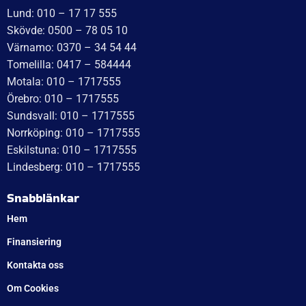
WT Trailer AB,
Idévägen 21, 312 62 Mellbystrand, Sweden
+46 10 171 75 55
[email protected]
Öppettider:
Onsdag: 10–17
Torsdag: 10–17
Fredag: 10–15:30
Lördag: Stängt