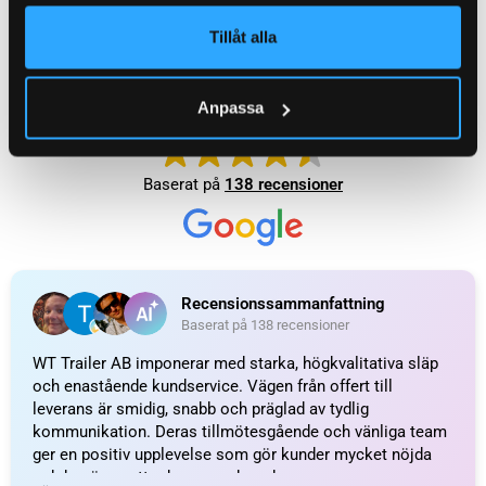
Tillåt alla
FABRIKAT / PASSAR TILL
BPW
Anpassa
WEIGHT
0,800 kg
KATEGORI:
Fjädermagasin till släpvagn
Ytterligare information
Recensioner (0)
Relaterade produkter