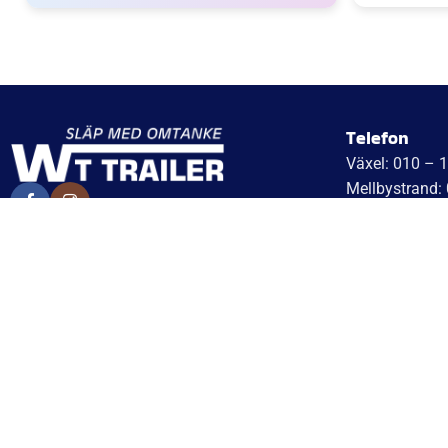
mycket nöjda och benägna att
nöjda. Emm
rekommendera dem.
Emma och 
Telefon
Växel: 010 – 
Mellbystrand:
Arlandastad: 
WT Trailer AB,
Jordbro – 010
Idévägen 21, 312 62 Mellbystrand, Sweden
Göteborg: 031
+46 10 171 75 55
Helsingborg: 
[email protected]
Hässleholm: 0
Kalmar: 010 –
Öppettider:
Lund: 010 – 1
Onsdag: 10–17
Skövde: 0500 
Torsdag: 10–17
Värnamo: 037
Fredag: 10–15:30
Tomelilla: 04