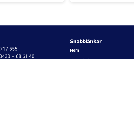
a'S kök kommer bli succé.
Niklas
Snabblänkar
1717 555
Hem
 0430 – 68 61 40
Finansiering
08 – 409 133 20
Kontakta oss
 – 17 17 555
 – 388 48 60
Om Cookies
042 – 453 12 40
Om oss
451 – 29 20 80
 17 17 555
Utlämningsdepåer för släpvagn –
7 17 555
Vanliga frågor
– 78 05 10
Blogg
0 – 34 54 44
17 – 584444
Villkor