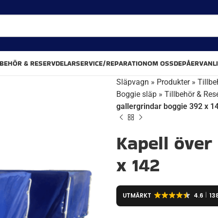
LBEHÖR & RESERVDELAR
SERVICE/REPARATION
OM OSS
DEPÅER
VANL
Släpvagn
»
Produkter
»
Tillbe
Boggie släp
»
Tillbehör & Res
gallergrindar boggie 392 x 1
Kapell över
x 142
UTMÄRKT
4.6
13