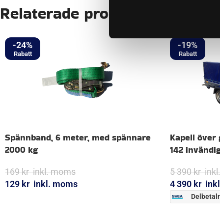
Relaterade produkter
-24%
-19%
Spännband, 6 meter, med spännare
Kapell över 
2000 kg
142 invändig
169
kr
inkl. moms
5 390
kr
ink
129
kr
inkl. moms
4 390
kr
ink
Delbetaln
LÄGG I VARUKORG
LÄGG I VARUK