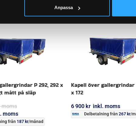
Anpassa
gallergrindar P 292, 292 x
Kapell över gallergrindar
t mått på släp
x 172
l. moms
6 900
kr
inkl. moms
l. moms
Delbetalning från
267
kr
/m
ing från
187
kr
/månad
LÄGG I VARUKORG
ORG