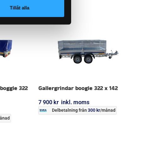
Tillåt alla
 boggie 322
Gallergrindar boogie 322 x 142
7 900
kr
inkl. moms
Delbetalning från
300
kr
/månad
ånad
LÄGG I VARUKORG