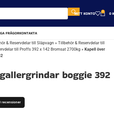
0
MITT KONTO
0
IGA FRÅGOR
KONTAKTA
hör & Reservdelar till Släpvagn
»
Tillbehör & Reservdelar till
ervdelar till Proffs 392 x 142 Bromsat 2700kg
»
Kapell över
42
 gallergrindar boggie 392
8 recensioner