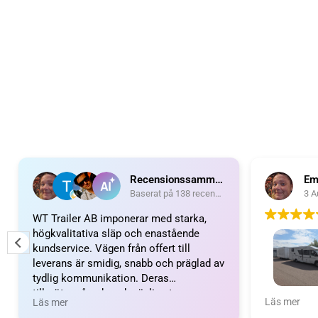
Recensionssammanfattning
Em
Baserat på 138 recensioner
3 A
WT Trailer AB imponerar med starka,
högkvalitativa släp och enastående
kundservice. Vägen från offert till
leverans är smidig, snabb och präglad av
tydlig kommunikation. Deras
tillmötesgående och vänliga team ger en
Wow vilket 
Läs mer
Läs mer
positiv upplevelse som gör kunder
fantastiskt