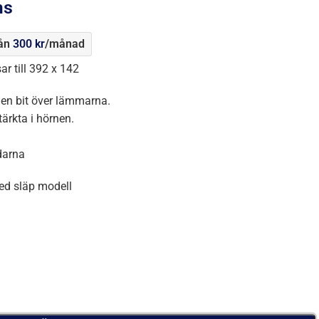
ms
rån
300
kr
/månad
r till 392 x 142
 en bit över lämmarna.
tärkta i hörnen.
ndarna
ed släp modell