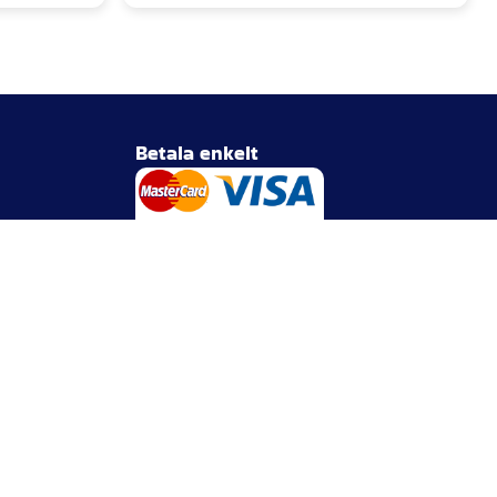
Betala enkelt
Betalningsinformation
 hämta nära dig
Swish: 123 363 422 7
Bankgiro: 144-9610
Kontonummer: Clearing 6830 Konto: 706 174 348
(Handelsbanken)
Org.nummer: 556910-8813