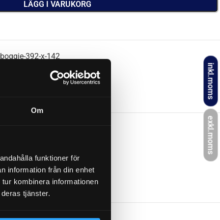
LÄGG I VARUKORG
r-boggie-392-x-142
inkl.moms
Om
exkl.moms
andahålla funktioner för
36 kg
n information från din enhet
 tur kombinera informationen
deras tjänster.