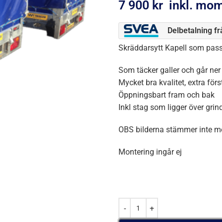
7 900
kr
inkl. mo
Delbetalning f
Skräddarsytt Kapell som passa
Som täcker galler och går ner
Mycket bra kvalitet, extra förs
Öppningsbart fram och bak
Inkl stag som ligger över gri
OBS bilderna stämmer inte m
Montering ingår ej