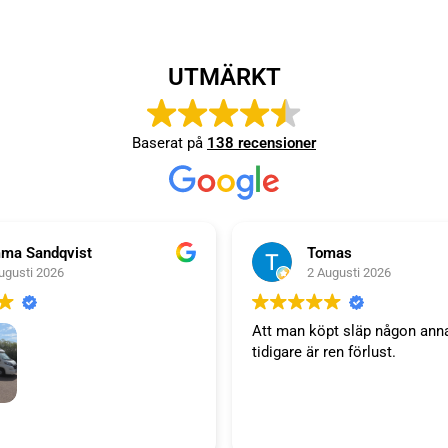
UTMÄRKT
Baserat på
138 recensioner
ma Sandqvist
Tomas
ugusti 2026
2 Augusti 2026
Att man köpt släp någon ann
tidigare är ren förlust.
släp. Tack WT trailer för ett
 väl bemötande. Vi är super