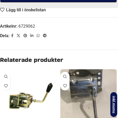
Lägg till i önskelistan
Artikelnr:
6729062
Dela:
Beskrivning
WEIGHT
0,050 kg
KATEGORI:
Karbinhakar till släpvagn
inkl.moms
Ytterligare information
Recensioner (0)