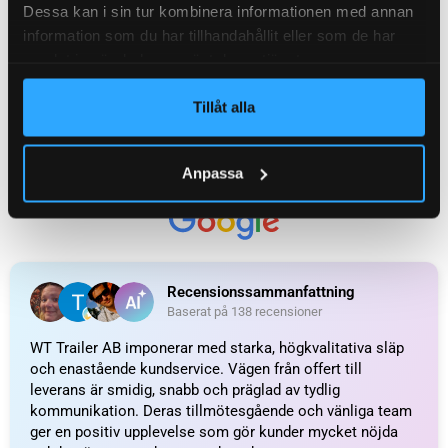
Dessa kan i sin tur kombinera informationen med annan
information som du har tillhandahållit eller som de har
samlat in när du har använt deras tjänster.
Tillåt alla
UTMÄRKT
Anpassa
Baserat på
138 recensioner
Recensionssammanfattning
Baserat på 138 recensioner
WT Trailer AB imponerar med starka, högkvalitativa släp
och enastående kundservice. Vägen från offert till
leverans är smidig, snabb och präglad av tydlig
kommunikation. Deras tillmötesgående och vänliga team
ger en positiv upplevelse som gör kunder mycket nöjda