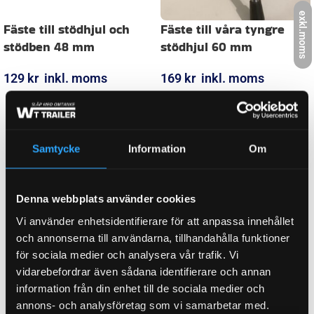
exkl.moms
Relaterade produkter
Samtycke
Information
Om
Denna webbplats använder cookies
Vi använder enhetsidentifierare för att anpassa innehållet
Fäste till stödhjul och
Fäste till våra tyngre
och annonserna till användarna, tillhandahålla funktioner
stödben 48 mm
stödhjul 60 mm
för sociala medier och analysera vår trafik. Vi
vidarebefordrar även sådana identifierare och annan
129
kr
inkl. moms
169
kr
inkl. moms
information från din enhet till de sociala medier och
LÄGG I VARUKORG
LÄGG I VARUKORG
annons- och analysföretag som vi samarbetar med.