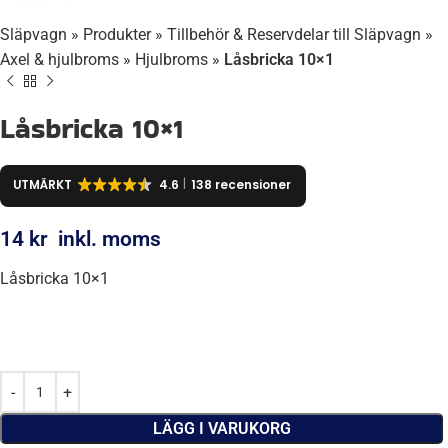
Släpvagn
»
Produkter
»
Tillbehör & Reservdelar till Släpvagn
»
Axel & hjulbroms
»
Hjulbroms
»
Låsbricka 10×1
Låsbricka 10×1
UTMÄRKT
4.6
138 recensioner
14
kr
inkl. moms
Låsbricka 10×1
LÄGG I VARUKORG