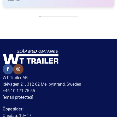
UTMÄRKT
Baserat på
138 recensioner
Recensionssammanfattning
Baserat på 138 recensioner
WT Trailer AB imponerar med starka, högkvalitativa släp
och enastående kundservice. Vägen från offert till
leverans är smidig, snabb och präglad av tydlig
kommunikation. Deras tillmötesgående och vänliga team
ger en positiv upplevelse som gör kunder mycket nöjda
och benägna att rekommendera dem.
Läs mer