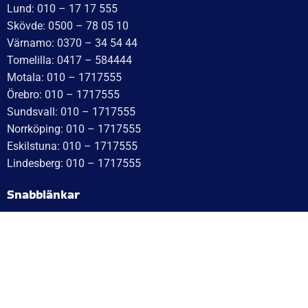
Söndag: Stängt
Måndag: 10–17
Tisdag: 10–17
Med reservation för eventuella felskrivningar
Telefon
Växel: 010 – 1717 555
Mellbystrand: 0430 – 68 61 40
Arlandastad: 08 – 409 133 20
Jordbro – 010 – 17 17 555
Göteborg: 031 – 388 48 60
Helsingborg: 042 – 453 12 40
Hässleholm: 0451 – 29 20 80
Kalmar: 010 – 17 17 555
Lund: 010 – 17 17 555
Skövde: 0500 – 78 05 10
Värnamo: 0370 – 34 54 44