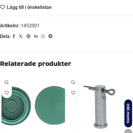
Lägg till i önskelistan
Artikelnr:
1452001
Dela:
Beskrivning
FABRIKAT
BPW
ORGINALNUMMER
100233010902, 902640
inkl.moms
BROMS-ID
AR2008, S 1704-7, S 1704-7 RASK, S 2005-7