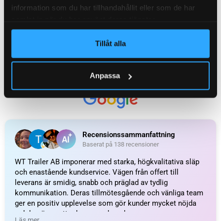
Relaterade produkter
information som du har tillhandahållit eller som de har
samlat in när du har använt deras tjänster.
Tillåt alla
Anpassa
Gummiplugg 10mm till
Lagerbult till nock AL-KO
skölden AL-KO (2-pack)
1637/2051/2361, Ø
42,3×11,8mm
46
kr
inkl. moms
50
kr
inkl. moms
LÄGG I VARUKORG
LÄGG I VARUKORG