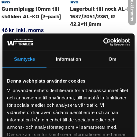
exkl.moms
HJULBROMSDIMENSION
170×40, 200×50
FABRIKAT / PASSAR TILL
BPW
Samtycke
Information
Om
WEIGHT
0,010 kg
Denna webbplats använder cookies
Vi använder enhetsidentifierare för att anpassa innehållet
KATEGORI:
Hjulbroms till släpvagn
och annonserna till användarna, tillhandahålla funktioner
för sociala medier och analysera vår trafik. Vi
Ytterligare information
vidarebefordrar även sådana identifierare och annan
Recensioner (0)
information från din enhet till de sociala medier och
annons- och analysföretag som vi samarbetar med.
Dessa kan i sin tur kombinera informationen med annan