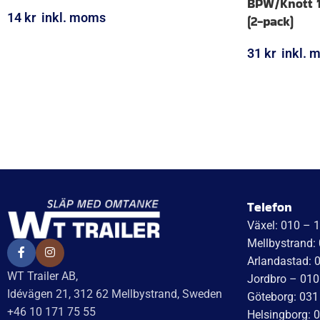
BPW/Knott 1
14
kr
inkl. moms
(2-pack)
LÄGG I VARUKORG
31
kr
inkl. 
LÄGG I VARUK
Telefon
Växel: 010 – 
Mellbystrand:
Arlandastad: 
WT Trailer AB,
Jordbro – 010
Idévägen 21, 312 62 Mellbystrand, Sweden
Göteborg: 031
+46 10 171 75 55
Helsingborg: 