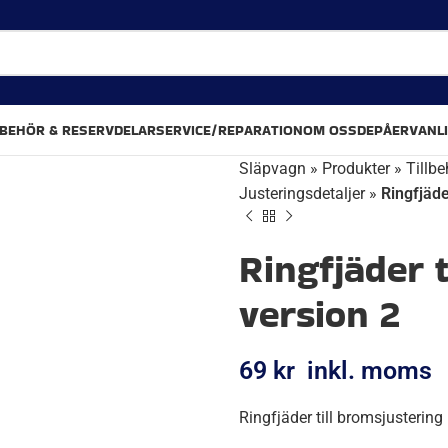
LBEHÖR & RESERVDELAR
SERVICE/REPARATION
OM OSS
DEPÅER
VANL
Släpvagn
»
Produkter
»
Tillbe
Justeringsdetaljer
»
Ringfjäde
Ringfjäder 
version 2
69
kr
inkl. moms
Ringfjäder till bromsjustering