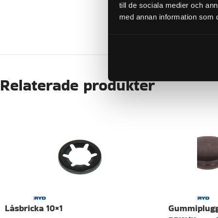
till de sociala medier och a
med annan information som du 
KATEGORI:
Relaterade produkter
Låsbricka 10×1
Gummiplugg 