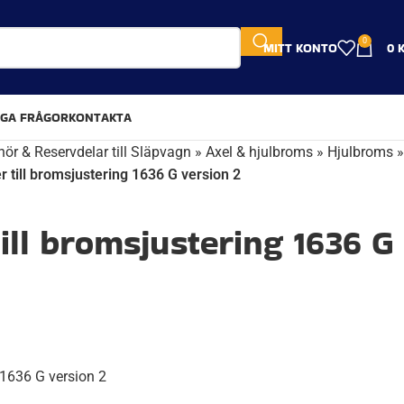
0
MITT KONTO
0
IGA FRÅGOR
KONTAKTA
hör & Reservdelar till Släpvagn
»
Axel & hjulbroms
»
Hjulbroms
»
r till bromsjustering 1636 G version 2
till bromsjustering 1636 G
 1636 G version 2