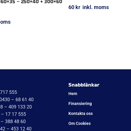
60×35 – 250×40 + 300×60
60
kr
inkl. moms
LÄGG I VARUKORG
moms
ORG
Snabblänkar
1717 555
Hem
 0430 – 68 61 40
Finansiering
08 – 409 133 20
Kontakta oss
 – 17 17 555
 – 388 48 60
Om Cookies
042 – 453 12 40