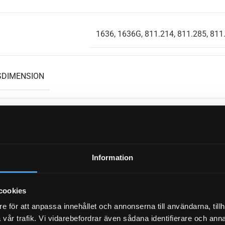
1636, 1636G, 811.214, 811.285, 811
DIMENSION
UMMER
Information
PASSAR TILL
cookies
e för att anpassa innehållet och annonserna till användarna, tillh
vår trafik. Vi vidarebefordrar även sådana identifierare och anna