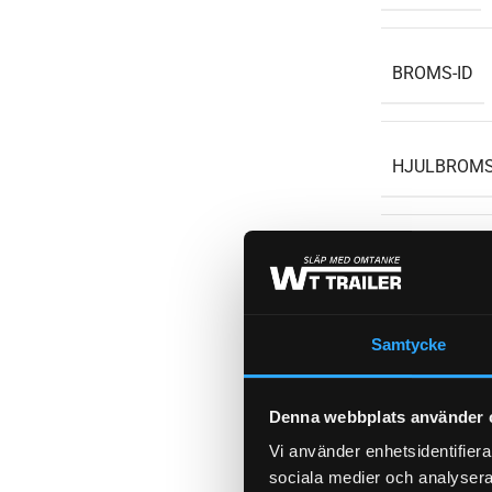
BROMS-ID
HJULBROMS
ORGINALN
Samtycke
FABRIKAT / 
Denna webbplats använder 
WEIGHT
Vi använder enhetsidentifierar
sociala medier och analysera 