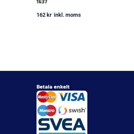
1637
162
kr
inkl. moms
LÄGG I VARUKORG
Betala enkelt