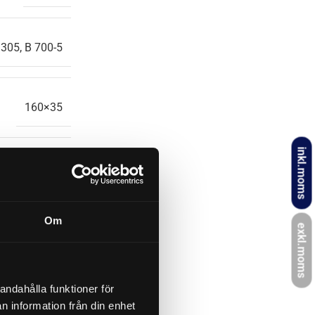
.305, B 700-5
160×35
inkl.moms
606692
Om
AL-KO
exkl.moms
0,040 kg
andahålla funktioner för
n information från din enhet