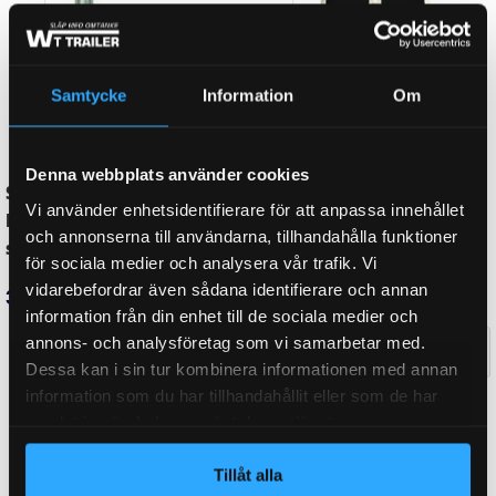
MATERIAL
Aluminium
Samtycke
Information
Om
GODKÄNNANDE
CE
Denna webbplats använder cookies
Vi använder enhetsidentifierare för att anpassa innehållet
FÄRG
Silver
och annonserna till användarna, tillhandahålla funktioner
för sociala medier och analysera vår trafik. Vi
vidarebefordrar även sådana identifierare och annan
information från din enhet till de sociala medier och
BREDD
450,00 mm
annons- och analysföretag som vi samarbetar med.
Dessa kan i sin tur kombinera informationen med annan
information som du har tillhandahållit eller som de har
LÄNGD
2380,00 mm
samlat in när du har använt deras tjänster.
Tillåt alla