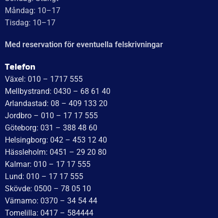
Recensionssammanfattning
Baserat på 138 recensioner
WT Trailer AB imponerar med starka, högkvalitativa släp
och enastående kundservice. Vägen från offert till
leverans är smidig, snabb och präglad av tydlig
kommunikation. Deras tillmötesgående och vänliga team
ger en positiv upplevelse som gör kunder mycket nöjda
och benägna att rekommendera dem.
Läs mer