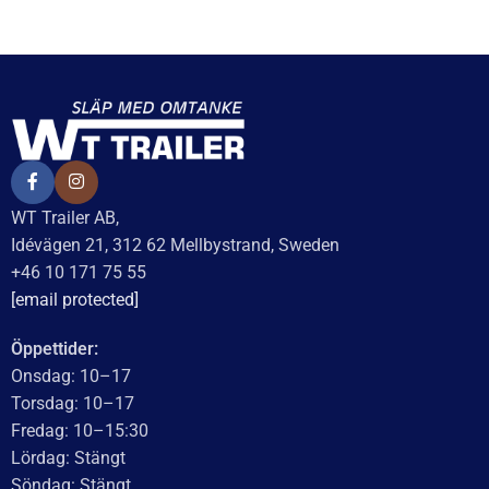
Stödhjul till släpvagn,
Lastramp aluminium
komplett, 48 mm – för
920x720x50mm, vikbar:
standard släp
920x360x80mm, 272 kg
300
kr
inkl. moms
1 727
kr
inkl. moms
LÄGG I VARUKORG
Delbetalning från
101
kr
/månad
LÄGG I VARUKORG
UTMÄRKT
Baserat på
138 recensioner