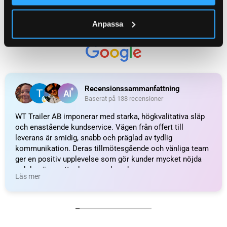
WEIGHT
17,7 kg
Anpassa
KATEGORI:
Lastramp till släpvagn
Ytterligare information
Recensioner (0)
Relaterade produkter