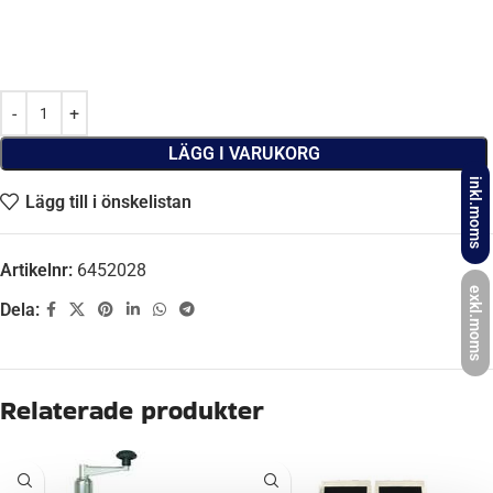
LÄGG I VARUKORG
inkl.moms
Lägg till i önskelistan
Artikelnr:
6452028
exkl.moms
Dela:
Beskrivning
MAXBELASTNING
680 kg