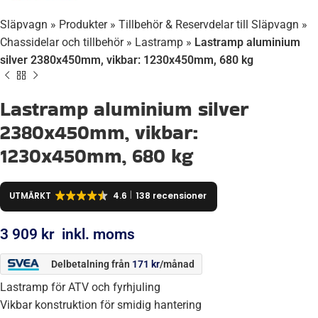
Släpvagn
»
Produkter
»
Tillbehör & Reservdelar till Släpvagn
»
Chassidelar och tillbehör
»
Lastramp
»
Lastramp aluminium
silver 2380x450mm, vikbar: 1230x450mm, 680 kg
Lastramp aluminium silver
2380x450mm, vikbar:
1230x450mm, 680 kg
UTMÄRKT
4.6
138 recensioner
3 909
kr
inkl. moms
Delbetalning från
171
kr
/månad
Lastramp för ATV och fyrhjuling
Vikbar konstruktion för smidig hantering