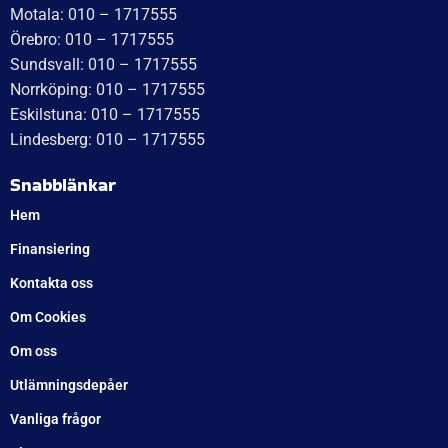
WT Trailer AB,
Idévägen 21, 312 62 Mellbystrand, Sweden
+46 10 171 75 55
[email protected]
Öppettider:
Onsdag: 10–17
Torsdag: 10–17
Fredag: 10–15:30
Lördag: Stängt
Söndag: Stängt
Måndag: 10–17
Tisdag: 10–17
Med reservation för eventuella felskrivningar