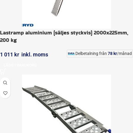
Lastramp aluminium (säljes styckvis) 2000x225mm,
200 kg
Delbetalning från
78
kr
/månad
1 011
kr
inkl. moms
LÄGG I VARUKORG