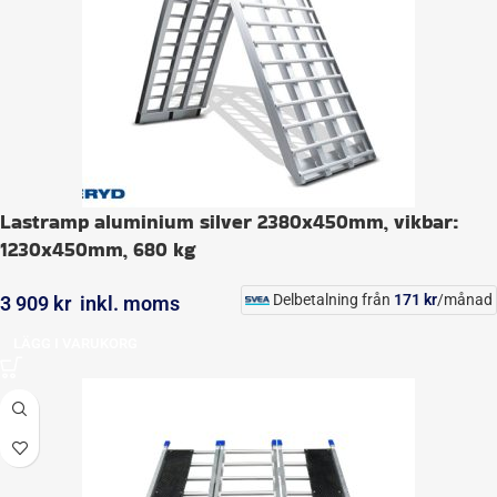
Lastramp aluminium silver 2380x450mm, vikbar:
1230x450mm, 680 kg
Delbetalning från
171
kr
/månad
3 909
kr
inkl. moms
LÄGG I VARUKORG