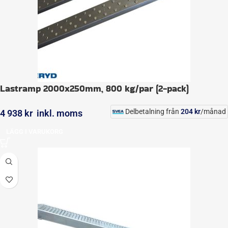
Lastramp 2000x250mm, 800 kg/par (2-pack)
Delbetalning från
204
kr
/månad
4 938
kr
inkl. moms
LÄGG I VARUKORG