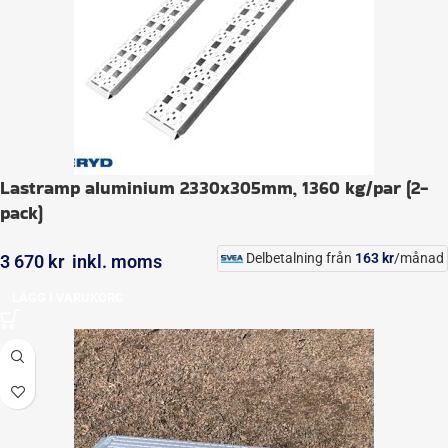
Lastramp aluminium 2330x305mm, 1360 kg/par (2-
pack)
Delbetalning från
163
kr
/månad
3 670
kr
inkl. moms
LÄGG I VARUKORG