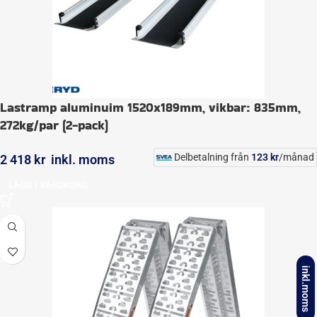
Lastramp aluminuim 1520x189mm, vikbar: 835mm,
272kg/par (2-pack)
Delbetalning från
123
kr
/månad
2 418
kr
inkl. moms
LÄGG I VARUKORG
inkl.moms