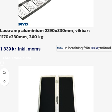
Lastramp aluminium 2290x330mm, vikbar:
1170x330mm, 340 kg
Delbetalning från
88
kr
/månad
1 339
kr
inkl. moms
LÄGG I VARUKORG