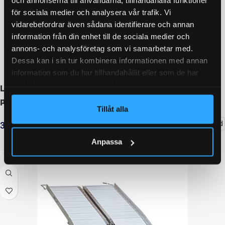
och annonserna till användarna, tillhandahålla funktioner
för sociala medier och analysera vår trafik. Vi
vidarebefordrar även sådana identifierare och annan
information från din enhet till de sociala medier och
annons- och analysföretag som vi samarbetar med.
Dessa kan i sin tur kombinera informationen med annan
information som du har tillhandahållit eller som de har
samlat in när du har använt deras tjänster.
Lastramp aluminium 2260x305mm, 680 kg/par (2-
pack)
Tillåt alla
Delbetalning från
156
kr
/månad
3 428
kr
inkl. moms
Anpassa
LÄGG I VARUKORG