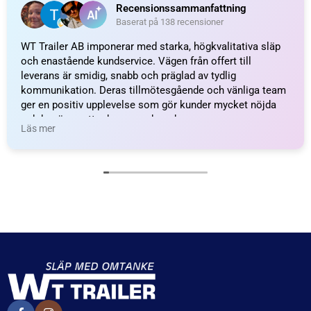
Recensionssammanfattning
Baserat på 138 recensioner
WT Trailer AB imponerar med starka, högkvalitativa släp
och enastående kundservice. Vägen från offert till
leverans är smidig, snabb och präglad av tydlig
kommunikation. Deras tillmötesgående och vänliga team
ger en positiv upplevelse som gör kunder mycket nöjda
och benägna att rekommendera dem.
Läs mer