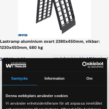
Lastramp aluminium svart 2380x450mm, vikbar:
1230x450mm, 680 kg
Delbetalning från
149
kr
/månad
3 236
kr
inkl. moms
LÄGG I VARUKORG
Samtycke
Information
Om
Denna webbplats använder cookies
Vi använder enhetsidentifierare för att anpassa innehållet