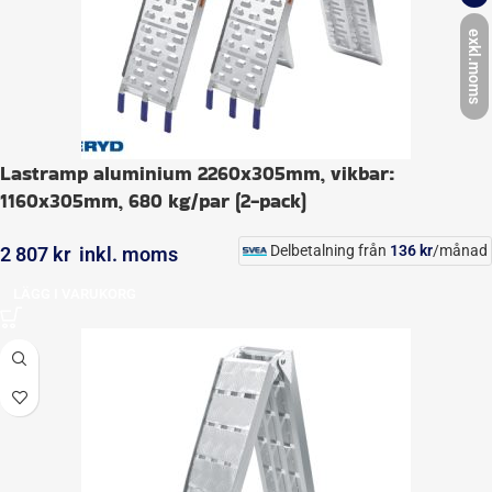
exkl.moms
Lastramp aluminium 2260x305mm, vikbar:
1160x305mm, 680 kg/par (2-pack)
Delbetalning från
136
kr
/månad
2 807
kr
inkl. moms
LÄGG I VARUKORG