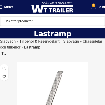
0
MENY
0
K
Lastramp
Släpvagn
»
Tillbehör & Reservdelar till Släpvagn
»
Chassidelar
och tillbehör
»
Lastramp