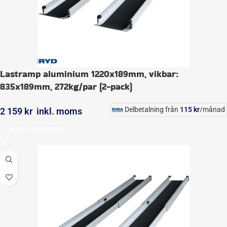
Lastramp aluminium 1220x189mm, vikbar:
835x189mm, 272kg/par (2-pack)
Delbetalning från
115
kr
/månad
2 159
kr
inkl. moms
LÄGG I VARUKORG