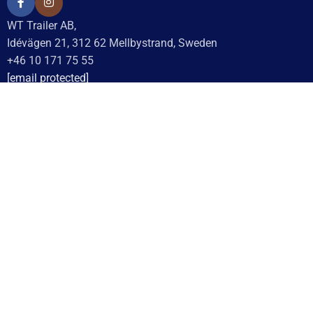
WT Trailer AB,
Idévägen 21, 312 62 Mellbystrand, Sweden
+46 10 171 75 55
[email protected]
Öppettider:
Onsdag: 10–17
Torsdag: 10–17
Fredag: 10–15:30
Lördag: Stängt
Söndag: Stängt
Måndag: 10–17
Tisdag: 10–17
Med reservation för eventuella felskrivningar
Telefon
Växel: 010 – 1717 555