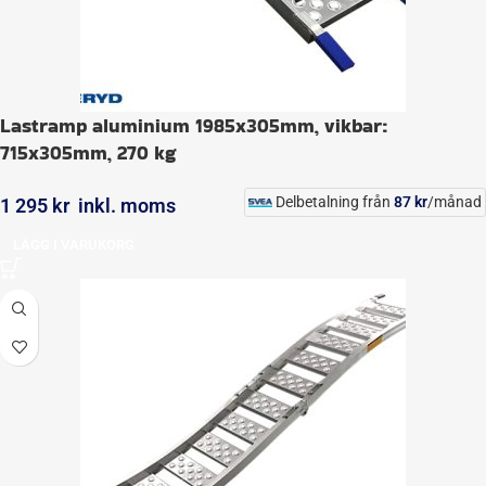
Lastramp aluminium 1985x305mm, vikbar:
715x305mm, 270 kg
Delbetalning från
87
kr
/månad
1 295
kr
inkl. moms
LÄGG I VARUKORG