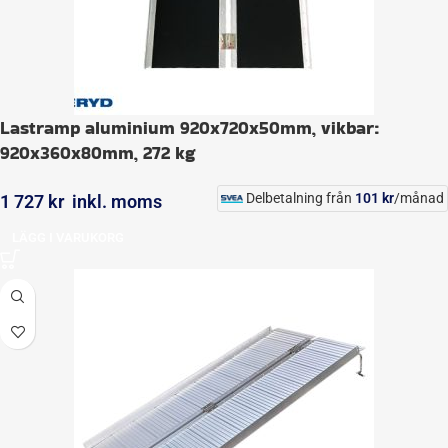
Lastramp aluminium 920x720x50mm, vikbar:
920x360x80mm, 272 kg
Delbetalning från
101
kr
/månad
1 727
kr
inkl. moms
LÄGG I VARUKORG