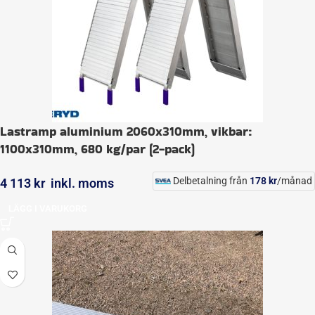
Lastramp aluminium 2060x310mm, vikbar:
1100x310mm, 680 kg/par (2-pack)
Delbetalning från
178
kr
/månad
4 113
kr
inkl. moms
LÄGG I VARUKORG