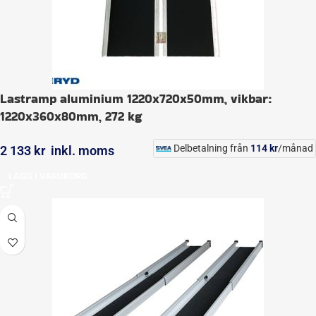
Lastramp aluminium 1220x720x50mm, vikbar:
1220x360x80mm, 272 kg
Delbetalning från
114
kr
/månad
2 133
kr
inkl. moms
LÄGG I VARUKORG