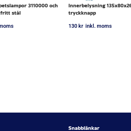
Arbetslampor 3110000 och
Innerbelysning 135x80x2
fritt stål
tryckknapp
. moms
130
kr
inkl. moms
ORG
LÄGG I VARUKORG
Snabblänkar