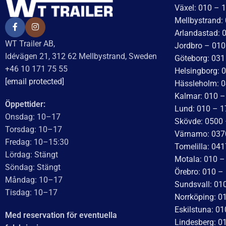
Växel: 010 – 
Mellbystrand:
Arlandastad: 
WT Trailer AB,
Jordbro – 010
Idévägen 21, 312 62 Mellbystrand, Sweden
Göteborg: 031
+46 10 171 75 55
Helsingborg: 
[email protected]
Hässleholm: 0
Kalmar: 010 –
Öppettider:
Lund: 010 – 1
Onsdag: 10–17
Skövde: 0500 
Torsdag: 10–17
Värnamo: 037
Fredag: 10–15:30
Tomelilla: 04
Lördag: Stängt
Motala: 010 
Söndag: Stängt
Örebro: 010 –
Måndag: 10–17
Sundsvall: 01
Tisdag: 10–17
Norrköping: 0
Eskilstuna: 0
Med reservation för eventuella
Lindesberg: 0