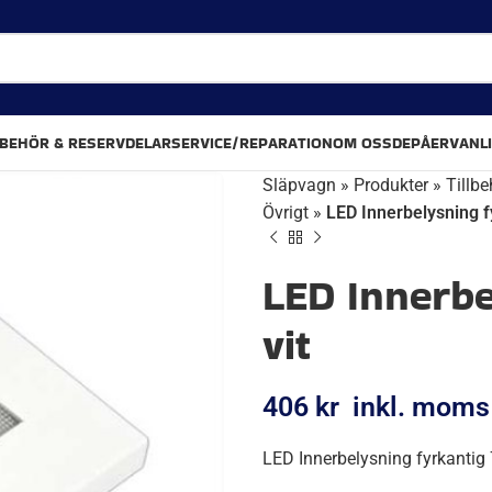
LBEHÖR & RESERVDELAR
SERVICE/REPARATION
OM OSS
DEPÅER
VANL
Släpvagn
»
Produkter
»
Tillbe
Övrigt
»
LED Innerbelysning f
LED Innerbe
vit
406
kr
inkl. moms
LED Innerbelysning fyrkantig 