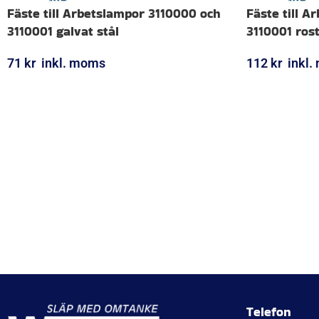
Fäste till Arbetslampor 3110000 och
Fäste till 
3110001 galvat stål
3110001 rost
71
kr
inkl. moms
112
kr
inkl
LÄGG I VARUKORG
LÄGG I VARUK
Telefon