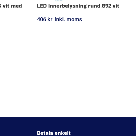
6 vit med
LED Innerbelysning rund Ø92 vit
406
kr
inkl. moms
LÄGG I VARUKORG
Betala enkelt