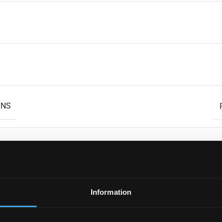
INS
RATUR
Information