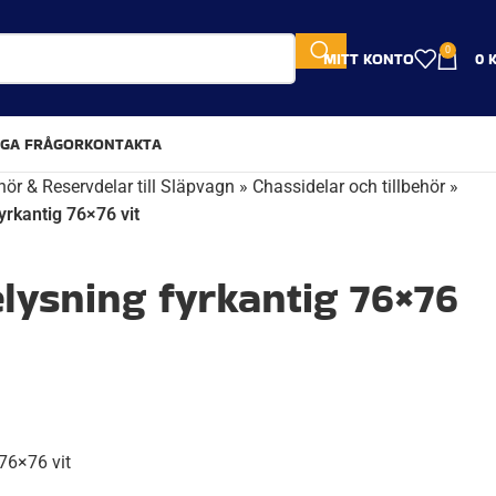
0
MITT KONTO
0
IGA FRÅGOR
KONTAKTA
hör & Reservdelar till Släpvagn
»
Chassidelar och tillbehör
»
yrkantig 76×76 vit
lysning fyrkantig 76×76
76×76 vit