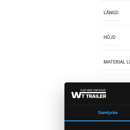
LÄNGD
HÖJD
MATERIAL L
EFFEKT
FÄRGTEMPE
Samtycke