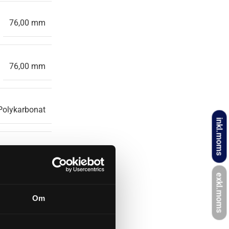
76,00 mm
76,00 mm
Polykarbonat
inkl.moms
3 Watt
exkl.moms
3500K
Om