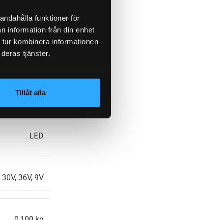
140
andahålla funktioner för
n information från din enhet
 tur kombinera informationen
0°C to +55°C
deras tjänster.
Tillåt alla
Vit
LED
 30V, 36V, 9V
0,100 kg