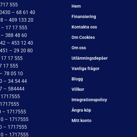
1717 555
Hem
 0430 – 68 61 40
Finansiering
08 – 409 133 20
Kontakta oss
 – 17 17 555
 – 388 48 60
Om Cookies
042 – 453 12 40
Om oss
451 – 29 20 80
 17 17 555
Utlämningsdepåer
7 17 555
Vanliga frågor
– 78 05 10
Blogg
0 – 34 54 44
17 – 584444
Villkor
– 1717555
Integrationspolicy
 1717555
Ångra köp
0 – 1717555
10 – 1717555
Mitt konto
10 – 1717555
10 – 1717555