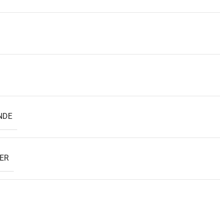
NDE
ER