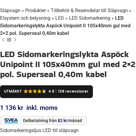
Släpvagn
»
Produkter
»
Tillbehör & Reservdelar till Släpvagn
»
Elsystem och belysning
»
LED
»
LED Sidomarkering
»
LED
Sidomarkeringslykta Aspöck Unipoint II 105x40mm gul med
2×2 pol. Superseal 0,40m kabel
LED Sidomarkeringslykta Aspöck
Unipoint II 105x40mm gul med 2×2
pol. Superseal 0,40m kabel
UTMÄRKT
4.6
138 recensioner
1 136
kr
inkl. moms
Delbetalning från
82
kr
/månad
Sidomarkeringsljus LED till släpvagn