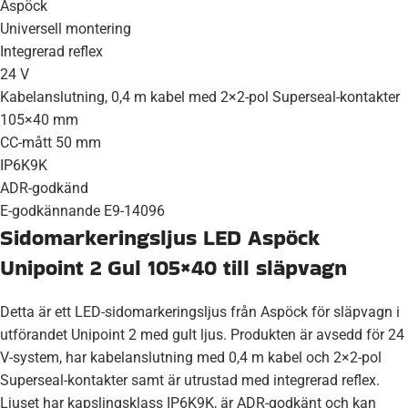
Aspöck
Universell montering
Integrerad reflex
24 V
Kabelanslutning, 0,4 m kabel med 2×2-pol Superseal-kontakter
105×40 mm
CC-mått 50 mm
IP6K9K
ADR-godkänd
E-godkännande E9-14096
Sidomarkeringsljus LED Aspöck
Unipoint 2 Gul 105×40 till släpvagn
Detta är ett LED-sidomarkeringsljus från Aspöck för släpvagn i
utförandet Unipoint 2 med gult ljus. Produkten är avsedd för 24
V-system, har kabelanslutning med 0,4 m kabel och 2×2-pol
Superseal-kontakter samt är utrustad med integrerad reflex.
Ljuset har kapslingsklass IP6K9K, är ADR-godkänt och kan