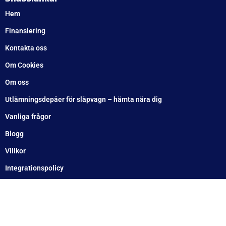
UTMÄRKT
Baserat på
138 recensioner
Recensionssammanfattning
Baserat på 138 recensioner
WT Trailer AB imponerar med starka, högkvalitativa släp
och enastående kundservice. Vägen från offert till
leverans är smidig, snabb och präglad av tydlig
kommunikation. Deras tillmötesgående och vänliga team
ger en positiv upplevelse som gör kunder mycket nöjda
och benägna att rekommendera dem.
Läs mer