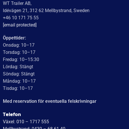
VOLT
24V
WEIGHT
0,150 kg
KATEGORI:
Sidomarkeringsljus LED till släpvagn
Ytterligare information
Recensioner (0)
Relaterade produkter