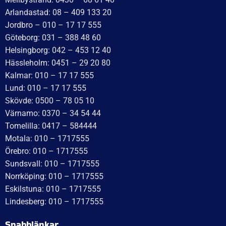
LED Positionsljus Valeryd
LED Positionsljus Valeryd
120x46x18 röd 12-30V
78x22x18 vit 12-30V inkl.
med reflex inkl. 450 mm
450 mm kabel
kabel
209
kr
inkl. moms
181
kr
inkl. moms
LÄGG I VARUKORG
LÄGG I VARUKORG