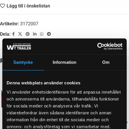
Lägg till i önskelistan
Artikelnr:
3172007
Dela:
Beskrivning
Samtycke
Information
Om
LÄNGD
105,00 mm
Denna webbplats använder cookies
LAMPTYP
Vi använder enhetsidentifierare för att anpassa innehållet
LED
och annonserna till användarna, tillhandahålla funktioner
för sociala medier och analysera vår trafik. Vi
vidarebefordrar även sådana identifierare och annan
HAR REFLEX
Ja
information från din enhet till de sociala medier och
annons- och analysföretag som vi samarbetar med.