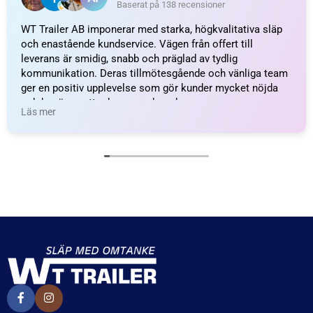
CC-MÅTT
50,00 mm
E-NUMMER
E9-14096
ANSLUTNINGSTYP
2 superseal connector 2-pol
HÖJD
40,00 mm
FÄRG
Svart
ORGINALNUMMER
31-2464-034