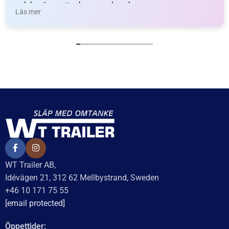
Saxpinne
Kronmutter M24x2,0
7
kr
inkl. moms
49
kr
inkl. moms
LÄGG I VARUKORG
LÄGG I VARUKORG
UTMÄRKT