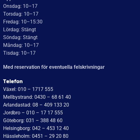
Baserat på
138 recensioner
Recensionssammanfattning
Baserat på 138 recensioner
WT Trailer AB imponerar med starka, högkvalitativa släp
och enastående kundservice. Vägen från offert till
leverans är smidig, snabb och präglad av tydlig
kommunikation. Deras tillmötesgående och vänliga team
ger en positiv upplevelse som gör kunder mycket nöjda
och benägna att rekommendera dem.
Läs mer