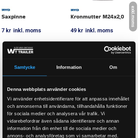
exkl.moms
FABRIKAT
BPW
FABRIKAT / PASSAR TILL
BPW, KNOTT
BREDD
7,00 mm
Samtycke
Information
Om
DIAMETER, INNER
35,00 mm
Denna webbplats använder cookies
Vi använder enhetsidentifierare för att anpassa innehållet
och annonserna till användarna, tillhandahålla funktioner
DIAMETER, YTTER
för sociala medier och analysera vår trafik. Vi
62,00 mm
vidarebefordrar även sådana identifierare och annan
information från din enhet till de sociala medier och
annons- och analysföretag som vi samarbetar med.