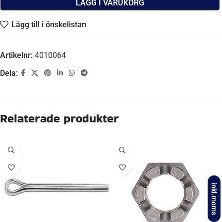
LÄGG I VARUKORG
Lägg till i önskelistan
Artikelnr:
4010064
Dela:
Beskrivning
S 2504-5, S 2504-5 RASK, S 2504-7, S 2504-7
BROMS-
RASK, T063PS, T075PS, T079PS, T094PS,
ID
T097PS, TSV221P
inkl.moms
HJULBROMSDIMENSION
250×40