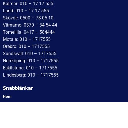
WT Trailer AB,
Idévägen 21, 312 62 Mellbystrand, Sweden
+46 10 171 75 55
[email protected]
Öppettider:
Onsdag: 10–17
Torsdag: 10–17
Fredag: 10–15:30
Lördag: Stängt
Söndag: Stängt
Måndag: 10–17
Tisdag: 10–17