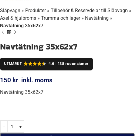
Släpvagn
»
Produkter
»
Tillbehör & Reservdelar till Släpvagn
»
Axel & hjulbroms
»
Trumma och lager
»
Navtätning
»
Navtätning 35x62x7
Navtätning 35x62x7
UTMÄRKT
4.6
138 recensioner
150
kr
inkl. moms
Navtätning 35x62x7