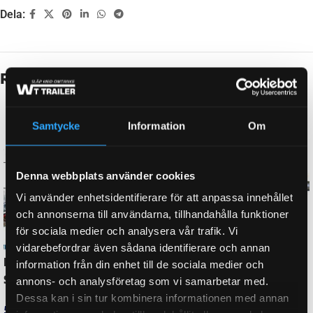
Dela:
Beskrivning
FABRIKAT
KNOTT
Samtycke
Information
Om
TOTALVIKT
2700 kg
Denna webbplats använder cookies
Vi använder enhetsidentifierare för att anpassa innehållet
1027-13188, 204301.001, 61-1027-
och annonserna till användarna, tillhandahålla funktioner
ORGINALNUMMER
13188, AV83027
för sociala medier och analysera vår trafik. Vi
vidarebefordrar även sådana identifierare och annan
information från din enhet till de sociala medier och
annons- och analysföretag som vi samarbetar med.
BROMS-ID
KF 27, KF 27-B
Dessa kan i sin tur kombinera informationen med annan