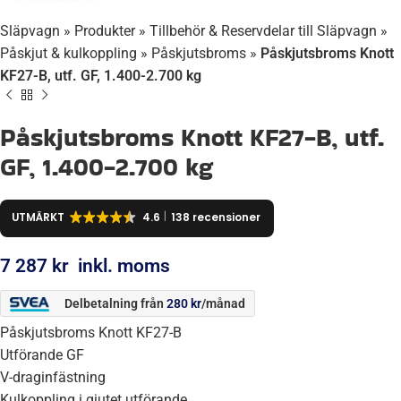
Släpvagn
»
Produkter
»
Tillbehör & Reservdelar till Släpvagn
»
Påskjut & kulkoppling
»
Påskjutsbroms
»
Påskjutsbroms Knott
KF27-B, utf. GF, 1.400-2.700 kg
Påskjutsbroms Knott KF27-B, utf.
GF, 1.400-2.700 kg
UTMÄRKT
4.6
138 recensioner
7 287
kr
inkl. moms
Delbetalning från
280
kr
/månad
Påskjutsbroms Knott KF27-B
Utförande GF
V-draginfästning
Kulkoppling i gjutet utförande