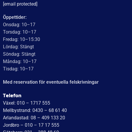
UTMÄRKT
Baserat på
138 recensioner
Recensionssammanfattning
Baserat på 138 recensioner
WT Trailer AB imponerar med starka, högkvalitativa släp
och enastående kundservice. Vägen från offert till
leverans är smidig, snabb och präglad av tydlig
kommunikation. Deras tillmötesgående och vänliga team
ger en positiv upplevelse som gör kunder mycket nöjda
och benägna att rekommendera dem.
Läs mer