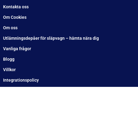
Söndag: Stängt
Måndag: 10–17
Tisdag: 10–17
Med reservation för eventuella felskrivningar
Telefon
Växel: 010 – 1717 555
Mellbystrand: 0430 – 68 61 40
Arlandastad: 08 – 409 133 20
Jordbro – 010 – 17 17 555
Göteborg: 031 – 388 48 60
Helsingborg: 042 – 453 12 40
Hässleholm: 0451 – 29 20 80
Kalmar: 010 – 17 17 555
Lund: 010 – 17 17 555
Skövde: 0500 – 78 05 10
Värnamo: 0370 – 34 54 44