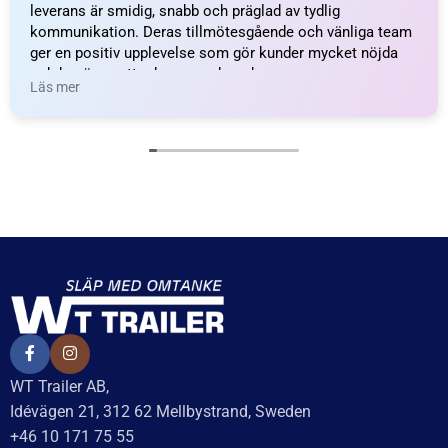
Påskjutsbroms Al-Ko 60
Påskjutsbroms Knott
S/2, utf. B; 450-750kg
KF20-A, utf. GF, 1.100-
2.000 kg
5 750
kr
inkl. moms
5 756
kr
inkl. moms
Delbetalning från
230
kr
/månad
Delbetalning från
231
kr
/månad
LÄGG I VARUKORG
LÄGG I VARUKORG