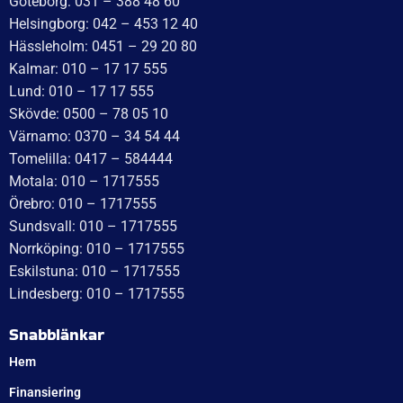
WT Trailer AB,
Idévägen 21, 312 62 Mellbystrand, Sweden
+46 10 171 75 55
[email protected]
Öppettider:
Onsdag: 10–17
Torsdag: 10–17
Fredag: 10–15:30
Lördag: Stängt