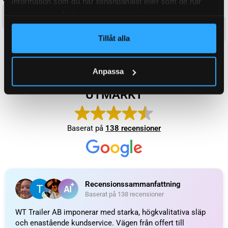
information som du har tillhandahållit eller som de har
samlat in när du har använt deras tjänster.
FABRIKAT / PASSAR TILL
KNOTT
Tillåt alla
WEIGHT
19,4 kg
Anpassa
KATEGORI:
Påskjutsbroms till släpvagn
Ytterligare information
Recensioner (0)
Relaterade produkter