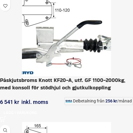
Påskjutsbroms Knott KF20-A, utf. GF 1100-2000kg,
med konsoll för stödhjul och gjutkulkoppling
Delbetalning från
256
kr
/månad
6 541
kr
inkl. moms
LÄGG I VARUKORG