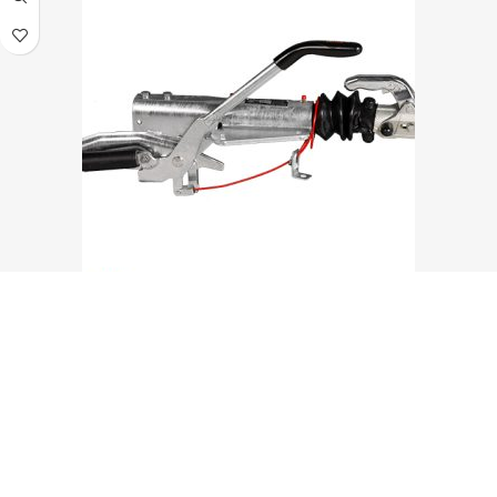
Påskjutsbroms Knott KF27B 1400-2700 Kg
Delbetalning från
262
kr
/månad
6 719
kr
inkl. moms
LÄGG I VARUKORG