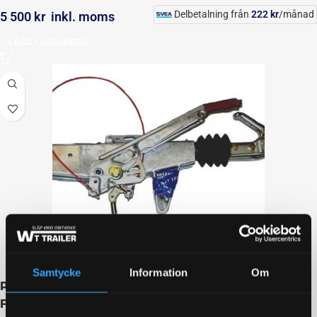
Delbetalning från
222
kr
/månad
5 500
kr
inkl. moms
LÄGG I VARUKORG
Samtycke
Information
Om
Påskjutsbroms Al-Ko 90 S/3, utf. A1;
Fyrkantsinfästning 60×60; 700-1000kg