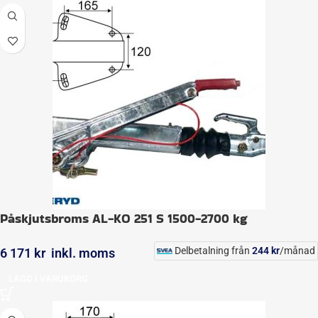
Påskjutsbroms AL-KO 251 S 1500-2700 kg
Delbetalning från
244
kr
/månad
6 171
kr
inkl. moms
LÄGG I VARUKORG