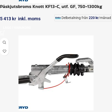
Påskjutsbroms Knott KF13-C, utf. GF, 750-1300kg
Delbetalning från
220
kr
/månad
5 413
kr
inkl. moms
LÄGG I VARUKORG