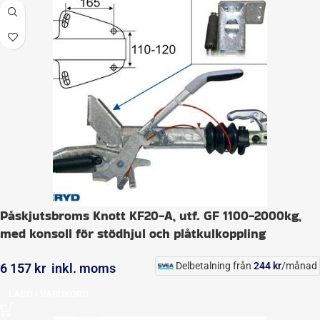
Påskjutsbroms Knott KF20-A, utf. GF 1100-2000kg,
med konsoll för stödhjul och plåtkulkoppling
Delbetalning från
244
kr
/månad
6 157
kr
inkl. moms
LÄGG I VARUKORG