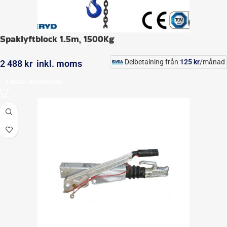
Spaklyftblock 1.5m, 1500Kg
Delbetalning från
125
kr
/månad
2 488
kr
inkl. moms
LÄGG I VARUKORG