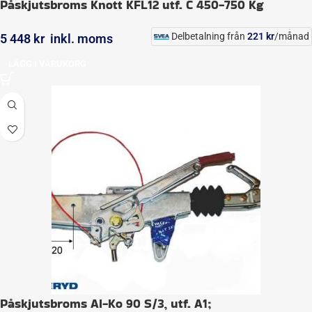
Påskjutsbroms Knott KFL12 utf. C 450-750 Kg
Delbetalning från
221
kr
/månad
5 448
kr
inkl. moms
LÄGG I VARUKORG
Påskjutsbroms Al-Ko 90 S/3, utf. A1;