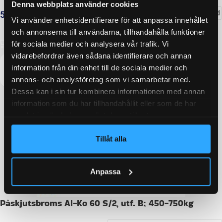
Denna webbplats använder cookies
Delbetalning från
225
kr
/månad
5 592
kr
inkl. moms
Vi använder enhetsidentifierare för att anpassa innehållet
och annonserna till användarna, tillhandahålla funktioner
LÄGG I VARUKORG
för sociala medier och analysera vår trafik. Vi
vidarebefordrar även sådana identifierare och annan
information från din enhet till de sociala medier och
annons- och analysföretag som vi samarbetar med.
Dessa kan i sin tur kombinera informationen med annan
information som du har tillhandahållit eller som de har
samlat in när du har använt deras tjänster.
Tillåt alla
Anpassa
Påskjutsbroms Al-Ko 60 S/2, utf. B; 450-750kg