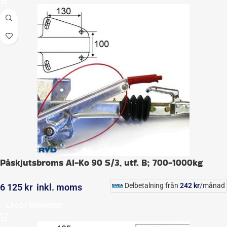
Påskjutsbroms Al-Ko 90 S/3, utf. B; 700-1000kg
Delbetalning från
242
kr
/månad
6 125
kr
inkl. moms
LÄGG I VARUKORG