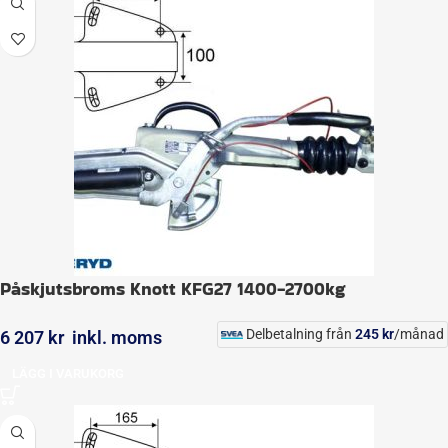
Påskjutsbroms Knott KFG27 1400-2700kg
Delbetalning från
245
kr
/månad
6 207
kr
inkl. moms
LÄGG I VARUKORG