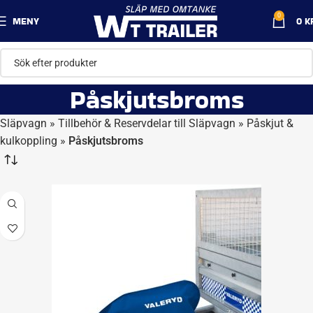
0
MENY
0
K
Påskjutsbroms
Släpvagn
»
Tillbehör & Reservdelar till Släpvagn
»
Påskjut &
kulkoppling
»
Påskjutsbroms