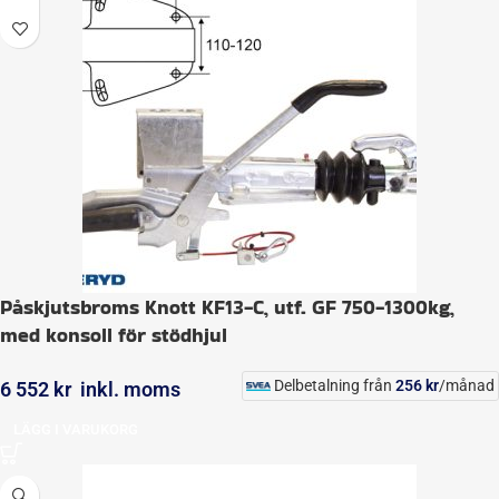
Påskjutsbroms Knott KF13-C, utf. GF 750-1300kg,
med konsoll för stödhjul
Delbetalning från
256
kr
/månad
6 552
kr
inkl. moms
LÄGG I VARUKORG