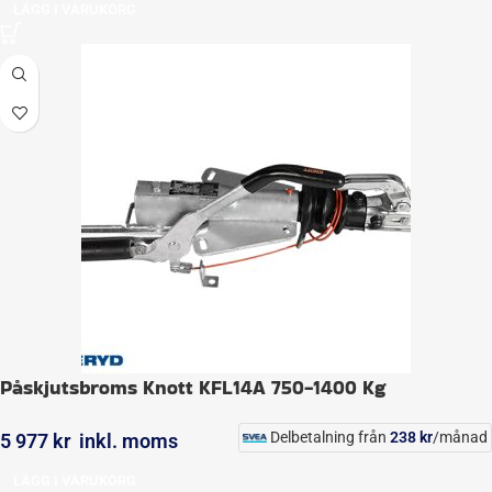
LÄGG I VARUKORG
Påskjutsbroms Knott KFL14A 750-1400 Kg
Delbetalning från
238
kr
/månad
5 977
kr
inkl. moms
LÄGG I VARUKORG