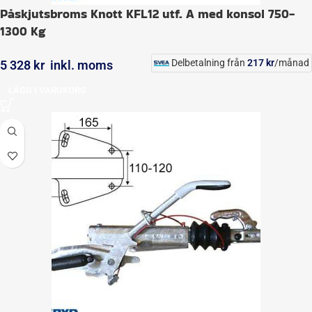
Påskjutsbroms Knott KFL12 utf. A med konsol 750-
1300 Kg
Delbetalning från
217
kr
/månad
5 328
kr
inkl. moms
LÄGG I VARUKORG