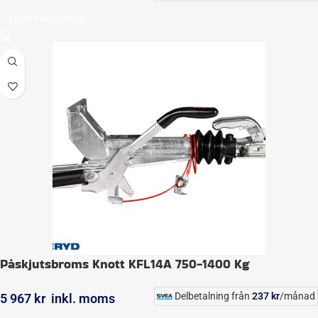
LÄGG I VARUKORG
Påskjutsbroms Knott KFL14A 750-1400 Kg
Delbetalning från
237
kr
/månad
5 967
kr
inkl. moms