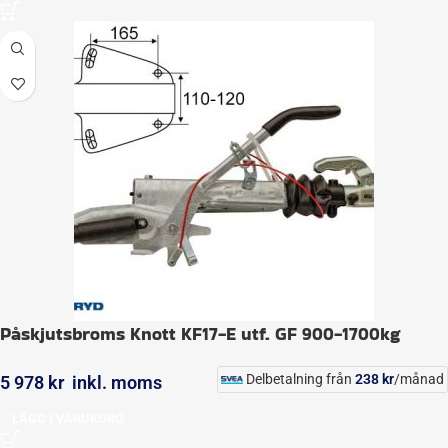
Påskjutsbroms Knott KF17-E utf. GF 900-1700kg
Delbetalning från
238
kr
/månad
5 978
kr
inkl. moms
LÄGG I VARUKORG