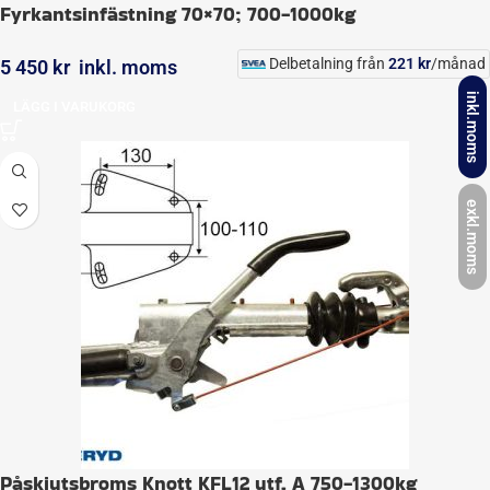
Fyrkantsinfästning 70×70; 700-1000kg
Delbetalning från
221
kr
/månad
5 450
kr
inkl. moms
inkl.moms
LÄGG I VARUKORG
exkl.moms
Påskjutsbroms Knott KFL12 utf. A 750-1300kg