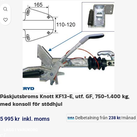
Påskjutsbroms Knott KF13-E, utf. GF, 750-1.400 kg,
med konsoll för stödhjul
Delbetalning från
238
kr
/månad
5 995
kr
inkl. moms
LÄGG I VARUKORG