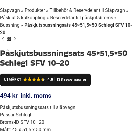
Släpvagn
»
Produkter
»
Tillbehör & Reservdelar till Släpvagn
»
Påskjut & kulkoppling
»
Reservdelar till påskjutsbroms
»
Bussning
»
Påskjutsbussningsats 45×51,5×50 Schlegl SFV 10-
20
Påskjutsbussningsats 45×51,5×50
Schlegl SFV 10-20
UTMÄRKT
4.6
138 recensioner
494
kr
inkl. moms
Påskjutsbussningssats till släpvagn
Passar Schlegl
Broms-ID SFV 10–20
Mått: 45 x 51,5 x 50 mm