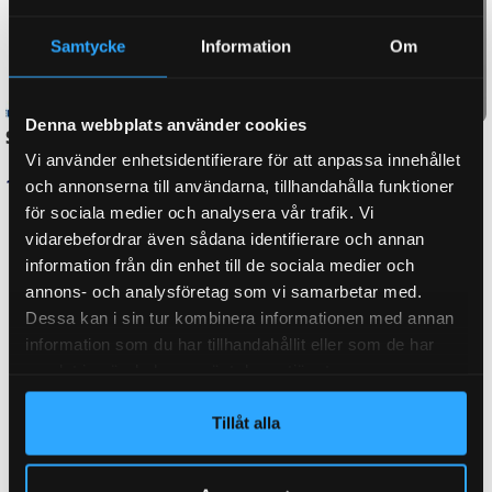
Samtycke
Information
Om
Denna webbplats använder cookies
Spännstift 8×24
Påskjutsbussning för
Vi använder enhetsidentifierare för att anpassa innehållet
bladfjädring
19
kr
inkl. moms
och annonserna till användarna, tillhandahålla funktioner
12,5×21,7×26,7
för sociala medier och analysera vår trafik. Vi
LÄGG I VARUKORG
vidarebefordrar även sådana identifierare och annan
40
kr
inkl. moms
information från din enhet till de sociala medier och
LÄGG I VARUKORG
annons- och analysföretag som vi samarbetar med.
Dessa kan i sin tur kombinera informationen med annan
information som du har tillhandahållit eller som de har
samlat in när du har använt deras tjänster.
Tillåt alla
UTMÄRKT