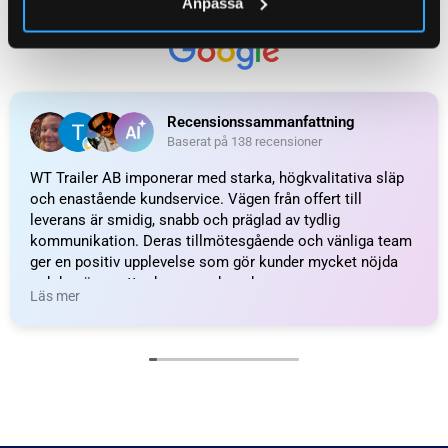
Anpassa
Baserat på
138 recensioner
Recensionssammanfattning
Baserat på 138 recensioner
WT Trailer AB imponerar med starka, högkvalitativa släp
och enastående kundservice. Vägen från offert till
leverans är smidig, snabb och präglad av tydlig
kommunikation. Deras tillmötesgående och vänliga team
ger en positiv upplevelse som gör kunder mycket nöjda
och benägna att rekommendera dem.
Läs mer