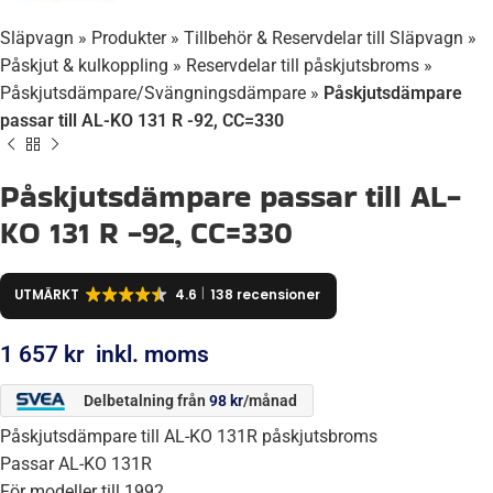
Släpvagn
»
Produkter
»
Tillbehör & Reservdelar till Släpvagn
»
Påskjut & kulkoppling
»
Reservdelar till påskjutsbroms
»
Påskjutsdämpare/Svängningsdämpare
»
Påskjutsdämpare
passar till AL-KO 131 R -92, CC=330
Påskjutsdämpare passar till AL-
KO 131 R -92, CC=330
UTMÄRKT
4.6
138 recensioner
1 657
kr
inkl. moms
Delbetalning från
98
kr
/månad
Påskjutsdämpare till AL-KO 131R påskjutsbroms
Passar AL-KO 131R
För modeller till 1992