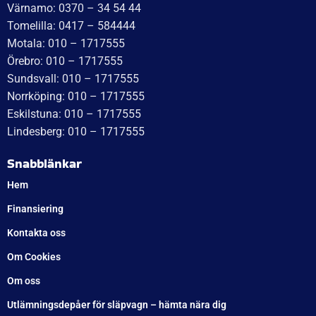
WT Trailer AB,
Idévägen 21, 312 62 Mellbystrand, Sweden
+46 10 171 75 55
[email protected]
Öppettider:
Onsdag: 10–17
Torsdag: 10–17
Fredag: 10–15:30
Lördag: Stängt
Söndag: Stängt
Måndag: 10–17
Tisdag: 10–17
Med reservation för eventuella felskrivningar