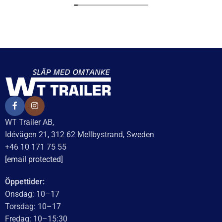
Säkringsfjäder
Påskjutsbussning
35,5x42x56 GSM (bakre)
62
kr
inkl. moms
129
kr
inkl. moms
LÄGG I VARUKORG
LÄGG I VARUKORG
UTMÄRKT
Baserat på
138 recensioner