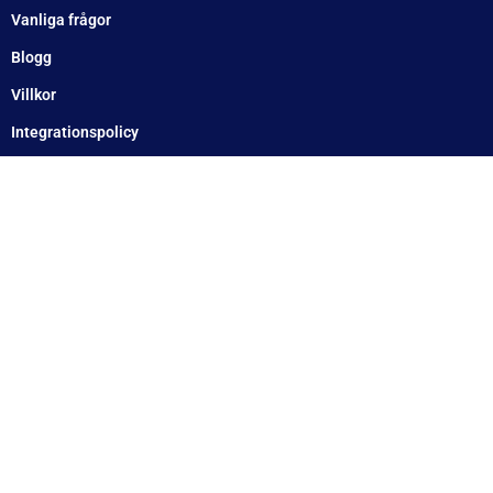
Telefon
Växel: 010 – 1717 555
Mellbystrand: 0430 – 68 61 40
Arlandastad: 08 – 409 133 20
Jordbro – 010 – 17 17 555
Göteborg: 031 – 388 48 60
Helsingborg: 042 – 453 12 40
Hässleholm: 0451 – 29 20 80
Kalmar: 010 – 17 17 555
Lund: 010 – 17 17 555
Skövde: 0500 – 78 05 10
Värnamo: 0370 – 34 54 44
Tomelilla: 0417 – 584444
Motala: 010 – 1717555
Örebro: 010 – 1717555
Sundsvall: 010 – 1717555
Norrköping: 010 – 1717555
Eskilstuna: 010 – 1717555