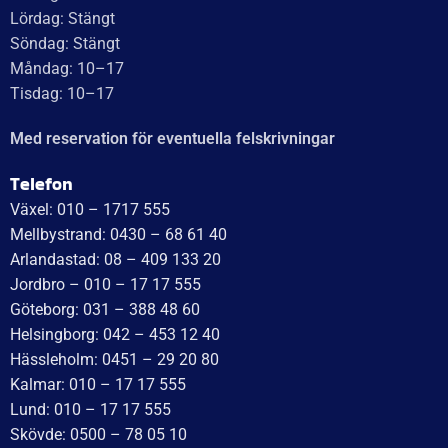
Recensionssammanfattning
Baserat på 138 recensioner
WT Trailer AB imponerar med starka, högkvalitativa släp
och enastående kundservice. Vägen från offert till
leverans är smidig, snabb och präglad av tydlig
kommunikation. Deras tillmötesgående och vänliga team
ger en positiv upplevelse som gör kunder mycket nöjda
och benägna att rekommendera dem.
Läs mer