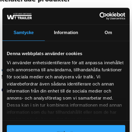
FABRIKAT
AL-KO
CC-UTDRAGEN
330
Samtycke
Information
Om
Denna webbplats använder cookies
ORGINALNUMMER
241406, 357048, 80527, AD81131A
Vi använder enhetsidentifierare för att anpassa innehållet
och annonserna till användarna, tillhandahålla funktioner
för sociala medier och analysera vår trafik. Vi
BROMS-ID
131 R
vidarebefordrar även sådana identifierare och annan
information från din enhet till de sociala medier och
annons- och analysföretag som vi samarbetar med.
Dessa kan i sin tur kombinera informationen med annan
FABRIKAT / PASSAR TILL
AL-KO
information som du har tillhandahållit eller som de har
samlat in när du har använt deras tjänster.
WEIGHT
0,440 kg