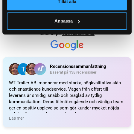
Tillåt alla
Anpassa
Påskjutsdämpare / Svängningsdämpare till
KATEGORI:
släpvagn
Ytterligare information
Recensioner (0)
Relaterade produkter