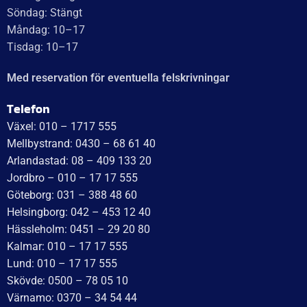
Recensionssammanfattning
Baserat på 138 recensioner
WT Trailer AB imponerar med starka, högkvalitativa släp
och enastående kundservice. Vägen från offert till
leverans är smidig, snabb och präglad av tydlig
kommunikation. Deras tillmötesgående och vänliga team
ger en positiv upplevelse som gör kunder mycket nöjda
och benägna att rekommendera dem.
Läs mer