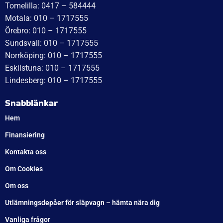
WT Trailer AB,
Idévägen 21, 312 62 Mellbystrand, Sweden
+46 10 171 75 55
[email protected]
Öppettider:
Onsdag: 10–17
Torsdag: 10–17
Fredag: 10–15:30
Lördag: Stängt
Söndag: Stängt
Måndag: 10–17
Tisdag: 10–17
Med reservation för eventuella felskrivningar