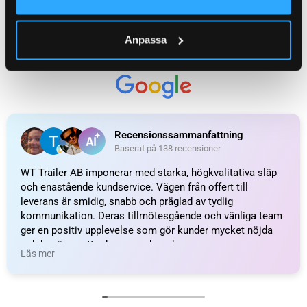
WEIGHT
0,380 kg
Anpassa
Påskjutsdämpare / Svängningsdämpare till
KATEGORI:
släpvagn
Ytterligare information
Recensioner (0)
Relaterade produkter