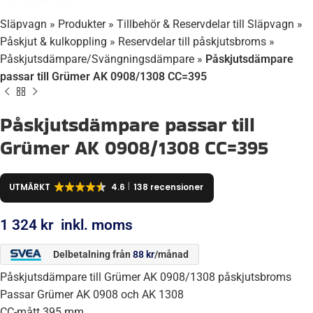
Släpvagn
»
Produkter
»
Tillbehör & Reservdelar till Släpvagn
»
Påskjut & kulkoppling
»
Reservdelar till påskjutsbroms
»
Påskjutsdämpare/Svängningsdämpare
»
Påskjutsdämpare
passar till Grümer AK 0908/1308 CC=395
Påskjutsdämpare passar till
Grümer AK 0908/1308 CC=395
UTMÄRKT
4.6
138 recensioner
1 324
kr
inkl. moms
Delbetalning från
88
kr
/månad
Påskjutsdämpare till Grümer AK 0908/1308 påskjutsbroms
Passar Grümer AK 0908 och AK 1308
CC-mått 395 mm