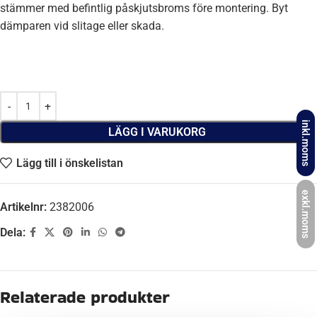
stämmer med befintlig påskjutsbroms före montering. Byt
dämparen vid slitage eller skada.
inkl.moms
LÄGG I VARUKORG
Lägg till i önskelistan
exkl.moms
Artikelnr:
2382006
Dela:
Beskrivning
FABRIKAT
GRÜMER