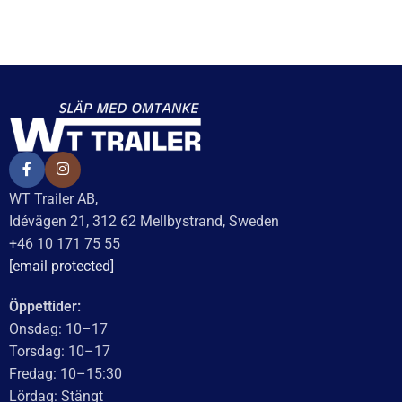
Påskjutsbussning för
Dämpring 35x43x10; Al-
bladfjädring
Ko
12,5×21,7×26,7
111
kr
inkl. moms
40
kr
inkl. moms
LÄGG I VARUKORG
LÄGG I VARUKORG
UTMÄRKT
Baserat på
138 recensioner