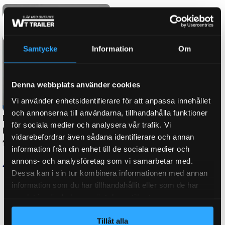
BROMS-ID
AK0908, AK1308, TSV225P
Samtycke
Information
Om
1626DE, 184233, 281719, 3210028,
Denna webbplats använder cookies
ORGINALNUMMER
70200, 800085, 800085/01,
Vi använder enhetsidentifierare för att anpassa innehållet
E10301230
och annonserna till användarna, tillhandahålla funktioner
för sociala medier och analysera vår trafik. Vi
vidarebefordrar även sådana identifierare och annan
CC-UTDRAGEN
395
information från din enhet till de sociala medier och
annons- och analysföretag som vi samarbetar med.
Dessa kan i sin tur kombinera informationen med annan
information som du har tillhandahållit eller som de har
FABRIKAT / PASSAR TILL
GRÜMER
samlat in när du har använt deras tjänster.
Tillåt alla