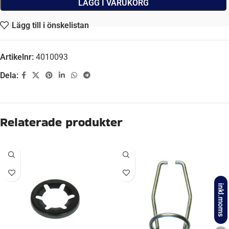
LÄGG I VARUKORG
Lägg till i önskelistan
Artikelnr:
4010093
Dela:
Beskrivning
AVONRIDE, BPW, BRADLEY, IFOR WILLIAMS,
FABRIKAT
KNOTT, NIEPER, SCHLEGL
inkl.moms
16-1365, 16-1369/1, 20-2425/1, 20-2426/1, 20-
963, 20-963/1, 20-964, 20-964/1, 20-964u, 20-
966/1, 20,32-1647, 202425/1 Ifor, 25-2025, 25-
2025/1, 25-2026, 252025/1 Ifor, 361-185-81,