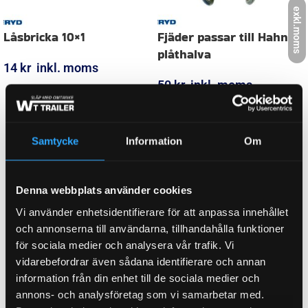
361-311-83, 5177/77, 520, 5243/78, 5322/79, RB
exkl.moms
520, S 1635-6, S 1635-6 RASK, S 2003-5, S 2003-
5 rask, S 2005-5, S 2005-5 rask, S 2504-5, S
2504-5 RASK, Schlegl 520, T007PS, T015PS,
T016PS, T018PS, T019PS, T020PS, T021PS,
T024PS, T031PS, T032PS, T038PS, T039PS,
BROMS-
T050PS, T052PS, T057PS, T058PS, T059PS,
ID
T060PS, T061PS, T071PS, T072PS, T073PS,
T076PS, T077PS, T078PS, T086PS, T087PS,
Samtycke
Information
Om
T092PS, T093PS, T094PS, T095PS, T096PS,
T097PS, T101PS, T102PS, T103PS, T104PS,
T106PS, T111PS, T112PS, T113PS, T114PS,
T115PS, T119PS, T120PS, T123PS, T124PS,
Denna webbplats använder cookies
T125PS, T127PS, T128PS, T138PS, TSV185P,
Vi använder enhetsidentifierare för att anpassa innehållet
TSV186P, TSV191P, TSV203P, TSV211P,
och annonserna till användarna, tillhandahålla funktioner
TSV219P, TSV232P, VGB 10-M, VGB 15-MV-M,
för sociala medier och analysera vår trafik. Vi
VGB 18-MV, VGB 18-MVS, VGB 8-M, VGB-M, VGB-
vidarebefordrar även sådana identifierare och annan
MV, VGB13-M
information från din enhet till de sociala medier och
annons- och analysföretag som vi samarbetar med.