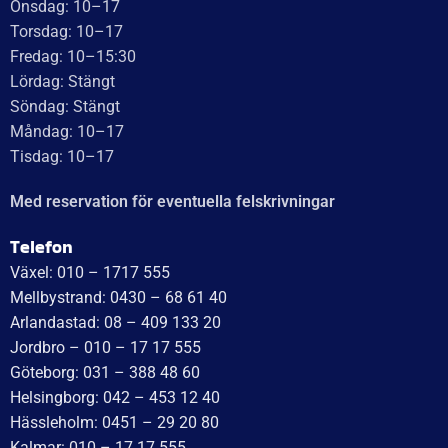
Relaterade produkter
Låsbricka 10×1
Fjäder passar till Hahn
plåthalva
14
kr
inkl. moms
50
kr
inkl. moms
LÄGG I VARUKORG
LÄGG I VARUKORG