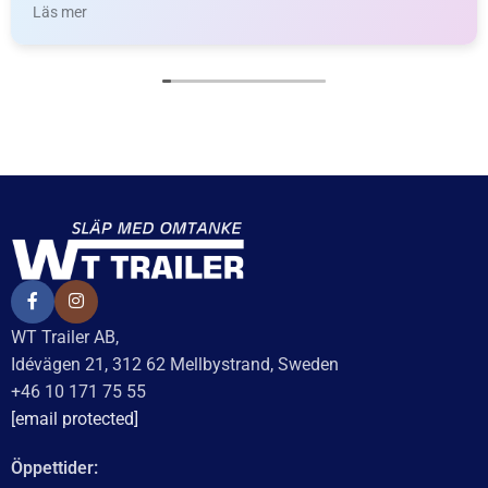
02.3513.04.00, 100235130400, 1116-
ORGINALNUMMER
10577, 36341, 61-1116-10577, HS837,
HS837-VP
TOTALLÄNGD
87 mm
WEIGHT
0,060 kg
KATEGORI:
Plåthalva till släpvagn
Ytterligare information
Recensioner (0)