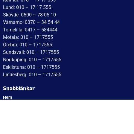
UTMÄRKT
Baserat på
138 recensioner
Recensionssammanfattning
Baserat på 138 recensioner
WT Trailer AB imponerar med starka, högkvalitativa släp
och enastående kundservice. Vägen från offert till
leverans är smidig, snabb och präglad av tydlig
kommunikation. Deras tillmötesgående och vänliga team
ger en positiv upplevelse som gör kunder mycket nöjda
och benägna att rekommendera dem.
Läs mer