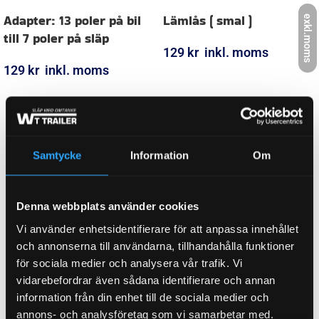
Relaterade produkter
exkl.moms
Samtycke
Information
Om
Adapter: 13 poler på bil
Lämlås ( smal )
Denna webbplats använder cookies
till 7 poler på släp
Vi använder enhetsidentifierare för att anpassa innehållet
129
kr
inkl. moms
och annonserna till användarna, tillhandahålla funktioner
129
kr
inkl. moms
LÄGG I VARUKORG
för sociala medier och analysera vår trafik. Vi
LÄGG I VARUKORG
vidarebefordrar även sådana identifierare och annan
information från din enhet till de sociala medier och
annons- och analysföretag som vi samarbetar med.