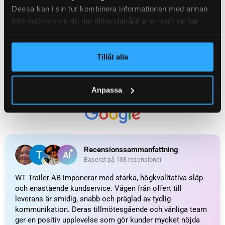
Dessa kan i sin tur kombinera informationen med annan
information som du har tillhandahållit eller som de har
samlat in när du har använt deras tjänster.
Tillåt alla
UTMÄRKT
Anpassa
Baserat på
138 recensioner
Recensionssammanfattning
Baserat på 138 recensioner
WT Trailer AB imponerar med starka, högkvalitativa släp
och enastående kundservice. Vägen från offert till
leverans är smidig, snabb och präglad av tydlig
kommunikation. Deras tillmötesgående och vänliga team
ger en positiv upplevelse som gör kunder mycket nöjda