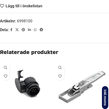
Lägg till i önskelistan
Artikelnr:
6998100
Dela:
Beskrivning
WEIGHT
0,140 kg
KATEGORI:
Släpvagnstillbehör
inkl.moms
Ytterligare information