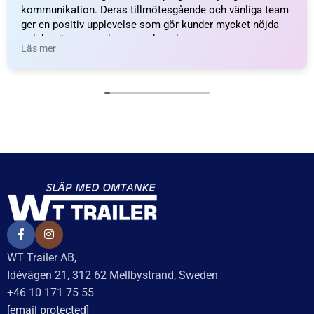
Relaterade produkter
LED
Reservglas, baklampa
SIDOMARKERINGSLAMP
höger med dimljus
A – ORANGE
199
kr
inkl. moms
149
kr
inkl. moms
LÄGG I VARUKORG
LÄGG I VARUKORG