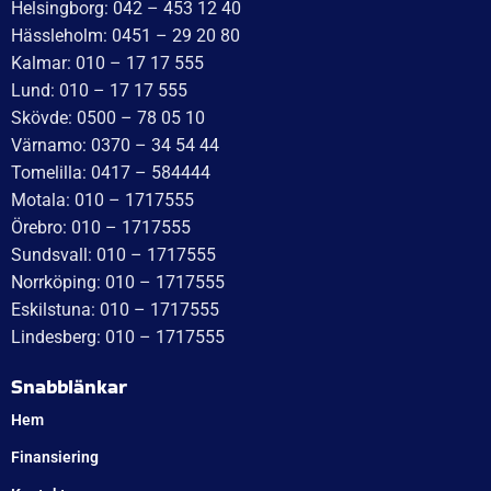
WT Trailer AB,
Idévägen 21, 312 62 Mellbystrand, Sweden
+46 10 171 75 55
[email protected]
Öppettider:
Onsdag: 10–17
Torsdag: 10–17
Fredag: 10–15:30
Lördag: Stängt