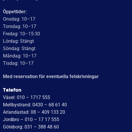
UTMÄRKT
Baserat på
138 recensioner
Recensionssammanfattning
Baserat på 138 recensioner
WT Trailer AB imponerar med starka, högkvalitativa släp
och enastående kundservice. Vägen från offert till
leverans är smidig, snabb och präglad av tydlig
kommunikation. Deras tillmötesgående och vänliga team
ger en positiv upplevelse som gör kunder mycket nöjda
och benägna att rekommendera dem.
Läs mer