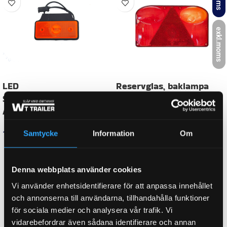
SIDA
Höger, Vänster
exkl.moms
LÄNGD
244,00 mm
E-NUMMER
E4 10661
Samtycke
Information
Om
014000571, 014000571-VP, 10650,
ORGINALNUMMER
1193-12938, 18-8480-007, 61-1193-
12938
Denna webbplats använder cookies
Vi använder enhetsidentifierare för att anpassa innehållet
och annonserna till användarna, tillhandahålla funktioner
FABRIKAT
Aspöck
för sociala medier och analysera vår trafik. Vi
vidarebefordrar även sådana identifierare och annan