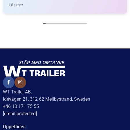
Baserat på
138 recensioner
Recensionssammanfattning
Baserat på 138 recensioner
WT Trailer AB imponerar med starka, högkvalitativa släp
och enastående kundservice. Vägen från offert till
leverans är smidig, snabb och präglad av tydlig
kommunikation. Deras tillmötesgående och vänliga team
ger en positiv upplevelse som gör kunder mycket nöjda
och benägna att rekommendera dem.
Läs mer