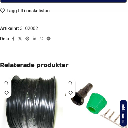
Lägg till i önskelistan
Artikelnr:
3102002
Dela:
Beskrivning
FABRIKAT
Aspöck
BREDD
12,00 mm
inkl.moms
DIAMETER, YTTER
1,80 mm