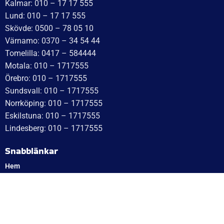
Tisdag: 10–17
Med reservation för eventuella felskrivningar
Telefon
Växel: 010 – 1717 555
Mellbystrand: 0430 – 68 61 40
Arlandastad: 08 – 409 133 20
Jordbro – 010 – 17 17 555
Göteborg: 031 – 388 48 60
Helsingborg: 042 – 453 12 40
Hässleholm: 0451 – 29 20 80
Kalmar: 010 – 17 17 555
Lund: 010 – 17 17 555
Skövde: 0500 – 78 05 10
Värnamo: 0370 – 34 54 44
Tomelilla: 0417 – 584444
Motala: 010 – 1717555