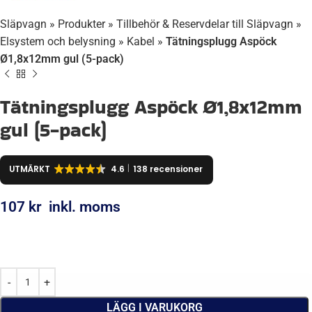
Släpvagn
»
Produkter
»
Tillbehör & Reservdelar till Släpvagn
»
Elsystem och belysning
»
Kabel
»
Tätningsplugg Aspöck
Ø1,8x12mm gul (5-pack)
Tätningsplugg Aspöck Ø1,8x12mm
gul (5-pack)
UTMÄRKT
4.6
138 recensioner
107
kr
inkl. moms
LÄGG I VARUKORG