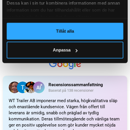
Dessa kan i sin tur kombinera informationen med annan
information som du har tillhandahållit eller som de har
samlat in när du har använt deras tjänster.
Tillåt alla
Anpassa
Smartkabel 2-ledadx0,75
Bajonettkontakt
Ajba/Jokon/Radex 5-pol
37
kr
inkl. moms
höger/grön, utvändig
låsning
LÄGG I VARUKORG
60
kr
inkl. moms
LÄGG I VARUKORG
UTMÄRKT