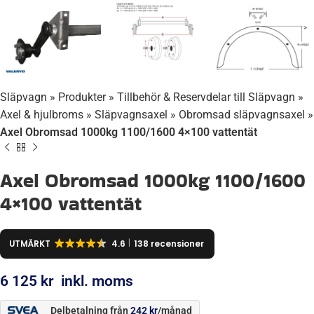
Släpvagn
»
Produkter
»
Tillbehör & Reservdelar till Släpvagn
»
Axel & hjulbroms
»
Släpvagnsaxel
»
Obromsad släpvagnsaxel
»
Axel Obromsad 1000kg 1100/1600 4×100 vattentät
Axel Obromsad 1000kg 1100/1600
4×100 vattentät
UTMÄRKT
4.6
138 recensioner
6 125
kr
inkl. moms
Delbetalning från
242
kr
/månad