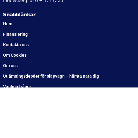
Lindesberg: 010 – 1717555
Snabblänkar
Hem
Finansiering
Kontakta oss
Om Cookies
Om oss
Utlämningsdepåer för släpvagn – hämta nära dig
Vanliga frågor
Blogg
Villkor
Integrationspolicy
Ångra köp