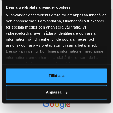
1300 kg)
3 990
kr
inkl. moms
Denna webbplats använder cookies
3 790
kr
inkl. moms
Delbetalning från
Vi använder enhetsidentifierare för att anpassa innehållet
174
kr
/månad
Delbetalning från
och annonserna till användarna, tillhandahålla funktioner
167
kr
/månad
för sociala medier och analysera vår trafik. Vi
LÄGG I VARUKORG
vidarebefordrar även sådana identifierare och annan
LÄGG I VARUKORG
information från din enhet till de sociala medier och
annons- och analysföretag som vi samarbetar med.
Dessa kan i sin tur kombinera informationen med annan
information som du har tillhandahållit eller som de har
samlat in när du har använt deras tjänster.
Tillåt alla
UTMÄRKT
Anpassa
Baserat på
138 recensioner