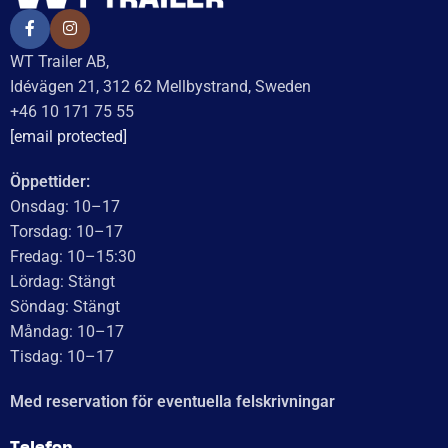
Axel AL-KO 750 kg
Axel AL-KO 1300 kg
obromsad (S250)
obromsad (proffs 292,
1300 kg)
3 990
kr
inkl. moms
6 125
kr
inkl. moms
Delbetalning från
174
kr
/månad
Delbetalning från
242
kr
/månad
LÄGG I VARUKORG
LÄGG I VARUKORG
UTMÄRKT
Baserat på
138 recensioner