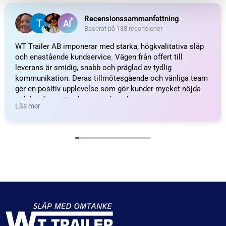
WEIGHT
36,8 kg
KATEGORI:
Axel & hjulbroms till släpvagn
Ytterligare information
Recensioner (0)
Relaterade produkter