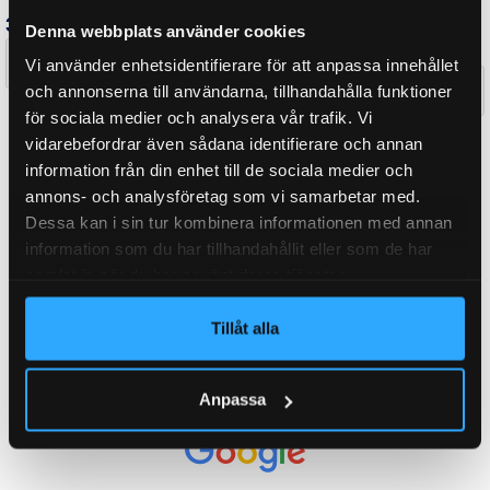
Denna webbplats använder cookies
TOTALVIKT
1000 kg
Vi använder enhetsidentifierare för att anpassa innehållet
och annonserna till användarna, tillhandahålla funktioner
för sociala medier och analysera vår trafik. Vi
vidarebefordrar även sådana identifierare och annan
CC-MÅTT
160,00 mm
information från din enhet till de sociala medier och
annons- och analysföretag som vi samarbetar med.
Dessa kan i sin tur kombinera informationen med annan
BULTCIRKEL
4×100
information som du har tillhandahållit eller som de har
samlat in när du har använt deras tjänster.
Tillåt alla
FABRIKAT / PASSAR TILL
KNOTT
Anpassa
BROMS-ID
VG10-M