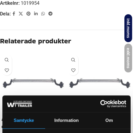
Artikelnr:
1019954
Dela:
inkl.moms
Beskrivning
AXEL BROMSAD
Nej
exkl.moms
FABRIKAT
KNOTT
AXEL A-MÅTT
1200 mm
Samtycke
Information
Om
AXEL B-MÅTT
1650 mm