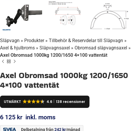
Släpvagn
»
Produkter
»
Tillbehör & Reservdelar till Släpvagn
»
Axel & hjulbroms
»
Släpvagnsaxel
»
Obromsad släpvagnsaxel
»
Axel Obromsad 1000kg 1200/1650 4×100 vattentät
Axel Obromsad 1000kg 1200/1650
4×100 vattentät
UTMÄRKT
4.6
138 recensioner
6 125
kr
inkl. moms
Delbetalning från
242
kr
/månad