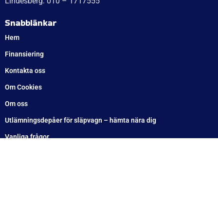
WT Trailer AB,
Idévägen 21, 312 62 Mellbystrand, Sweden
+46 10 171 75 55
[email protected]
Öppettider:
Onsdag: 10–17
Torsdag: 10–17
Fredag: 10–15:30
Lördag: Stängt
Söndag: Stängt
Måndag: 10–17
Tisdag: 10–17
Med reservation för eventuella felskrivningar