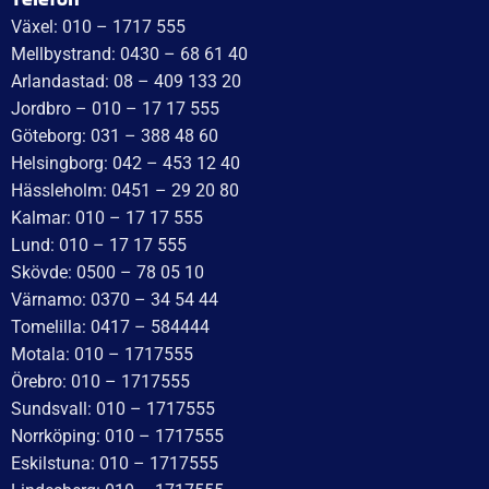
Recensionssammanfattning
Baserat på 138 recensioner
WT Trailer AB imponerar med starka, högkvalitativa släp
och enastående kundservice. Vägen från offert till
leverans är smidig, snabb och präglad av tydlig
kommunikation. Deras tillmötesgående och vänliga team
ger en positiv upplevelse som gör kunder mycket nöjda
och benägna att rekommendera dem.
Läs mer