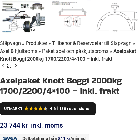
Släpvagn
»
Produkter
»
Tillbehör & Reservdelar till Släpvagn
»
Axel & hjulbroms
»
Paket axel och påskjutsbroms
»
Axelpaket
Knott Boggi 2000kg 1700/2200/4×100 – inkl. frakt
Axelpaket Knott Boggi 2000kg
1700/2200/4×100 – inkl. frakt
UTMÄRKT
4.6
138 recensioner
23 744
kr
inkl. moms
Delbetalning från
811
kr
/månad