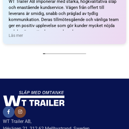
Axelpaket Knott 1050kg
Axelpaket Knott 1050kg
1000/1450/4×100 – inkl.
1000/1500/4×100 – inkl.
frakt
frakt
14 994
kr
inkl. moms
14 994
kr
inkl. moms
Delbetalning från
Delbetalning från
528
kr
/månad
528
kr
/månad
LÄGG I VARUKORG
LÄGG I VARUKORG
UTMÄRKT
Baserat på
138 recensioner
Recensionssammanfattning
Baserat på 138 recensioner