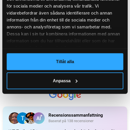
för sociala medier och analysera vår trafik. Vi
vidarebefordrar även sådana identifierare och annan
KATEGORI:
Axelpaket / komplett axel till släpvagn
information från din enhet till de sociala medier och
annons- och analysföretag som vi samarbetar med.
Recensioner (0)
Dessa kan i sin tur kombinera informationen med annan
information som du har tillhandahållit eller som de har
samlat in när du har använt deras tjänster.
Relaterade produkter
Tillåt alla
Anpassa