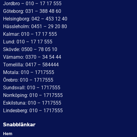
Idévägen 21, 312 62 Mellbystrand, Sweden
+46 10 171 75 55
[email protected]
Öppettider:
Onsdag: 10–17
Torsdag: 10–17
Fredag: 10–15:30
Lördag: Stängt
Söndag: Stängt
Måndag: 10–17
Tisdag: 10–17
Med reservation för eventuella felskrivningar
Telefon
Växel: 010 – 1717 555
Mellbystrand: 0430 – 68 61 40