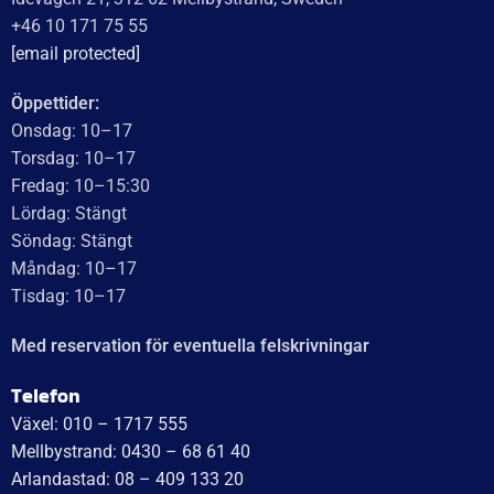
WT Trailer AB imponerar med starka, högkvalitativa släp
och enastående kundservice. Vägen från offert till
leverans är smidig, snabb och präglad av tydlig
kommunikation. Deras tillmötesgående och vänliga team
ger en positiv upplevelse som gör kunder mycket nöjda
och benägna att rekommendera dem.
Läs mer
WT Trailer AB,