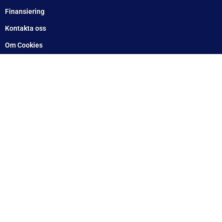
Arlandastad: 08 – 409 133 20
Jordbro – 010 – 17 17 555
Göteborg: 031 – 388 48 60
Helsingborg: 042 – 453 12 40
Hässleholm: 0451 – 29 20 80
Kalmar: 010 – 17 17 555
Lund: 010 – 17 17 555
Skövde: 0500 – 78 05 10
Värnamo: 0370 – 34 54 44
Tomelilla: 0417 – 584444
Motala: 010 – 1717555
Örebro: 010 – 1717555
Sundsvall: 010 – 1717555
Norrköping: 010 – 1717555
Eskilstuna: 010 – 1717555
Lindesberg: 010 – 1717555
Snabblänkar