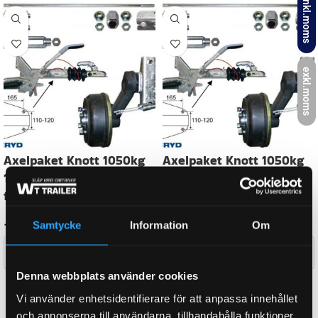
inkl.moms
AXEL BROMSAD
Ja
exkl.moms
AXEL B-MÅTT
2200 mm
TOTALVIKT
2000 kg
Samtycke
Information
Om
BULTCIRKEL
4×100
Denna webbplats använder cookies
WEIGHT
113,7 kg
Vi använder enhetsidentifierare för att anpassa innehållet
och annonserna till användarna, tillhandahålla funktioner