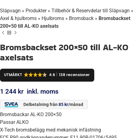
Släpvagn
»
Produkter
»
Tillbehör & Reservdelar till Släpvagn
»
Axel & hjulbroms
»
Hjulbroms
»
Bromsback
»
Bromsbackset
200×50 till AL-KO axelsats
Bromsbackset 200×50 till AL-KO
axelsats
UTMÄRKT
4.6
138 recensioner
1 244
kr
inkl. moms
Delbetalning från
85
kr
/månad
Bromsbackar AL-KO 200×50
Passar ALKO
X-Tech bromsbelägg med mekanisk infästning
ECE R90 godkännandenummer: E11 90R-01706/5495