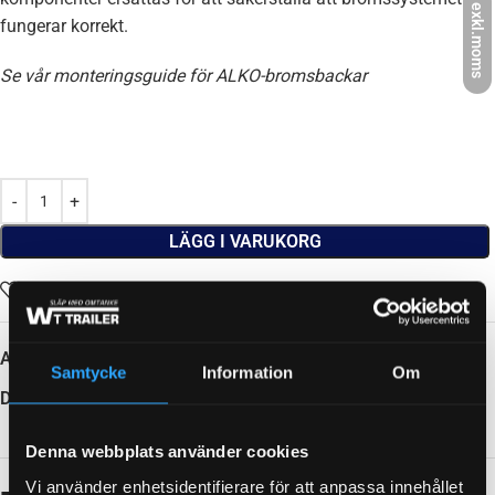
exkl.moms
fungerar korrekt.
Se vår monteringsguide för ALKO-bromsbackar
LÄGG I VARUKORG
Lägg till i önskelistan
Artikelnr:
4010003A
Samtycke
Information
Om
Dela:
Denna webbplats använder cookies
Beskrivning
Vi använder enhetsidentifierare för att anpassa innehållet