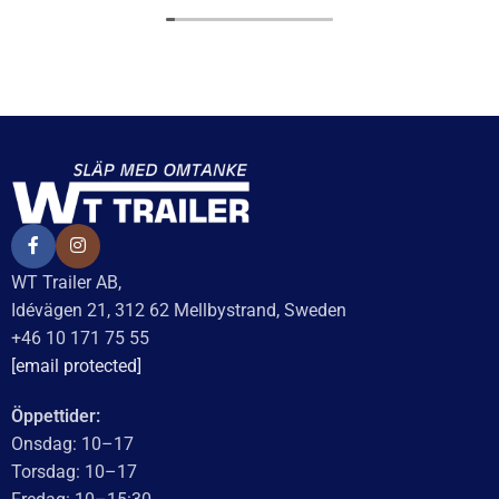
Relaterade produkter
Bromsbandset 230×40
Bromsbackset 160×35 till
AL-KO axelsats
716
kr
inkl. moms
1 244
kr
inkl. moms
Delbetalning från
105
kr
/månad
Delbetalning från