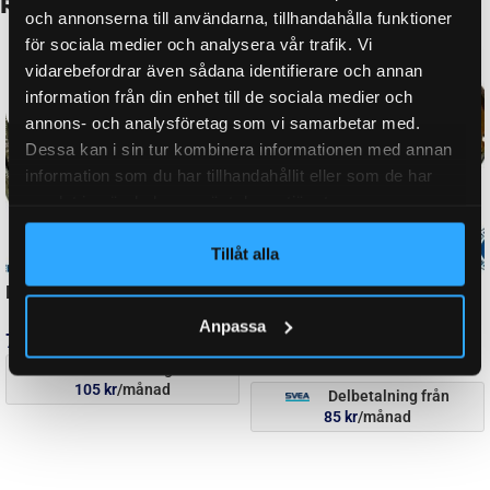
och annonserna till användarna, tillhandahålla funktioner
150-9834, 2050, 2051, 361-056-86, 811.002,
för sociala medier och analysera vår trafik. Vi
811.135, 811.157, 811.158, 811.165, 811.166,
vidarebefordrar även sådana identifierare och annan
811.204, 811.225, 811.230, 811.231, 811.237,
information från din enhet till de sociala medier och
811.253, 811.268, 811.294, 811.303, 811.304,
annons- och analysföretag som vi samarbetar med.
BROMS-
811.309, 811.310, 811.333, 811.408, 811.455, B
Dessa kan i sin tur kombinera informationen med annan
ID
1000, B 1200, B 1200-5, B 1200-6, B 1600-3, B
information som du har tillhandahållit eller som de har
850-10, T026PS, T027PS, T029PS, T068PS,
T069PS, T070PS, T084PS, T140PS, TSV177P,
samlat in när du har använt deras tjänster.
TSV198P, TSV205P, TSV213P, TSV217P,
TSV223P
Tillåt alla
Anpassa
FABRIKAT
AL-KO
HJULBROMSDIMENSION
200×50