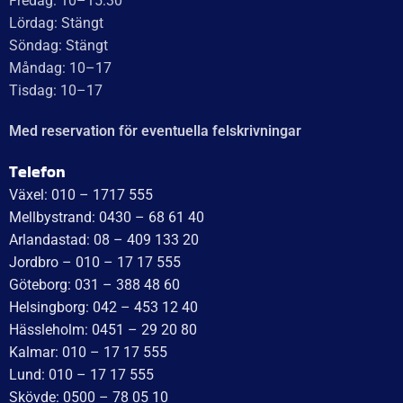
85
kr
/månad
LÄGG I VARUKORG
LÄGG I VARUKORG
UTMÄRKT
Baserat på
138 recensioner
Recensionssammanfattning
Baserat på 138 recensioner
WT Trailer AB imponerar med starka, högkvalitativa släp
och enastående kundservice. Vägen från offert till
leverans är smidig, snabb och präglad av tydlig
kommunikation. Deras tillmötesgående och vänliga team
ger en positiv upplevelse som gör kunder mycket nöjda