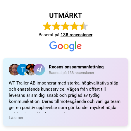
FABRIKAT / PASSAR TILL
AL-KO
1010-817-4, 1028-11482, 1213889,
2187370300, 255342, 258.318,
ORGINALNUMMER
384294, 61-1028-11482, 80590,
80596, 90179, SBA817-4
WEIGHT
1,8 kg
KATEGORI:
Bromsbackar till släpvagn
Ytterligare information
Recensioner (0)