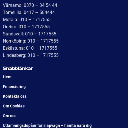
och benägna att rekommendera dem.
Läs mer
WT Trailer AB,
Idévägen 21, 312 62 Mellbystrand, Sweden
+46 10 171 75 55
[email protected]
Öppettider: