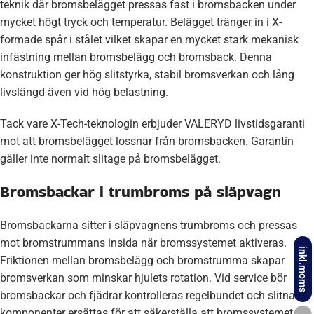
teknik där bromsbelägget pressas fast i bromsbacken under
mycket högt tryck och temperatur. Belägget tränger in i X-
formade spår i stålet vilket skapar en mycket stark mekanisk
infästning mellan bromsbelägg och bromsback. Denna
konstruktion ger hög slitstyrka, stabil bromsverkan och lång
livslängd även vid hög belastning.
Tack vare X-Tech-teknologin erbjuder VALERYD livstidsgaranti
mot att bromsbelägget lossnar från bromsbacken. Garantin
gäller inte normalt slitage på bromsbelägget.
Bromsbackar i trumbroms på släpvagn
Bromsbackarna sitter i släpvagnens trumbroms och pressas
mot bromstrummans insida när bromssystemet aktiveras.
inkl.moms
Friktionen mellan bromsbelägg och bromstrumma skapar
bromsverkan som minskar hjulets rotation. Vid service bör
bromsbackar och fjädrar kontrolleras regelbundet och slitna
komponenter ersättas för att säkerställa att bromssystemet