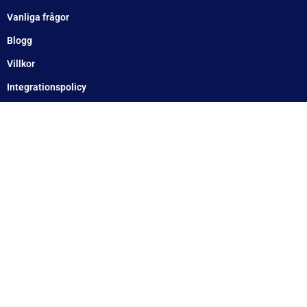
Onsdag: 10–17
Torsdag: 10–17
Fredag: 10–15:30
Lördag: Stängt
Söndag: Stängt
Måndag: 10–17
Tisdag: 10–17
Med reservation för eventuella felskrivningar
Telefon
Växel: 010 – 1717 555
Mellbystrand: 0430 – 68 61 40
Arlandastad: 08 – 409 133 20
Jordbro – 010 – 17 17 555
Göteborg: 031 – 388 48 60
Helsingborg: 042 – 453 12 40
Hässleholm: 0451 – 29 20 80