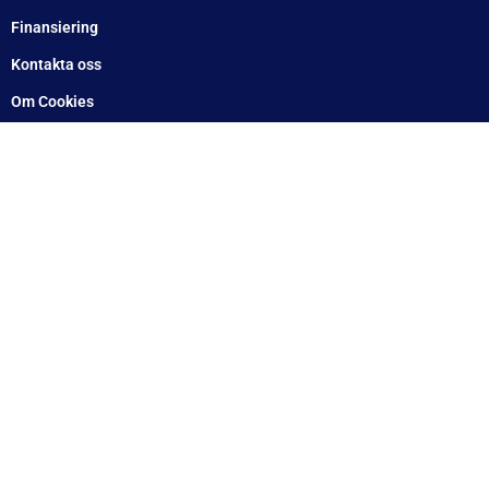
ASS2
2 125
kr
inkl. moms
1 244
kr
inkl. moms
Delbetalning från
114
kr
/månad
Delbetalning från
85
kr
/månad
LÄGG I VARUKORG
LÄGG I VARUKORG
UTMÄRKT
Baserat på
138 recensioner
Recensionssammanfattning
Baserat på 138 recensioner
WT Trailer AB imponerar med starka, högkvalitativa släp