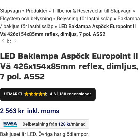
Släpvagn
»
Produkter
»
Tillbehör & Reservdelar till Släpvagn
»
Elsystem och belysning
»
Belysning för lastbilssläp
»
Baklampa
/ bakljus för lastbilssläp
»
LED Baklampa Aspöck Europoint II
Vä 426x154x85mm reflex, dimljus, 7 pol. ASS2
LED Baklampa Aspöck Europoint II
Vä 426x154x85mm reflex, dimljus,
7 pol. ASS2
UTMÄRKT
4.6
138 recensioner
2 563
kr
inkl. moms
Delbetalning från
128
kr
/månad
Bakljuset är LED. Övriga har glödlampor.