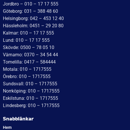
Recensioner (0)
Relaterade produkter
Baklampa Aspöck
Baklampa Aspöck
Ecopoint I Hö
Ecopoint II Hö
344x140x78mm Backljus,
428x154x85mm reflex,
reflex, dimljus, 7 pol.
dimljus, 7 pol. ASS2