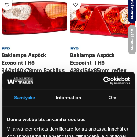
inkl.moms
FABRIKAT
Aspöck
exkl.moms
HAR POSITIONSLJUS
Ja
HAR BROMSLJUS
Ja
HAR BLINKERS
Ja
Samtycke
Information
Om
CC-MÅTT
152,00 mm
Denna webbplats använder cookies
Vi använder enhetsidentifierare för att anpassa innehållet
och annonserna till användarna, tillhandahålla funktioner