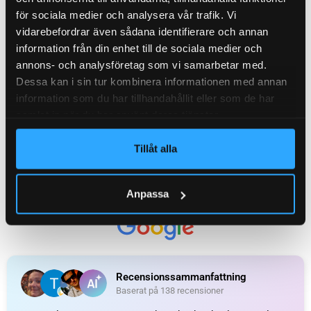
ADR-GODKÄND
Ja
för sociala medier och analysera vår trafik. Vi
vidarebefordrar även sådana identifierare och annan
information från din enhet till de sociala medier och
FABRIKAT / PASSAR TILL
ASPÖCK
annons- och analysföretag som vi samarbetar med.
Dessa kan i sin tur kombinera informationen med annan
information som du har tillhandahållit eller som de har
samlat in när du har använt deras tjänster.
ANSLUTNINGSTYP
Bajonett 7-pol. ASS2
Tillåt alla
HAR BACKLJUS
Ja
Anpassa
ORGINALNUMMER
25-6000-701
SIDA
Vänster