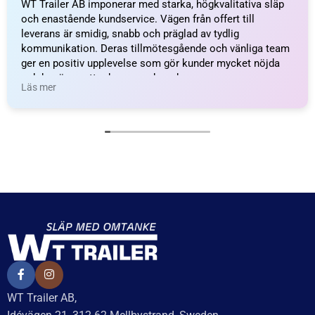
BREDD
85,00 mm
LAMPTYP
LED
VOLT
24V
HAR BAJONETTANSLUTNING
Ja
HAR REFLEX
Ja