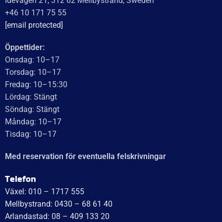
HAR DIMLJUS
Ja
HÖJD
154,00 mm
IP-KLASS
IP54
WEIGHT
1,8 kg
KATEGORI:
Belysning för lastbilssläp
Ytterligare information