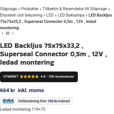
Släpvagn
»
Produkter
»
Tillbehör & Reservdelar till Släpvagn
»
Elsystem och belysning
»
LED
»
LED Baklampa
»
LED Backljus
75x75x33,2 , Superseal Connector 0,5m , 12V , ledad
montering
LED Backljus 75x75x33,2 ,
Superseal Connector 0,5m , 12V ,
ledad montering
UTMÄRKT
4.6
138 recensioner
664
kr
inkl. moms
Delbetalning från
100
kr
/månad
Ledad montering 119×75