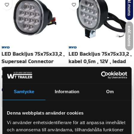
inkl.moms
exkl.moms
LED Backljus 75x75x33,2 ,
LED Backljus 75x75x33,2 ,
Superseal Connector
kabel 0,5m , 12V , ledad
0,5m , 12V , 2 x M5
montering
skruvanslutning
664
kr
inkl. moms
664
kr
inkl. moms
Delbetalning från
Samtycke
Information
Om
100
kr
/månad
Delbetalning från
100
kr
/månad
LÄGG I VARUKORG
Denna webbplats använder cookies
LÄGG I VARUKORG
Vi använder enhetsidentifierare för att anpassa innehållet
och annonserna till användarna, tillhandahålla funktioner