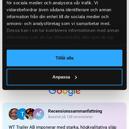
för sociala medier och analysera vår trafik. Vi
vidarebefordrar även sådana identifierare och annan
information från din enhet till de sociala medier och
annons- och analysföretag som vi samarbetar med.
Dessa kan i sin tur kombinera informationen med annan
information som du har tillhandahållit eller som de har
samlat in när du har använt deras tjänster.
Tillåt alla
UTMÄRKT
Anpassa
Baserat på
138 recensioner
Recensionssammanfattning
Baserat på 138 recensioner
WT Trailer AB imponerar med starka, högkvalitativa släp