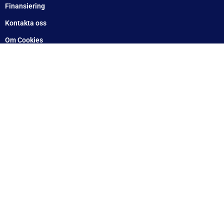
Finansiering
Kontakta oss
Om Cookies
Om oss
Utlämningsdepåer
Vanliga frågor
Blogg
Villkor
Integrationspolicy
Ångra köp
Mitt konto
Betala enkelt