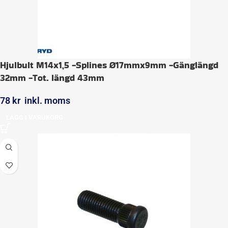
Hjulbult M14x1,5 -Splines Ø17mmx9mm -Gänglängd
32mm -Tot. längd 43mm
78
kr
inkl. moms
LÄGG I VARUKORG