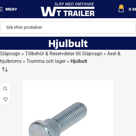
0
MENY
0
K
Hjulbult
Släpvagn
»
Tillbehör & Reservdelar till Släpvagn
»
Axel &
hjulbroms
»
Trumma och lager
»
Hjulbult