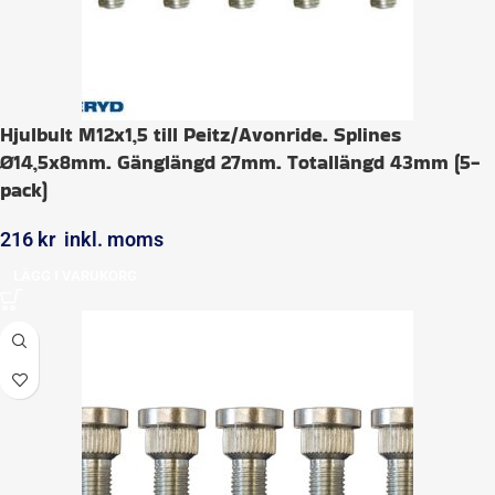
Hjulbult M12x1,5 till Peitz/Avonride. Splines
Ø14,5x8mm. Gänglängd 27mm. Totallängd 43mm (5-
pack)
216
kr
inkl. moms
LÄGG I VARUKORG