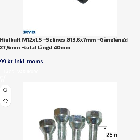
Hjulbult M12x1,5 -Splines Ø13,6x7mm -Gänglängd
27,5mm -total längd 40mm
99
kr
inkl. moms
LÄGG I VARUKORG