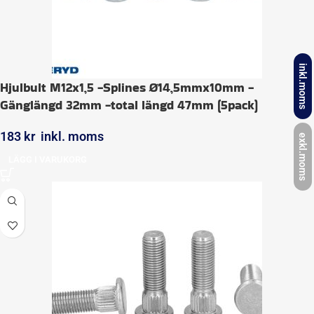
inkl.moms
Hjulbult M12x1,5 -Splines Ø14,5mmx10mm -
Gänglängd 32mm -total längd 47mm (5pack)
183
kr
inkl. moms
exkl.moms
LÄGG I VARUKORG