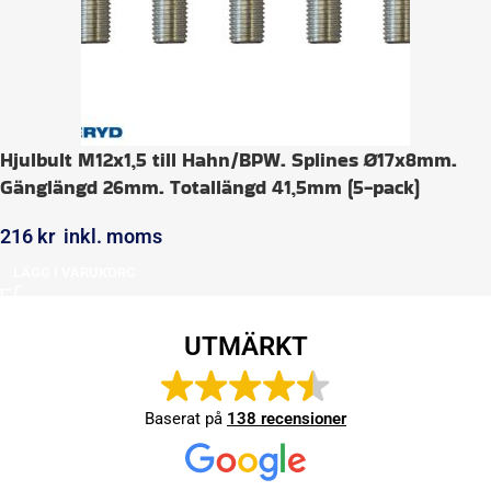
Hjulbult M12x1,5 till Hahn/BPW. Splines Ø17x8mm.
Gänglängd 26mm. Totallängd 41,5mm (5-pack)
216
kr
inkl. moms
LÄGG I VARUKORG
UTMÄRKT
Baserat på
138 recensioner