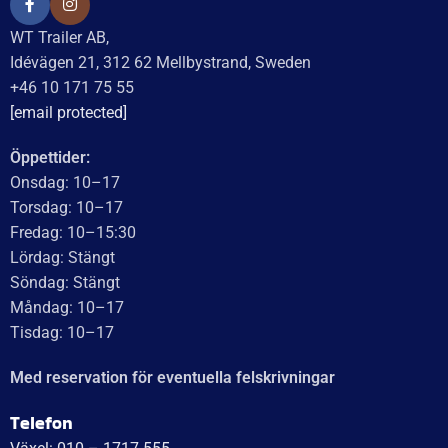
Koniskt rullager 30203; 17x40x13,2
205
kr
inkl. moms
LÄGG I VARUKORG