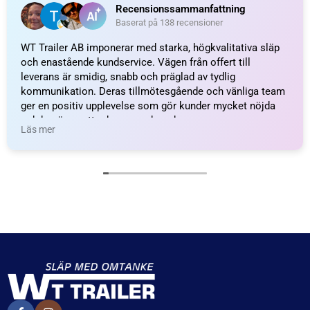
Koniskt rullager 501349/501310; 41,3×73,4×19,8
200
kr
inkl. moms
LÄGG I VARUKORG