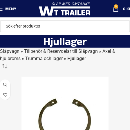
0
MENY
0
K
Hjullager
Släpvagn
»
Tillbehör & Reservdelar till Släpvagn
»
Axel &
hjulbroms
»
Trumma och lager
»
Hjullager