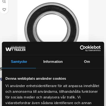
Samtycke
Information
Om
Spårkullager 6007 2RS; 35x62x14
Denna webbplats använder cookies
92
kr
inkl. moms
Vi använder enhetsidentifierare för att anpassa innehållet
LÄGG I VARUKORG
och annonserna till användarna, tillhandahålla funktioner
för sociala medier och analysera vår trafik. Vi
vidarebefordrar även sådana identifierare och annan