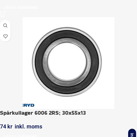
LÄGG I VARUKORG
Spårkullager 6006 2RS; 30x55x13
74
kr
inkl. moms
LÄGG I VARUKORG