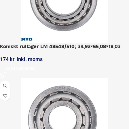
Koniskt rullager LM 48548/510; 34,92×65,08×18,03
174
kr
inkl. moms
LÄGG I VARUKORG