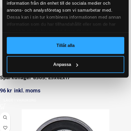
information från din enhet till de sociala medier och
annons- och analysföretag som vi samarbetar med.
Dessa kan i sin tur kombinera informationen med annan
information som du har tillhandahållit eller som de har
samlat in när du har använt deras tjänster.
Tillåt alla
Anpassa
Spårkullager 6305; 25x62x17
96
kr
inkl. moms
LÄGG I VARUKORG