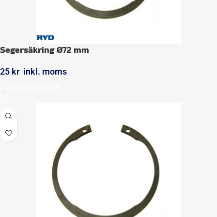
Segersäkring Ø72 mm
25
kr
inkl. moms
LÄGG I VARUKORG