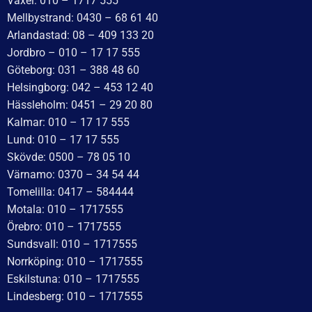
Koniskt rullager 32206; 30x62x21,25
209
kr
inkl. moms
LÄGG I VARUKORG
Koniskt rullager 11749/11710; 17,5×39,9×14,6