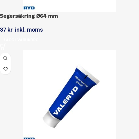
Segersäkring Ø64 mm
37
kr
inkl. moms
LÄGG I VARUKORG