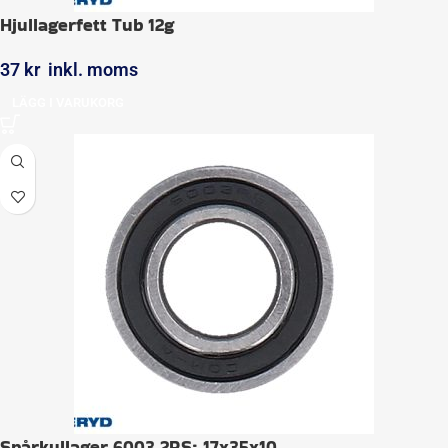
Hjullagerfett Tub 12g
37
kr
inkl. moms
LÄGG I VARUKORG
Spårkullager 6003 2RS; 17x35x10