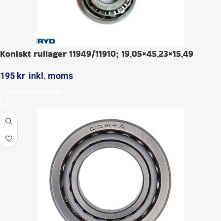
Koniskt rullager 11949/11910; 19,05×45,23×15,49
195
kr
inkl. moms
LÄGG I VARUKORG