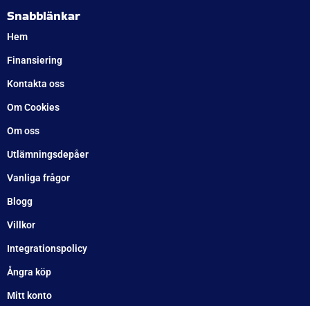
222
kr
inkl. moms
LÄGG I VARUKORG
Koniskt rullager 44649/44610; 27×50,3×14,7
224
kr
inkl. moms