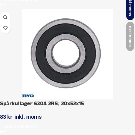
inkl.moms
exkl.moms
Spårkullager 6304 2RS; 20x52x15
83
kr
inkl. moms
LÄGG I VARUKORG