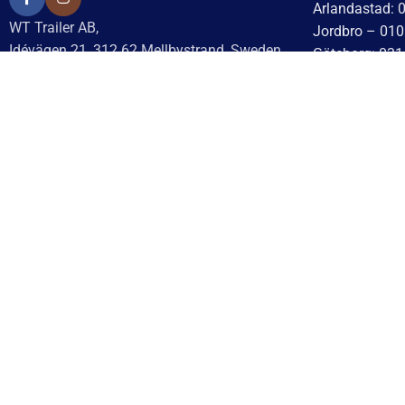
Arlandastad: 
WT Trailer AB,
Jordbro – 010
Idévägen 21, 312 62 Mellbystrand, Sweden
Göteborg: 031
+46 10 171 75 55
Helsingborg: 
[email protected]
Hässleholm: 0
Kalmar: 010 –
Öppettider:
Lund: 010 – 1
Onsdag: 10–17
Skövde: 0500 
Torsdag: 10–17
Värnamo: 037
Fredag: 10–15:30
Tomelilla: 04
Lördag: Stängt
Motala: 010 
Söndag: Stängt
Örebro: 010 –
Måndag: 10–17
Sundsvall: 01
Tisdag: 10–17
Norrköping: 0
Eskilstuna: 0
Med reservation för eventuella
Lindesberg: 0
felskrivningar