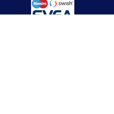
Betalningsinformation
Swish: 123 363 422 7
Bankgiro: 144-9610
Kontonummer: Clearing 6830 Konto: 706 174 348
(Handelsbanken)
Org.nummer: 556910-8813
E-post:
[email protected]
IBAN / Elektroniskt format
SE7960000000000706174348