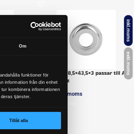
inkl.moms
Om
exkl.moms
Axelbricka 18,5×43,5×3 passar till AL-
andahålla funktioner för
KO och Peitz
n information från din enhet
 tur kombinera informationen
127
kr
inkl. moms
deras tjänster.
LÄGG I VARUKORG
Tillåt alla