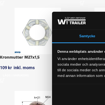
Samtycke
Denna webbplats använder 
Kronmutter M27x1,5
Flänsmutter 
Vi använder enhetsidentifierar
2361
sociala medier och analysera 
109
kr
inkl. moms
till de sociala medier och a
119
kr
inkl.
LÄGG I VARUKORG
med annan information som du 
LÄGG I VARUK