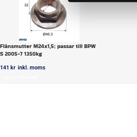
Flänsmutter M24x1,5; passar till BPW
S 2005-7 1350kg
141
kr
inkl. moms
LÄGG I VARUKORG