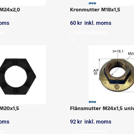
M24x2,0
Kronmutter M18x1,5
moms
60
kr
inkl. moms
ORG
LÄGG I VARUKORG
M20x1,5
Flänsmutter M24x1,5 uni
moms
92
kr
inkl. moms
ORG
LÄGG I VARUKORG