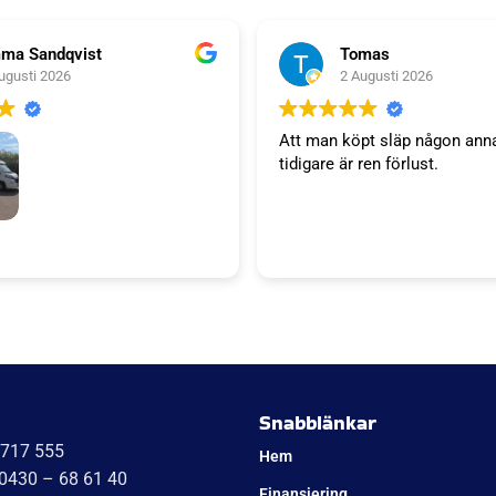
ma Sandqvist
Tomas
ugusti 2026
2 Augusti 2026
Att man köpt släp någon ann
tidigare är ren förlust.
släp. Tack WT trailer för ett
 väl bemötande. Vi är super
a'S kök kommer bli succé.
Niklas
Snabblänkar
1717 555
Hem
 0430 – 68 61 40
Finansiering