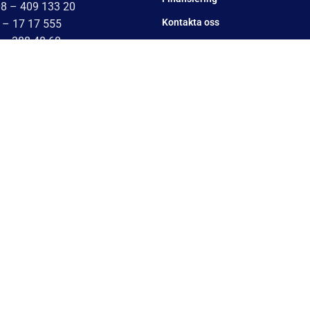
08 – 409 133 20
Kontakta oss
 – 17 17 555
 – 388 48 60
Om Cookies
042 – 453 12 40
Om oss
451 – 29 20 80
 17 17 555
Utlämningsdepåer
7 17 555
Vanliga frågor
– 78 05 10
Blogg
0 – 34 54 44
17 – 584444
Villkor
– 1717555
Integrationspolicy
 1717555
Ångra köp
0 – 1717555
10 – 1717555
Mitt konto
10 – 1717555
10 – 1717555