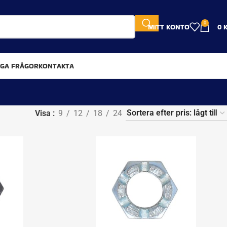
0
MITT KONTO
0
IGA FRÅGOR
KONTAKTA
Visa
9
12
18
24