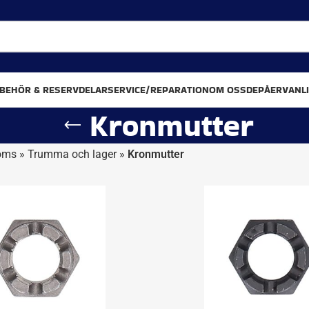
LBEHÖR & RESERVDELAR
SERVICE/REPARATION
OM OSS
DEPÅER
VANL
Kronmutter
roms
»
Trumma och lager
»
Kronmutter