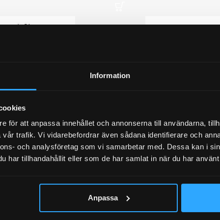
Information
cookies
M27x2 passar till AL-KO
Kronmutter M14x1,5 GSM
e för att anpassa innehållet och annonserna till användarna, tillh
vår trafik. Vi vidarebefordrar även sådana identifierare och anna
125
kr
inkl. moms
nnons- och analysföretag som vi samarbetar med. Dessa kan i sin
 moms
LÄGG I VARUKORG
har tillhandahållit eller som de har samlat in när du har använt 
ORG
Anpassa