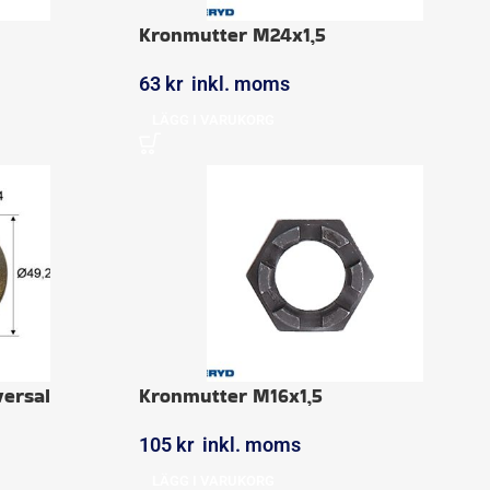
Kronmutter M24x1,5
63
kr
inkl. moms
LÄGG I VARUKORG
versal
Kronmutter M16x1,5
105
kr
inkl. moms
LÄGG I VARUKORG