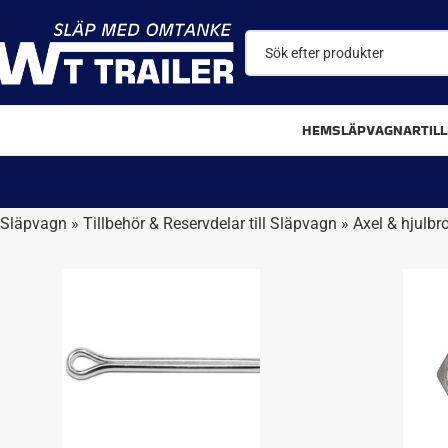
HEM
SLÄPVAGNAR
TIL
Släpvagn
»
Tillbehör & Reservdelar till Släpvagn
»
Axel & hjulb