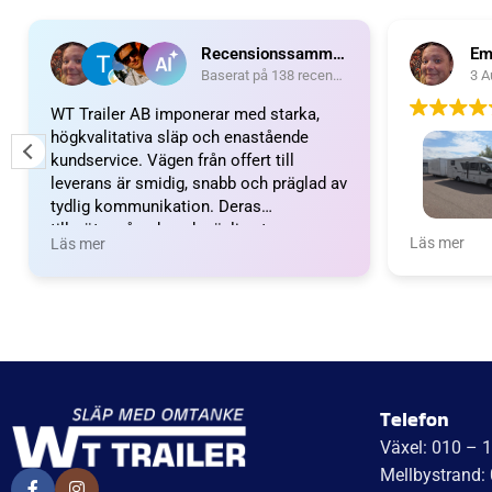
Recensionssammanfattning
Em
Baserat på 138 recensioner
3 A
WT Trailer AB imponerar med starka,
högkvalitativa släp och enastående
kundservice. Vägen från offert till
leverans är smidig, snabb och präglad av
tydlig kommunikation. Deras
tillmötesgående och vänliga team ger en
Wow vilket 
Läs mer
Läs mer
positiv upplevelse som gör kunder
fantastiskt
mycket nöjda och benägna att
nöjda. Emm
rekommendera dem.
Emma och 
Telefon
Växel: 010 – 
Mellbystrand: